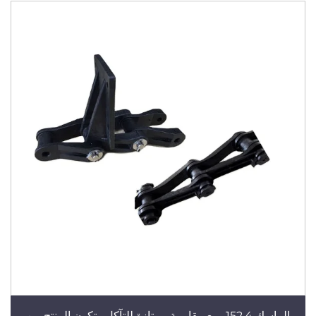
الماسك 152.4، مع مقاومة ممتازة للتآكل. يتكون المنتج من