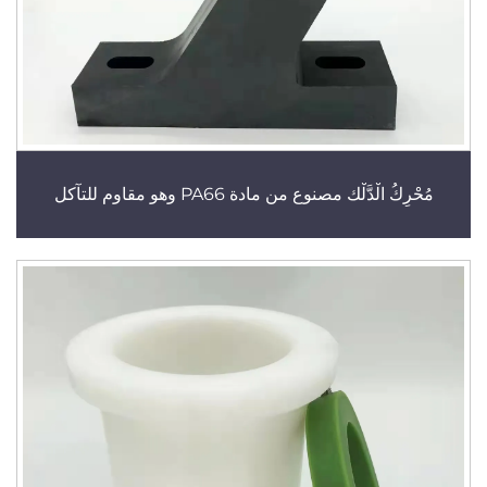
مُحْرِكُ الْدَّلْك مصنوع من مادة PA66 وهو مقاوم للتآكل