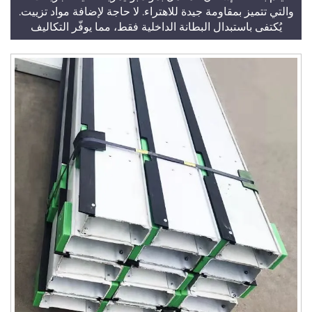
والتي تتميز بمقاومة جيدة للاهتراء. لا حاجة لإضافة مواد تزييت.
يُكتفى باستبدال البطانة الداخلية فقط، مما يوفّر التكاليف