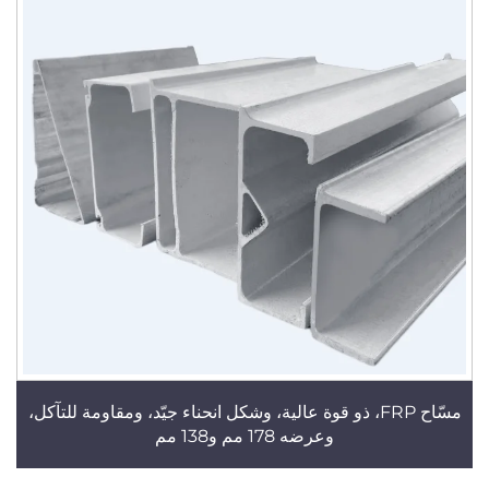
مسّاح FRP، ذو قوة عالية، وشكل انحناء جيّد، ومقاومة للتآكل،
وعرضه 178 مم و138 مم