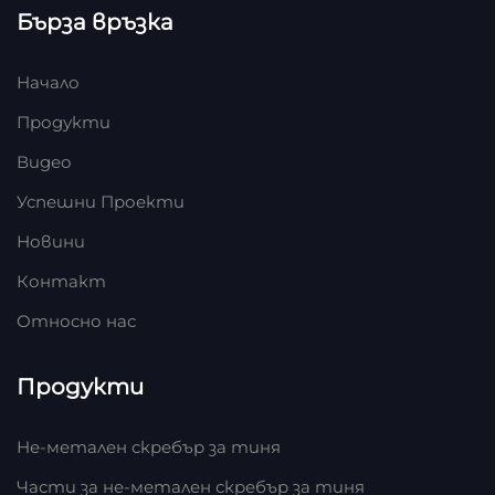
Бърза връзка
Начало
Продукти
Видео
Успешни Проекти
Новини
Контакт
Относно нас
Продукти
Не-метален скребър за тиня
Части за не-метален скребър за тиня