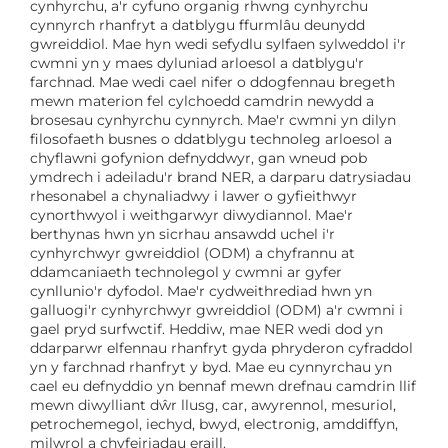
cynhyrchu, a'r cyfuno organig rhwng cynhyrchu
cynnyrch rhanfryt a datblygu ffurmlâu deunydd
gwreiddiol. Mae hyn wedi sefydlu sylfaen sylweddol i'r
cwmni yn y maes dyluniad arloesol a datblygu'r
farchnad. Mae wedi cael nifer o ddogfennau bregeth
mewn materion fel cylchoedd camdrin newydd a
brosesau cynhyrchu cynnyrch. Mae'r cwmni yn dilyn
filosofaeth busnes o ddatblygu technoleg arloesol a
chyflawni gofynion defnyddwyr, gan wneud pob
ymdrech i adeiladu'r brand NER, a darparu datrysiadau
rhesonabel a chynaliadwy i lawer o gyfieithwyr
cynorthwyol i weithgarwyr diwydiannol. Mae'r
berthynas hwn yn sicrhau ansawdd uchel i'r
cynhyrchwyr gwreiddiol (ODM) a chyfrannu at
ddamcaniaeth technolegol y cwmni ar gyfer
cynllunio'r dyfodol. Mae'r cydweithrediad hwn yn
galluogi'r cynhyrchwyr gwreiddiol (ODM) a'r cwmni i
gael pryd surfwctif. Heddiw, mae NER wedi dod yn
ddarparwr elfennau rhanfryt gyda phryderon cyfraddol
yn y farchnad rhanfryt y byd. Mae eu cynnyrchau yn
cael eu defnyddio yn bennaf mewn drefnau camdrin llif
mewn diwylliant dŵr llusg, car, awyrennol, mesuriol,
petrochemegol, iechyd, bwyd, electronig, amddiffyn,
milwrol a chyfeiriadau eraill.