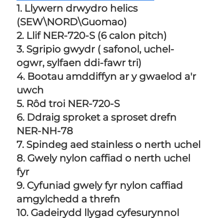
1. Llywern drwydro helics 
(SEW\NORD\Guomao) 
2. Llif NER-720-S (6 calon pitch) 
3. Sgripio gwydr ( safonol, uchel-
ogwr, sylfaen ddi-fawr tri) 
4. Bootau amddiffyn ar y gwaelod a'r 
uwch 
5. Rôd troi NER-720-S 
6. Ddraig sproket a sproset drefn 
NER-NH-78 
7. Spindeg aed stainless o nerth uchel 
8. Gwely nylon caffiad o nerth uchel 
fyr 
9. Cyfuniad gwely fyr nylon caffiad 
amgylchedd a threfn 
10. Gadeirydd llygad cyfesurynnol 