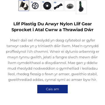
Llif Plastig Du Arwyr Nylon Llif Gear
Sprocket i Atal Cwrw a Thrawiad Dŵr
Mae'r dail oel rheolydd yn dasg cyfatebol ar gyfer
tanwyr cadw yn y triniaeth dŵr llwm. Mae'n cynnydd
proffesiynol i'ch chwmni. Wneir ei dylunio arbennig er
mwyn tynnu gwlith, jelati a fangre slwch mewn dŵr
llwm cymdeithasol a diwydiannol. Mae gan y ddelw
mud rheolydd nodweddion o gymhelliad i leoliadau
lleol, rhedeg flessig o fewn yr amser, gweithio stabil,
gweithrediad addas, cynnal syml ac amser byw hir.
Cais am
Darganfyddiad