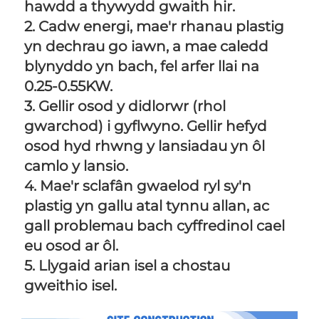
hawdd a thywydd gwaith hir. 
2. Cadw energi, mae'r rhanau plastig 
yn dechrau go iawn, a mae caledd 
blynyddo yn bach, fel arfer llai na 
0.25-0.55KW. 
3. Gellir osod y didlorwr (rhol 
gwarchod) i gyflwyno. Gellir hefyd 
osod hyd rhwng y lansiadau yn ôl 
camlo y lansio. 
4. Mae'r sclafân gwaelod ryl sy'n 
plastig yn gallu atal tynnu allan, ac 
gall problemau bach cyffredinol cael 
eu osod ar ôl. 
5. Llygaid arian isel a chostau 
gweithio isel. 