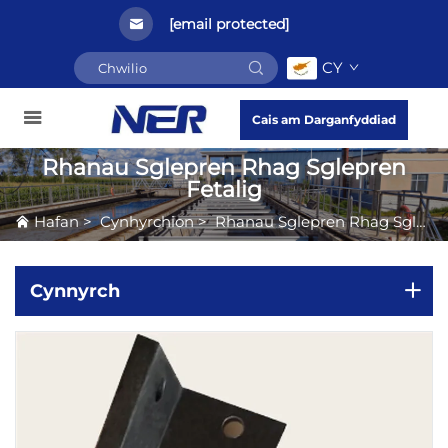
[email protected]
CY
Cais am Darganfyddiad
Rhanau Sglepren Rhag Sglepren
Fetalig
Hafan
>
Cynhyrchion
>
Rhanau Sglepren Rhag Sglepren Fetalig
Cynnyrch