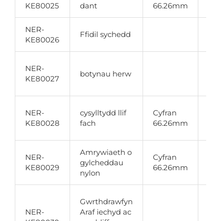
KE80025
dant
66.26mm
ch
NER-
Ffidil sychedd
Ten
KE80026
Nyl
NER-
botynau herw
ddr
KE80027
18
Lly
NER-
cysylltydd llif
Cyfran
gyf
KE80028
fach
66.26mm
fac
Amrywiaeth o
Def
NER-
Cyfran
gylcheddau
gy
KE80029
66.26mm
nylon
a 
Llai
Gwrthdrawfyn
66
NER-
Araf iechyd ac
lli