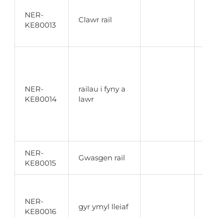
Wed
NER-
nyl
Clawr rail
KE80013
amd
fil
Wed
pol
gy
NER-
railau i fyny a
mol
KE80014
lawr
gyd
syl
gw
arf
NER-
Mat
Gwasgen rail
KE80015
ah
Wed
nyl
NER-
gyr ymyl lleiaf
mw
KE80016
arf