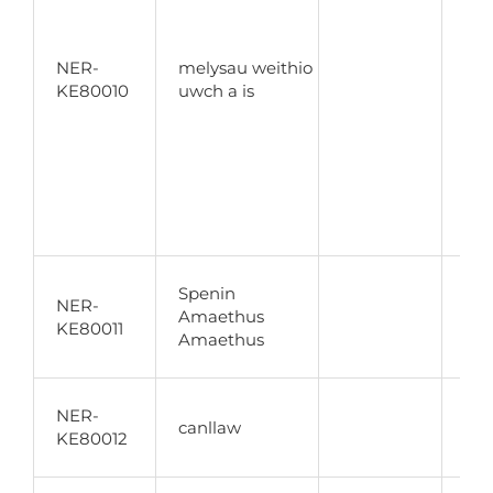
am
och
NER-
melysau weithio
ddi
KE80010
uwch a is
mae
mae
uwc
me
mae
ata
gy
Dd
Spenin
NER-
ama
Amaethus
KE80011
304
Amaethus
uch
Ail
NER-
canllaw
amd
KE80012
fil