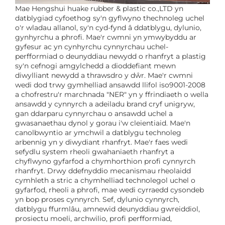
Mae Hengshui huake rubber & plastic co.,LTD yn
datblygiad cyfoethog sy'n gyflwyno thechnoleg uchel
o'r wladau allanol, sy'n cyd-fynd â ddatblygu, dylunio,
gynhyrchu a phrofi. Mae'r cwmni yn ymwybyddu ar
gyfesur ac yn cynhyrchu cynnyrchau uchel-
perfformiad o deunyddiau newydd o rhanfryt a plastig
sy'n cefnogi amgylchedd a dioddefiant mewn
diwylliant newydd a thrawsdro y dŵr. Mae'r cwmni
wedi dod trwy gymhelliad ansawdd llifol iso9001-2008
a chofrestru'r marchnada "NER" yn y ffrindiaeth o wella
ansawdd y cynnyrch a adeiladu brand cryf unigryw,
gan ddarparu cynnyrchau o ansawdd uchel a
gwasanaethau dynol y gorau i'w cleientiaid. Mae'n
canolbwyntio ar ymchwil a datblygu technoleg
arbennig yn y diwydiant rhanfryt. Mae'r faes wedi
sefydlu system rheoli gwahaniaeth rhanfryt a
chyflwyno gyfarfod a chymhorthion profi cynnyrch
rhanfryt. Drwy ddefnyddio mecanismau rheolaidd
cymhleth a stric a chymhelliad technolegol uchel o
gyfarfod, rheoli a phrofi, mae wedi cyrraedd cysondeb
yn bop proses cynnyrch. Sef, dylunio cynnyrch,
datblygu ffurmlâu, amnewid deunyddiau gwreiddiol,
prosiectu moeli, archwilio, profi perfformiad,