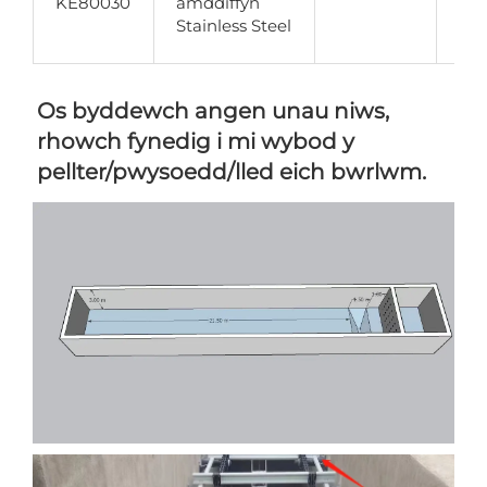
KE80030
amddiffyn
15
Stainless Steel
am
Os byddewch angen unau niws, 
rhowch fynedig i mi wybod y 
pellter/pwysoedd/lled eich bwrlwm. 