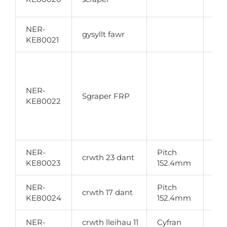
138
NER-
Pit
gysyllt fawr
KE80021
cad
res
Lig
FRP
NER-
Sgraper FRP
llw
KE80022
bo
arw
gy
NER-
Pitch
crwth 23 dant
KE80023
152.4mm
NER-
Pitch
crwth 17 dant
KE80024
152.4mm
NER-
crwth lleihau 11
Cyfran
Ar 