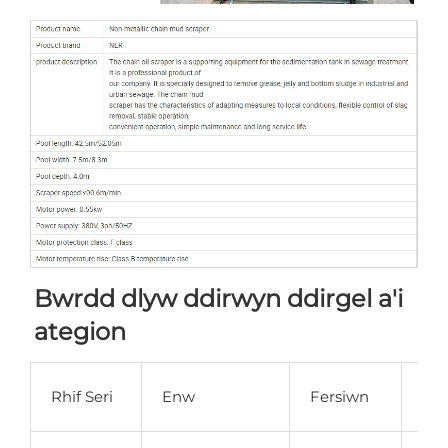
Bwrdd dlyw ddirwyn ddirgel a'i 
ategion 
Dis
Rhif Seri
Enw
Fersiwn
Cy