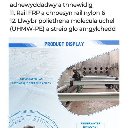
adnewyddadwy a thnewidig 
11. Rail FRP a chroesyn rail nylon 6 
12. Llwybr poliethena molecula uchel 
(UHMW-PE) a streip glo amgylchedd 