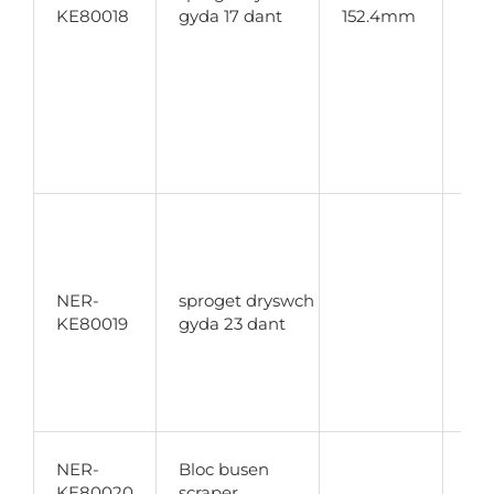
br
KE80018
gyda 17 dant
152.4mm
dio
gwn
lan
gwe
ser
nyl
ama
Mat
gyn
phe
me
NER-
sproget dryswch
66
KE80019
gyda 23 dant
hyn
gyf
byc
L20
Add
NER-
Bloc busen
scr
KE80020
scraper