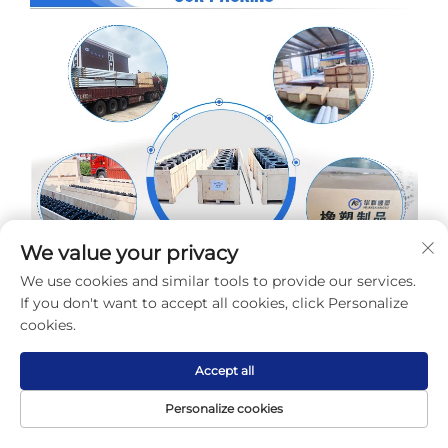
We value your privacy
We use cookies and similar tools to provide our services.
If you don't want to accept all cookies, click Personalize
cookies.
Accept all
Personalize cookies
P1: A ydych chi'n gwaithfawr neu'n 
Hafan
Cynnyrch
Ynghylch
Cysylltu
gyrfforwr? 