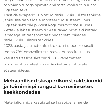
servakinnitusega ajamite abil sette voolikute suunas
liigutamiseks.
Trasside skraperid
: Ehitatud ristkülikukujuliste tankide
jaoks, sisaldab sildale monteeritud süsteemi, mis
liigutab setti piki pikkust kogumisvoodrite suunas.
Ketta- ja labasüsteemid
: Kasutavad pidevaid kettaid
labadega, et transportida tihedat setti pikades
ristkülikukujulistes tankides.
2023. aasta jäätmeteinfrastruktuuri rapori kohaselt
teatas 78% omavalitsuste reoveepuhastitest, kus
kasutati trasside skraperid, 30% vähematest
hooldusjuhtumitest võrreldes kettaga juhtivate
süsteemidega.
Mehaanilised skraperikonstruktsioonid
ja toimimispiirangud korrosiivsetes
keskkondades
Materjalid, mida kasutatakse kraapide ja nende