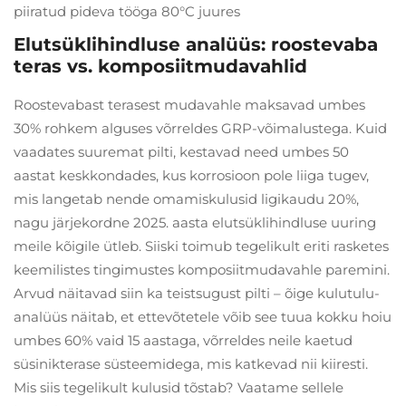
piiratud pideva tööga 80°C juures
Elutsüklihindluse analüüs: roostevaba
teras vs. komposiitmudavahlid
Roostevabast terasest mudavahle maksavad umbes
30% rohkem alguses võrreldes GRP-võimalustega. Kuid
vaadates suuremat pilti, kestavad need umbes 50
aastat keskkondades, kus korrosioon pole liiga tugev,
mis langetab nende omamiskulusid ligikaudu 20%,
nagu järjekordne 2025. aasta elutsüklihindluse uuring
meile kõigile ütleb. Siiski toimub tegelikult eriti rasketes
keemilistes tingimustes komposiitmudavahle paremini.
Arvud näitavad siin ka teistsugust pilti – õige kulutulu-
analüüs näitab, et ettevõtetele võib see tuua kokku hoiu
umbes 60% vaid 15 aastaga, võrreldes neile kaetud
süsinikterase süsteemidega, mis katkevad nii kiiresti.
Mis siis tegelikult kulusid tõstab? Vaatame sellele