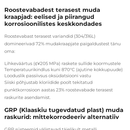
Roostevabadest terasest muda
kraapjad: eelised ja piirangud
korrosioonilistes keskkondades
Roostevabast terasest variandid (304/316L)
domineerivad 72% mudakraapjate paigaldustest tänu
oma:
Lihkeväärtus (¢¥205 MPa) raskete sullide koormustele
Temperatuurikindlus kuni 870°C (ajutine kokkupuude)
Looduslik passiivsus oksüdatsiooni vastu
Siiski põhjustab kloriidide poolt tekitatud
punktkorrosioon aastas 23% roostevabade terasest
raskurite asendamist.
GRP (Klaaskiu tugevdatud plast) muda
raskurid: mittekorrodeeriv alternatiiv
GRP süsteemid välistavad täielikult metalli