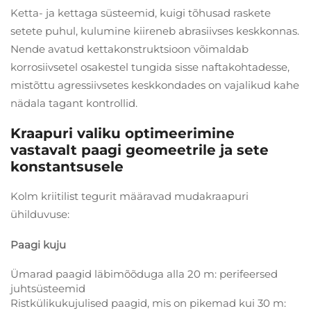
Ketta- ja kettaga süsteemid, kuigi tõhusad raskete
setete puhul, kulumine kiireneb abrasiivses keskkonnas.
Nende avatud kettakonstruktsioon võimaldab
korrosiivsetel osakestel tungida sisse naftakohtadesse,
mistõttu agressiivsetes keskkondades on vajalikud kahe
nädala tagant kontrollid.
Kraapuri valiku optimeerimine
vastavalt paagi geomeetrile ja sete
konstantsusele
Kolm kriitilist tegurit määravad mudakraapuri
ühilduvuse:
Paagi kuju
Ümarad paagid läbimõõduga alla 20 m: perifeersed
juhtsüsteemid
Ristkülikukujulised paagid, mis on pikemad kui 30 m: