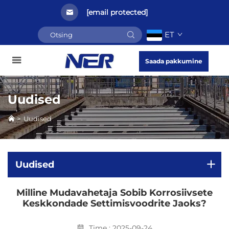
[email protected]
ET
Saada pakkumine
Uudised
>
Uudised
Uudised
Milline Mudavahetaja Sobib Korrosiivsete
Keskkondade Settimisvoodrite Jaoks?
Time : 2025-09-24