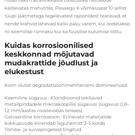
hullemaks metallirikkaste tööstuslike heitveede
käitlevates mahutites. Peaaegu 6 võimalusest 10 sellist
tüüpi jäätmetega tegelevatest rajoonidest teatavad, et
nende krahvid lähevad katki palju varem, kui oodatakse,
nii keemilise rünnaku kui ka füüsilise kulumise tõttu.
Kuidas korrosioonilised
keskkonnad mõjutavad
mudakrattide jõudlust ja
elukestust
Kolm olulist degradatsioonimehhanismi domineerivad:
Keemiline sügavus
: Kloriidiioonid tekitavad
metallpindadele mikroskoopilisi sügavusi (sügavus: 0,8–
1,2 mm/aastas roostevabas terases)
Galvaaniline korroosioon
: Erinevate materjalide
kokkupuude kiirendab lagunemist 3–5 korda
Tõmbe- ja survepingetest tingitud