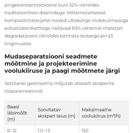
pingekontsentratsioone kuni 52% võrreldes
traditsiooniliste disainidega. Mittemetallsetest
komposiitmaterjalist nooled ultrakõrge molekulmassiga
polüetüleenkatttega näitavad 83% vähemat materjali
degradatsiooni võrreldes katmata terasega pH ¢3
tingimustes.
Mudaseparatsiooni seadmete
mõõtmine ja projekteerimine
voolukiiruse ja paagi mõõtmete järgi
Settitanki geomeetria mõjutab otseselt skraperite
tööparameetreid:
Baasi
Soovitatav
Maksimaalne
läbimõõt
skraperi laius (m)
voolukiirus (m³/h)
(m)
8–12
1.0–1.5
150