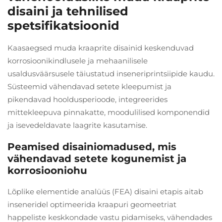
disaini ja tehnilised
spetsifikatsioonid
Kaasaegsed muda kraaprite disainid keskenduvad
korrosioonikindlusele ja mehaanilisele
usaldusväärsusele täiustatud inseneriprintsiipide kaudu.
Süsteemid vähendavad setete kleepumist ja
pikendavad hooldusperioode, integreerides
mittekleepuva pinnakatte, moodulilised komponendid
ja isevedeldavate laagrite kasutamise.
Peamised disainiomadused, mis
vähendavad setete kogunemist ja
korrosiooniohu
Lõplike elementide analüüs (FEA) disaini etapis aitab
inseneridel optimeerida kraapuri geomeetriat
happeliste keskkondade vastu pidamiseks, vähendades