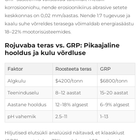
korrosiooniohu, nende erosioonikiirus abrasive setete
keskkonnas on 0,02 mm/aastas. Nende 1:7 tugevuse ja
kaalu suhe võrreldes terasega võimaldab energiasäästu
18–22% mootorisüsteemides.
Rojuvaba teras vs. GRP: Pikaajaline
hooldus ja kulu võrdluse
Faktor
Roosteeta teras
GRP
Algkulu
$4200/tonn
$6800/tonn
Teeninduselu
8–12 aastat
15–20 aastat
Aastane hooldus
12–18% algsest
6–9% algsest
pH vahemik
2.5–11
1–13
Hiljutised elutsükli analüüsid näitavad, et klaaskiust