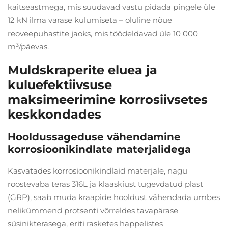
kaitseastmega, mis suudavad vastu pidada pingele üle
12 kN ilma varase kulumiseta – oluline nõue
reoveepuhastite jaoks, mis töödeldavad üle 10 000
m³/päevas.
Muldskraperite eluea ja
kuluefektiivsuse
maksimeerimine korrosiivsetes
keskkondades
Hooldussageduse vähendamine
korrosioonikindlate materjalidega
Kasvatades korrosioonikindlaid materjale, nagu
roostevaba teras 316L ja klaaskiust tugevdatud plast
(GRP), saab muda kraapide hooldust vähendada umbes
nelikümmend protsenti võrreldes tavapärase
süsinikterasega, eriti rasketes happelistes