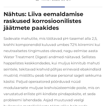
Nähtus: Liiva eemaldamise
raskused korrosioonilistes
jäätmete paakides
Sadevate mahutite, mis töötavad pH-tasemel alla 2,5,
krahhi komponendid kuluvad umbes 72% kiiremini kui
neutraalsetes tingimustes olevad, nagu eelmise aasta
Water Treatment Digesti andmed näitavad. Sellistes
happelistes keskkondades, kui muljus kinnitub mahuti
seintele, tekitavad krahvid põhjas erinevaid ebakindlaid
mustrid, mistõttu peab tehase personal sageli sekkuma
käsitsi. Paljud operaatored pöörduvad nüüd
modulaarsete muljuse krahvisüsteemide poole, mis on
varustatud eriliste pH-kindlate pindapoksite, et seda
probleemi lahendada. Asjad muutuvad veelgi