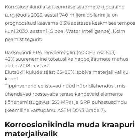
Korrosioonikindla setteerimise seadmete globaalne
turg jõudis 2023. aastal 740 miljoni dollarini ja on
prognoositud kasvama 8,3% aastases keskmises tempos
kuni 2030. aastani (Global Water Intelligence). Kolm
peamist tegurit:
Raskevoodi EPA reoveereeglid (40 CFR osa 503)
42% suurenemine tööstuslike happejäätmete mahus
alates 2018. aastast
Elutsükli kulude sääst 65–80%, sobiva materjali valiku
korral
Tippinsenerid eelistavad nüüd hübridlahendusi, mis
ühendavad roostevaba terase kandevaid elemente
(lõhenemistugevus: 550 MPa) ja GRP puhastuspindu
(keemiline vastupanu: ASTM D543 Grade 7).
Korroosionikindla muda kraapuri
materjalivalik