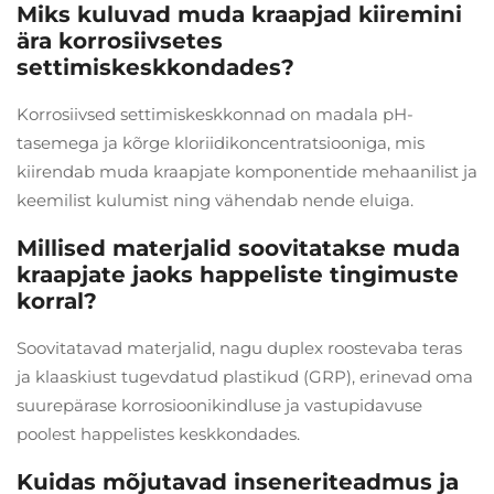
Miks kuluvad muda kraapjad kiiremini
ära korrosiivsetes
settimiskeskkondades?
Korrosiivsed settimiskeskkonnad on madala pH-
tasemega ja kõrge kloriidikoncentratsiooniga, mis
kiirendab muda kraapjate komponentide mehaanilist ja
keemilist kulumist ning vähendab nende eluiga.
Millised materjalid soovitatakse muda
kraapjate jaoks happeliste tingimuste
korral?
Soovitatavad materjalid, nagu duplex roostevaba teras
ja klaaskiust tugevdatud plastikud (GRP), erinevad oma
suurepärase korrosioonikindluse ja vastupidavuse
poolest happelistes keskkondades.
Kuidas mõjutavad inseneriteadmus ja