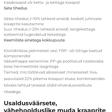
trasskraapid või ketta- ja kettaga kraapid
Sete tihedus
Väike tihedus (<10% tahkeid aineid): keskelt juhtivate
kraaprite kasutamine
Suur tihedus (>25% tahkeid aineid): kergekettaga
süsteemid tugevdatud ketastega
Keemiliste ainetega kokkupuute
Kloriidirikkas jäätmetest vesi: FRP- või tiitriga kaetud
komponendid
Väävelhappe esinemine: PP-ga poolitatud roostevaba
teras hermeetiliste laagritega
Taimed, mis töötlevad abrasiivset mineraalset liiva,
saavutasid 22% pikema kraapuri eluea, kombineerides
kõvaks tehtud terasest sildid ohverdusvoolikute
ribadega.
Usaldusväärsete,
vähehoolduslike muda kraaprite