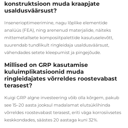
konstruktsioon muda kraapjate
usaldusväärsust?
Insenerioptimeerimine, nagu lõplike elementide
analüüs (FEA), ning arenenud materjalide, näiteks
mittemetallsete komposiitpalettide kasutuselevõtt,
suurendab tundlikult ringleidaja usaldusväärsust,
vähendades setete kleepumist ja pingejõude.
Millised on GRP kasutamise
kuluimplikatsioonid muda
ringleidajates võrreldes roostevabast
terasest?
Kuigi GRP algne investeering võib olla kõrgem, pakub
see 15–20 aasta jooksul madalamat elutsüklihinda
võrreldes roostevabast terasest, eriti väga korrosiivsetes
keskkondades, säästes 20 aastaga kuni 32%.