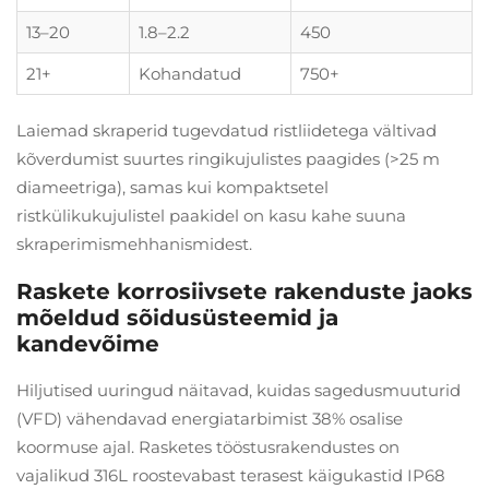
13–20
1.8–2.2
450
21+
Kohandatud
750+
Laiemad skraperid tugevdatud ristliidetega vältivad
kõverdumist suurtes ringikujulistes paagides (>25 m
diameetriga), samas kui kompaktsetel
ristkülikukujulistel paakidel on kasu kahe suuna
skraperimismehhanismidest.
Raskete korrosiivsete rakenduste jaoks
mõeldud sõidusüsteemid ja
kandevõime
Hiljutised uuringud näitavad, kuidas sagedusmuuturid
(VFD) vähendavad energiatarbimist 38% osalise
koormuse ajal. Rasketes tööstusrakendustes on
vajalikud 316L roostevabast terasest käigukastid IP68