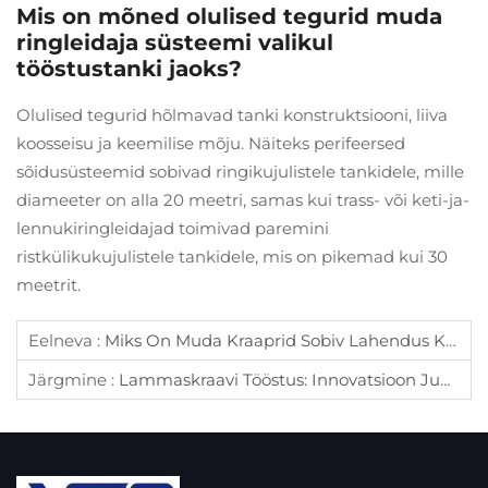
Mis on mõned olulised tegurid muda
ringleidaja süsteemi valikul
tööstustanki jaoks?
Olulised tegurid hõlmavad tanki konstruktsiooni, liiva
koosseisu ja keemilise mõju. Näiteks perifeersed
sõidusüsteemid sobivad ringikujulistele tankidele, mille
diameeter on alla 20 meetri, samas kui trass- või keti-ja-
lennukiringleidajad toimivad paremini
ristkülikukujulistele tankidele, mis on pikemad kui 30
meetrit.
Eelneva :
Miks On Muda Kraaprid Sobiv Lahendus Korrosiivsete Keskkondade Setete Kogunemisele?
Järgmine :
Lammaskraavi Tööstus: Innovatsioon Juhatab Keskkonnakaitse Muutust