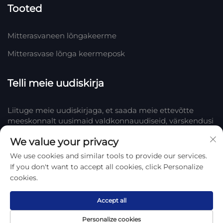
Tooted
Mitterasvaneen lõngakeerme
Mitterasvase lõnga keermeposk
Telli meie uudiskirja
Liituge meie uudiskirjaga, et saada meie ettevõtte
meeskonnalt uusimaid valdkonnauudiseid, värskendusi
ja teadmisi.
We value your privacy
We use cookies and similar tools to provide our services.
Telli
If you don't want to accept all cookies, click Personalize
cookies.
Autoriõigus © 2025 Hengshui Huake Rubber & Plastic Co., LTD.
Privaatsuspoliitika
Accept all
Personalize cookies