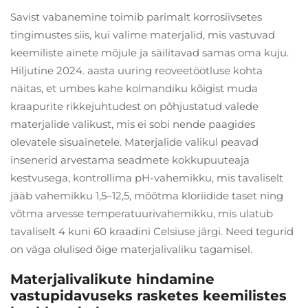
Savist vabanemine toimib parimalt korrosiivsetes
tingimustes siis, kui valime materjalid, mis vastuvad
keemiliste ainete mõjule ja säilitavad samas oma kuju.
Hiljutine 2024. aasta uuring reoveetöötluse kohta
näitas, et umbes kahe kolmandiku kõigist muda
kraapurite rikkejuhtudest on põhjustatud valede
materjalide valikust, mis ei sobi nende paagides
olevatele sisuainetele. Materjalide valikul peavad
insenerid arvestama seadmete kokkupuuteaja
kestvusega, kontrollima pH-vahemikku, mis tavaliselt
jääb vahemikku 1,5–12,5, mõõtma kloriidide taset ning
võtma arvesse temperatuurivahemikku, mis ulatub
tavaliselt 4 kuni 60 kraadini Celsiuse järgi. Need tegurid
on väga olulised õige materjalivaliku tagamisel.
Materjalivalikute hindamine
vastupidavuseks rasketes keemilistes