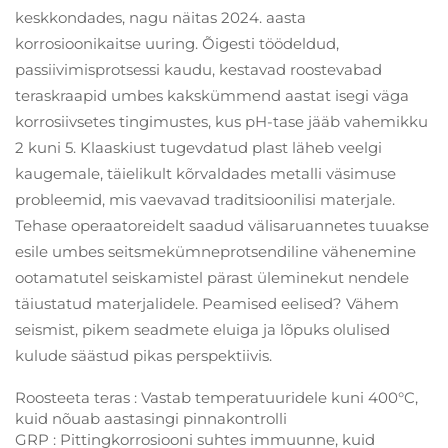
keskkondades, nagu näitas 2024. aasta
korrosioonikaitse uuring. Õigesti töödeldud,
passiivimisprotsessi kaudu, kestavad roostevabad
teraskraapid umbes kakskümmend aastat isegi väga
korrosiivsetes tingimustes, kus pH-tase jääb vahemikku
2 kuni 5. Klaaskiust tugevdatud plast läheb veelgi
kaugemale, täielikult kõrvaldades metalli väsimuse
probleemid, mis vaevavad traditsioonilisi materjale.
Tehase operaatoreidelt saadud välisaruannetes tuuakse
esile umbes seitsmekümneprotsendiline vähenemine
ootamatutel seiskamistel pärast üleminekut nendele
täiustatud materjalidele. Peamised eelised? Vähem
seismist, pikem seadmete eluiga ja lõpuks olulised
kulude säästud pikas perspektiivis.
Roosteeta teras
: Vastab temperatuuridele kuni 400°C,
kuid nõuab aastasingi pinnakontrolli
GRP
: Pittingkorrosiooni suhtes immuunne, kuid