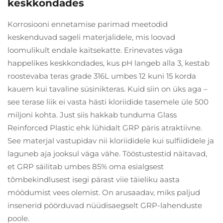
keskkondades
Korrosiooni ennetamise parimad meetodid
keskenduvad sageli materjalidele, mis loovad
loomulikult endale kaitsekatte. Erinevates väga
happelikes keskkondades, kus pH langeb alla 3, kestab
roostevaba teras grade 316L umbes 12 kuni 15 korda
kauem kui tavaline süsinikteras. Kuid siin on üks aga –
see terase liik ei vasta hästi kloriidide tasemele üle 500
miljoni kohta. Just siis hakkab tunduma Glass
Reinforced Plastic ehk lühidalt GRP päris atraktiivne.
See materjal vastupidav nii kloriididele kui sulfiididele ja
laguneb aja jooksul väga vähe. Tööstustestid näitavad,
et GRP säilitab umbes 85% oma esialgsest
tõmbekindlusest isegi pärast viie täieliku aasta
möödumist vees olemist. On arusaadav, miks paljud
insenerid pöörduvad nüüdisaegselt GRP-lahenduste
poole.