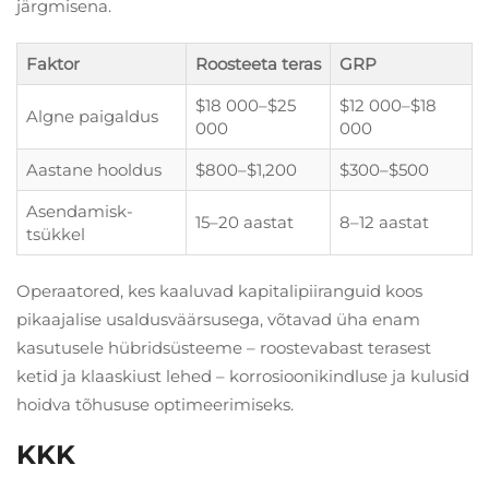
järgmisena.
Faktor
Roosteeta teras
GRP
$18 000–$25
$12 000–$18
Algne paigaldus
000
000
Aastane hooldus
$800–$1,200
$300–$500
Asendamisk-
15–20 aastat
8–12 aastat
tsükkel
Operaatored, kes kaaluvad kapitalipiiranguid koos
pikaajalise usaldusväärsusega, võtavad üha enam
kasutusele hübridsüsteeme – roostevabast terasest
ketid ja klaaskiust lehed – korrosioonikindluse ja kulusid
hoidva tõhususe optimeerimiseks.
KKK