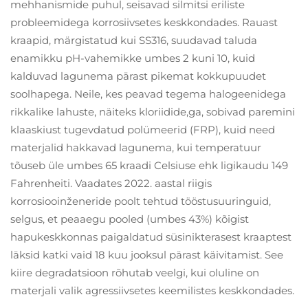
mehhanismide puhul, seisavad silmitsi eriliste
probleemidega korrosiivsetes keskkondades. Rauast
kraapid, märgistatud kui SS316, suudavad taluda
enamikku pH-vahemikke umbes 2 kuni 10, kuid
kalduvad lagunema pärast pikemat kokkupuudet
soolhapega. Neile, kes peavad tegema halogeenidega
rikkalike lahuste, näiteks kloriidide,ga, sobivad paremini
klaaskiust tugevdatud polümeerid (FRP), kuid need
materjalid hakkavad lagunema, kui temperatuur
tõuseb üle umbes 65 kraadi Celsiuse ehk ligikaudu 149
Fahrenheiti. Vaadates 2022. aastal riigis
korrosiooinženeride poolt tehtud tööstusuuringuid,
selgus, et peaaegu pooled (umbes 43%) kõigist
hapukeskkonnas paigaldatud süsinikterasest kraaptest
läksid katki vaid 18 kuu jooksul pärast käivitamist. See
kiire degradatsioon rõhutab veelgi, kui oluline on
materjali valik agressiivsetes keemilistes keskkondades.