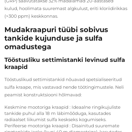
(GRP) saavutatakse 32% madalamad 20-aastased
kulud, hoolimata suuremast algkulust, eriti kloriidirikkas
(>300 ppm) keskkonnas.
Mudakraapuri tüübi sobivus
tankide kujunduse ja sulfa
omadustega
Tööstusliku settimistanki levinud sulfa
kraapid
Tööstuslikud settimistankid nõuavad spetsialiseeritud
sulfa kraape, mis vastavad nende töötingimustele. Neli
peamist konstruktsiooni hõlmavad:
Keskmine mootoriga kraapid
: Ideaalne ringikujuliste
tankide puhul alla 18 m läbimõõduga, kasutades
radiaalset liikumist sulfa keskseks kogumiseks.
Perifeerse mootoriga kraapid
: Disainitud suuremate
ringtankide jaoks (kuni 40 m diameetriga), kasutades