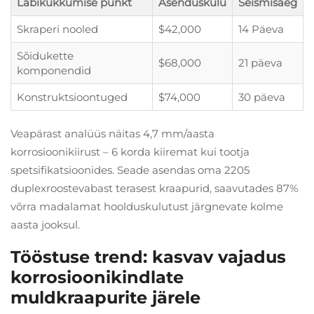
Läbikukkumise punkt
Asenduskulu
Seismisaeg
Skraperi nooled
$42,000
14 Päeva
Sõidukette
$68,000
21 päeva
komponendid
Konstruktsioontuged
$74,000
30 päeva
Veapärast analüüs näitas 4,7 mm/aasta
korrosioonikiirust – 6 korda kiiremat kui tootja
spetsifikatsioonides. Seade asendas oma 2205
duplexroostevabast terasest kraapurid, saavutades 87%
võrra madalamat hoolduskulutust järgnevate kolme
aasta jooksul.
Tööstuse trend: kasvav vajadus
korrosioonikindlate
muldkraapurite järele