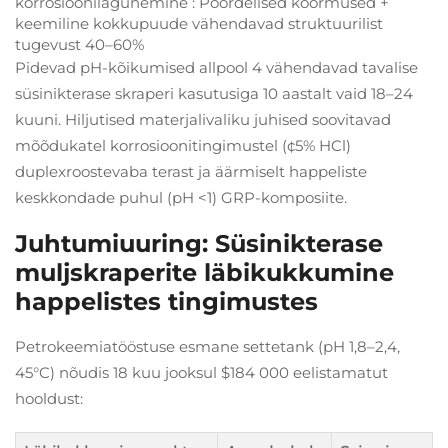
korrosioonilagunemine
: Pöördelised koormused +
keemiline kokkupuude vähendavad struktuurilist
tugevust 40–60%
Pidevad pH-kõikumised allpool 4 vähendavad tavalise
süsinikterase skraperi kasutusiga 10 aastalt vaid 18–24
kuuni. Hiljutised materjalivaliku juhised soovitavad
mõõdukatel korrosioonitingimustel (¢5% HCl)
duplexroostevaba terast ja äärmiselt happeliste
keskkondade puhul (pH <1) GRP-komposiite.
Juhtumiuuring: Süsinikterase
muljskraperite läbikukkumine
happelistes tingimustes
Petrokeemiatööstuse esmane settetank (pH 1,8–2,4,
45°C) nõudis 18 kuu jooksul $184 000 eelistamatut
hooldust: