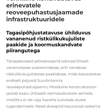
erinevatele
reoveepuhastusjaamade
infrastruktuuridele
Tagasipõhjustatavuse ühilduvus
vananenud ristkülikukujuliste
paakide ja koormuskandvate
piirangutega
Tänapäevased setteskraaprid sobivad lihtsalt
vanematesse süsteemidesse, eriti nendesse
ristkülikukujulistesse paakidesse, mida kasutatakse
endiselt paljusid Suurbritannia
reoveepuhastusjaamu. Moodulne konstruktsioon
jaotab kaalu ühtlaselt olemasolevatele seintele,
mistõttu ei ole vaja lisaraha kulutada aluste
tugevdamisele. Need skraaprid kasutavad raskema