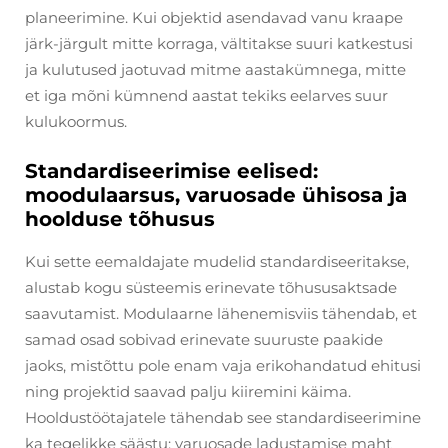
planeerimine. Kui objektid asendavad vanu kraape
järk-järgult mitte korraga, vältitakse suuri katkestusi
ja kulutused jaotuvad mitme aastakümnega, mitte
et iga mõni kümnend aastat tekiks eelarves suur
kulukoormus.
Standardiseerimise eelised:
moodulaarsus, varuosade ühisosa ja
hoolduse tõhusus
Kui sette eemaldajate mudelid standardiseeritakse,
alustab kogu süsteemis erinevate tõhususaktsade
saavutamist. Modulaarne lähenemisviis tähendab, et
samad osad sobivad erinevate suuruste paakide
jaoks, mistõttu pole enam vaja erikohandatud ehitusi
ning projektid saavad palju kiiremini käima.
Hooldustöötajatele tähendab see standardiseerimine
ka tegelikke säästu: varuosade ladustamise maht