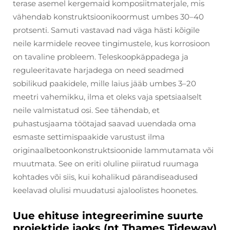
terase asemel kergemaid komposiitmaterjale, mis
vähendab konstruktsioonikoormust umbes 30–40
protsenti. Samuti vastavad nad väga hästi kõigile
neile karmidele reovee tingimustele, kus korrosioon
on tavaline probleem. Teleskoopkäppadega ja
reguleeritavate harjadega on need seadmed
sobilikud paakidele, mille laius jääb umbes 3–20
meetri vahemikku, ilma et oleks vaja spetsiaalselt
neile valmistatud osi. See tähendab, et
puhastusjaama töötajad saavad uuendada oma
esmaste settimispaakide varustust ilma
originaalbetoonkonstruktsioonide lammutamata või
muutmata. See on eriti oluline piiratud ruumaga
kohtades või siis, kui kohalikud pärandiseadused
keelavad olulisi muudatusi ajaloolistes hoonetes.
Uue ehituse integreerimine suurte
projektide jaoks (nt Thames Tideway)