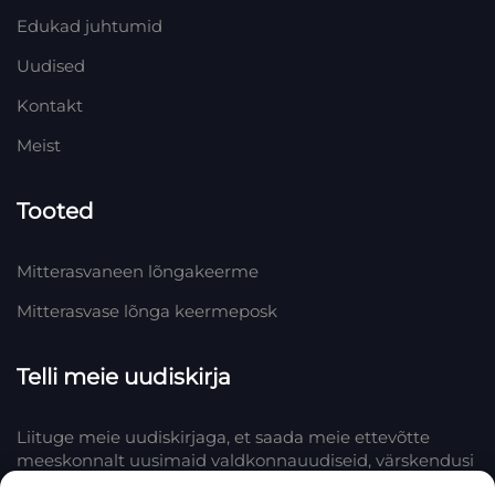
Edukad juhtumid
Uudised
Kontakt
Meist
Tooted
Mitterasvaneen lõngakeerme
Mitterasvase lõnga keermeposk
Telli meie uudiskirja
Liituge meie uudiskirjaga, et saada meie ettevõtte
meeskonnalt uusimaid valdkonnauudiseid, värskendusi
ja teadmisi.