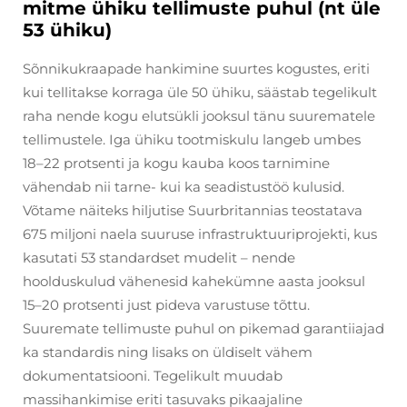
mitme ühiku tellimuste puhul (nt üle
53 ühiku)
Sõnnikukraapade hankimine suurtes kogustes, eriti
kui tellitakse korraga üle 50 ühiku, säästab tegelikult
raha nende kogu elutsükli jooksul tänu suurematele
tellimustele. Iga ühiku tootmiskulu langeb umbes
18–22 protsenti ja kogu kauba koos tarnimine
vähendab nii tarne- kui ka seadistustöö kulusid.
Võtame näiteks hiljutise Suurbritannias teostatava
675 miljoni naela suuruse infrastruktuuriprojekti, kus
kasutati 53 standardset mudelit – nende
hoolduskulud vähenesid kahekümne aasta jooksul
15–20 protsenti just pideva varustuse tõttu.
Suuremate tellimuste puhul on pikemad garantiiajad
ka standardis ning lisaks on üldiselt vähem
dokumentatsiooni. Tegelikult muudab
massihankimise eriti tasuvaks pikaajaline