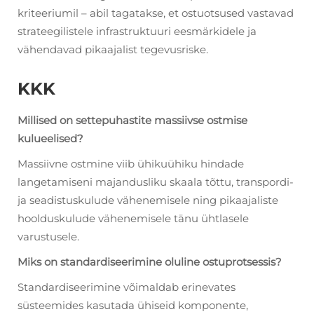
kriteeriumil – abil tagatakse, et ostuotsused vastavad
strateegilistele infrastruktuuri eesmärkidele ja
vähendavad pikaajalist tegevusriske.
KKK
Millised on settepuhastite massiivse ostmise
kulueelised?
Massiivne ostmine viib ühikuühiku hindade
langetamiseni majandusliku skaala tõttu, transpordi-
ja seadistuskulude vähenemisele ning pikaajaliste
hoolduskulude vähenemisele tänu ühtlasele
varustusele.
Miks on standardiseerimine oluline ostuprotsessis?
Standardiseerimine võimaldab erinevates
süsteemides kasutada ühiseid komponente,