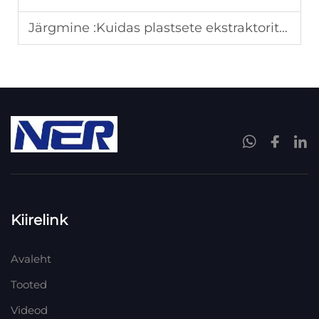
Järgmine :
Kuidas plastsete ekstraktorite korrosioonikindlus toimib reoveepuhastusjaamades?
Kiirelink
Avaleht
Tooted
Videod