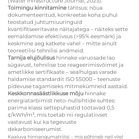
(Water Infrastructure Journal, 2023).
Toimingu kinnitamine
tähtsus: nõua
dokumenteeritud, konkreetse koha puhul
teostatud juhtumiuuringuid
kvantifitseeritavate näitajatega – näiteks sette
eemaldamise efektiivsus (>95% eesmärk) ja
keskmine aeg katkete vahel – mitte ainult
teoreetilisi tehnilisi andmeid.
Tarnija elujõulisus
hinnake varuosade lao
sügavust, tehnilise toe reageerimisvõimet ja
ametlikke sertifikaate – sealhulgas varade
haldamise standardit ISO 55000 – teenuste
pidevuse tagamiseks mitmekümneid aastaid.
Keskkonnasäästlikkuse mõju
hinnake
energiatarbimist neto-nullsihtide suhtes:
parima klassi settepuhastid töötavad 0,5
¢/kWh/m³, mis toetab nii regulatiivset
vastavust kui ka tegevuste
dekarboniseerumist.
Kaaluva hinnangumatriitsi – mis põhineb neil viiel