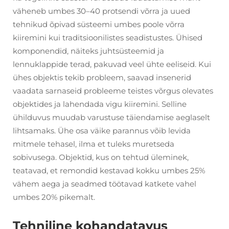
väheneb umbes 30–40 protsendi võrra ja uued
tehnikud õpivad süsteemi umbes poole võrra
kiiremini kui traditsioonilistes seadistustes. Ühised
komponendid, näiteks juhtsüsteemid ja
lennuklappide terad, pakuvad veel ühte eeliseid. Kui
ühes objektis tekib probleem, saavad insenerid
vaadata sarnaseid probleeme teistes võrgus olevates
objektides ja lahendada vigu kiiremini. Selline
ühilduvus muudab varustuse täiendamise aeglaselt
lihtsamaks. Ühe osa väike parannus võib levida
mitmele tehasel, ilma et tuleks muretseda
sobivusega. Objektid, kus on tehtud üleminek,
teatavad, et remondid kestavad kokku umbes 25%
vähem aega ja seadmed töötavad katkete vahel
umbes 20% pikemalt.
Tehniline kohandatavus