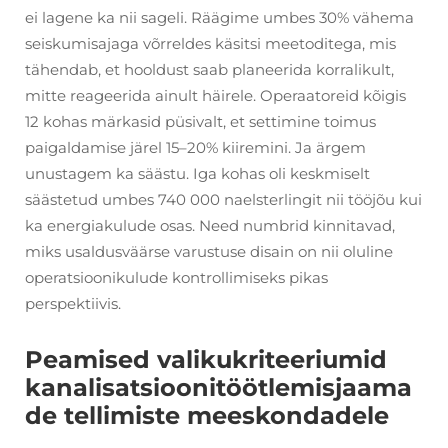
ei lagene ka nii sageli. Räägime umbes 30% vähema
seiskumisajaga võrreldes käsitsi meetoditega, mis
tähendab, et hooldust saab planeerida korralikult,
mitte reageerida ainult häirele. Operaatoreid kõigis
12 kohas märkasid püsivalt, et settimine toimus
paigaldamise järel 15–20% kiiremini. Ja ärgem
unustagem ka säästu. Iga kohas oli keskmiselt
säästetud umbes 740 000 naelsterlingit nii tööjõu kui
ka energiakulude osas. Need numbrid kinnitavad,
miks usaldusväärse varustuse disain on nii oluline
operatsioonikulude kontrollimiseks pikas
perspektiivis.
Peamised valikukriteeriumid
kanalisatsioonitöötlemisjaama
de tellimiste meeskondadele