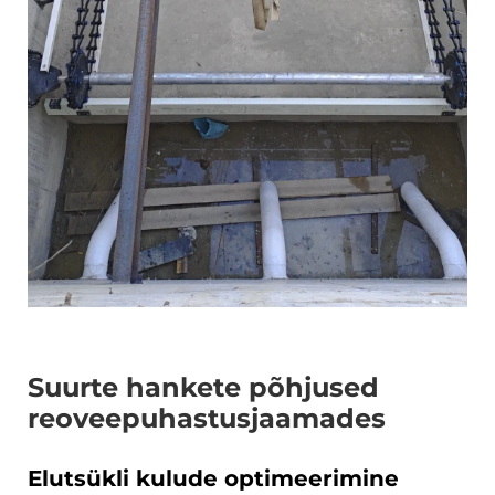
Suurte hankete põhjused
reoveepuhastusjaamades
Elutsükli kulude optimeerimine