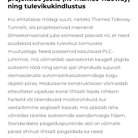
ning tulevikukindlustus
Kui ehitatakse midagi suurt, näiteks Thames Tideway
Tunnelit, siis projekteerivad insenerid
õlmeeksmasinaid juba esimesest päevast nii, et need
suudaksid kohaneda tulevikus toimuvate
muutustega. Need süsteemid kasutavad PLC-
juhtimist, mis võimaldab operaatortel kaugelt jälgida
süsteemi tööd ning samal ajal ühenduda sujuvalt
olemasolevate automaatikasüsteemidega kogu
objekti piires. Modulaarne konstruktsioon võimaldab
ettevõtetel vajaduse korral lihtsalt lisada rohkem
harkeid või täiendavaid mootorühikuid, kui
veetarbimine aeglaselt kasvab, mis säästab raha
võrreldes täielike süsteemide asendamisega hiljem.
Standardsete paigalduspunktide abil on võimalik
pärast ehitust lihtsalt paigaldada ka need