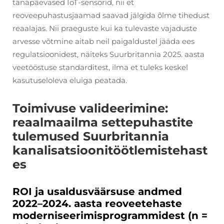
tänapäevased IoT-sensorid, nii et
reoveepuhastusjaamad saavad jälgida õlme tihedust
reaalajas. Nii praeguste kui ka tulevaste vajaduste
arvesse võtmine aitab neil paigaldustel jääda ees
regulatsioonidest, näiteks Suurbritannia 2025. aasta
veetööstuse standarditest, ilma et tuleks keskel
kasutuseloleva eluiga peatada.
Toimivuse valideerimine:
reaalmaailma settepuhastite
tulemused Suurbritannia
kanalisatsioonitöötlemistehast
es
ROI ja usaldusväärsuse andmed
2022–2024. aasta reoveetehaste
moderniseerimisprogrammidest (n =