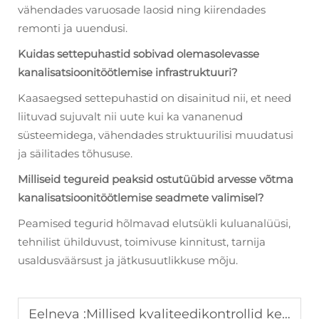
vähendades varuosade laosid ning kiirendades
remonti ja uuendusi.
Kuidas settepuhastid sobivad olemasolevasse
kanalisatsioonitöötlemise infrastruktuuri?
Kaasaegsed settepuhastid on disainitud nii, et need
liituvad sujuvalt nii uute kui ka vananenud
süsteemidega, vähendades struktuurilisi muudatusi
ja säilitades tõhususe.
Milliseid tegureid peaksid ostutüübid arvesse võtma
kanalisatsioonitöötlemise seadmete valimisel?
Peamised tegurid hõlmavad elutsükli kuluanalüüsi,
tehnilist ühilduvust, toimivuse kinnitust, tarnija
usaldusväärsust ja jätkusuutlikkuse mõju.
Eelneva :
Millised kvaliteedikontrollid kehtivad mittemetallsete setteekstraktorite puhul enne saatmist?