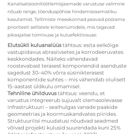
Kanalisatsioonitöötlemisjaamade varustuse valimine
nõuab range, tõenduspõhise hindamisraamistiku
kasutamist. Tellimiste meeskonnad peavad pöörama
prioriteeti sellistele kriteeriumidele, mis tagavad
pikaajalise toimivuse ja kuluefektiivsuse:
Elutsükli kuluanalüüs
tähtsus: esita eelkõige
vastupidavus abrasiivsetes ja korrodeeruvates
keskkondades. Näiteks vähendavad
roostevabast terasest komponendid asenduste
sagedust 30–40% võrra süsinikterasest
komponentide suhtes – mis vähendab oluliselt
15-aastast üldkulu omamisel.
Tehniline ühilduvus
tähtsus: veendu, et
varustus integreerub sujuvalt olemasolevasse
infrastruktuuri – sealhulgas vanade paakide
geomeetrias ja koormuskandvates piirides.
Struktuurilisi muudatusi nõudvad seadmed
võivad projekti kulusid suurendada kuni 25%