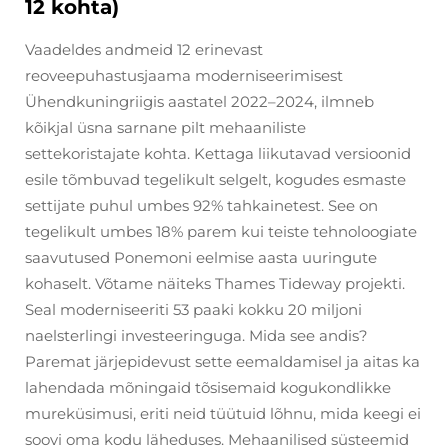
12 kohta)
Vaadeldes andmeid 12 erinevast
reoveepuhastusjaama moderniseerimisest
Ühendkuningriigis aastatel 2022–2024, ilmneb
kõikjal üsna sarnane pilt mehaaniliste
settekoristajate kohta. Kettaga liikutavad versioonid
esile tõmbuvad tegelikult selgelt, kogudes esmaste
settijate puhul umbes 92% tahkainetest. See on
tegelikult umbes 18% parem kui teiste tehnoloogiate
saavutused Ponemoni eelmise aasta uuringute
kohaselt. Võtame näiteks Thames Tideway projekti.
Seal moderniseeriti 53 paaki kokku 20 miljoni
naelsterlingi investeeringuga. Mida see andis?
Paremat järjepidevust sette eemaldamisel ja aitas ka
lahendada mõningaid tõsisemaid kogukondlikke
mureküsimusi, eriti neid tüütuid lõhnu, mida keegi ei
soovi oma kodu läheduses. Mehaanilised süsteemid