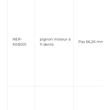
NER-
pignon moteur à
Pas 66,26 mm
KE8001
11 dents