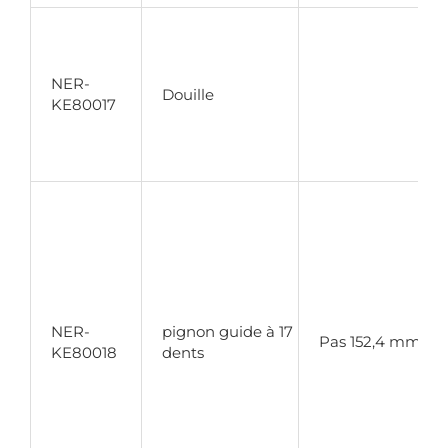
NER-
Douille
KE80017
NER-
pignon guide à 17
Pas 152,4 mm
KE80018
dents