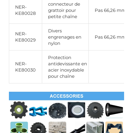
connecteur de
NER-
grattoir pour
Pas 66,26 mm
KE80028
petite chaîne
Divers
NER-
engrenages en
Pas 66,26 mm
KE80029
nylon
Protection
NER-
antidevissante en
KE80030
acier inoxydable
pour chaîne