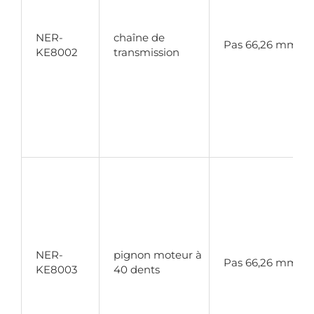
NER-
chaîne de
Pas 66,26 mm
KE8002
transmission
NER-
pignon moteur à
Pas 66,26 mm
KE8003
40 dents