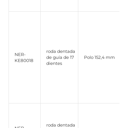
r
p
s
i
roda dentada
NER-
b
de guía de 17
Polo 152,4 mm
KE80018
dientes
s
n
m
A
d
roda dentada