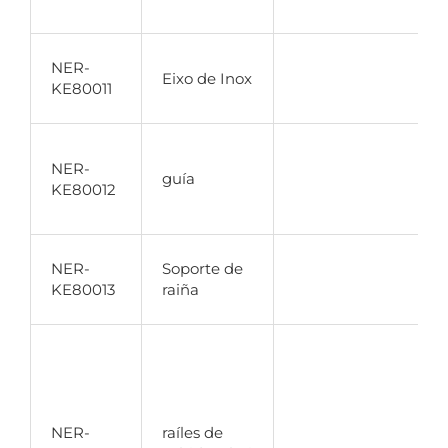
i
M
NER-
Eixo de Inox
i
KE80011
r
M
NER-
r
guía
KE80012
c
l
F
NER-
Soporte de
6
KE80013
raiña
c
p
m
a
NER-
raíles de