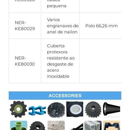
pequena
Varios
NER-
engranaxes de
Polo 66,26 mm
s
KE80029
anel de nailon
Cuberta
protexora
NER-
resistente ao
d
KE80030
desgaste de
acero
l
inoxidable