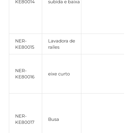
KE80014
subida e baixa
r
d
r
c
NER-
Lavadora de
M
KE80015
raíles
i
n
NER-
eixe curto
m
KE80016
c
l
r
NER-
Busa
d
KE80017
a
f