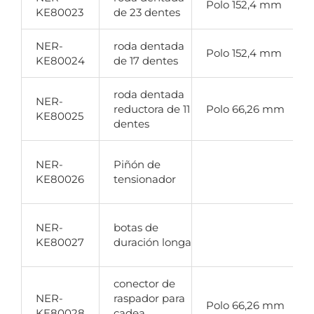
Polo 152,4 mm
KE80023
de 23 dentes
NER-
roda dentada
Polo 152,4 mm
KE80024
de 17 dentes
roda dentada
NER-
P
reductora de 11
Polo 66,26 mm
KE80025
dentes
T
NER-
Piñón de
c
KE80026
tensionador
t
L
NER-
botas de
r
KE80027
duración longa
conector de
NER-
raspador para
e
Polo 66,26 mm
KE80028
cadea
r