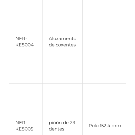
O
e
m
p
b
NER-
Aloxamento
d
KE8004
de coxentes
l
e
s
p
s
a
O
d
i
b
NER-
piñón de 23
p
Polo 152,4 mm
KE8005
dentes