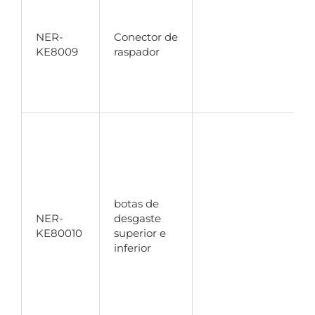
r
d
NER-
Conector de
r
KE8009
raspador
c
r
c
M
d
t
i
botas de
u
NER-
desgaste
s
KE80010
superior e
s
inferior
s
o
b
q