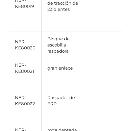
NER-
r
de tracción de
KE80019
23 dientes
Bloque de
NER-
escobilla
u
KE80020
raspadora
a
NER-
P
gran enlace
KE80021
r
NER-
Raspador de
C
KE80022
FRP
t
b
NER-
roda dentada