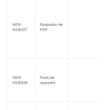
M
r
d
e
r
NER-
Raspador de
r
KE8007
FRP
a
r
c
a
1
R
c
a
NER-
Pads de
d
KE8008
raspador
a
e