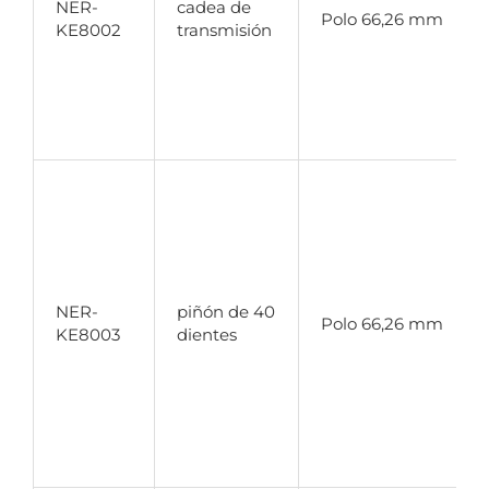
NER-
cadea de
Polo 66,26 mm
a
KE8002
transmisión
s
r
p
E
l
f
c
NER-
piñón de 40
Polo 66,26 mm
s
KE8003
dientes
p
p
a