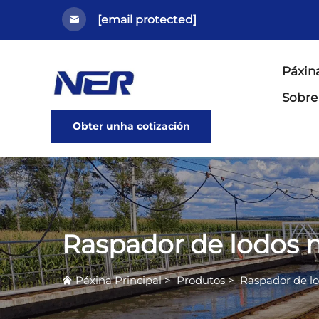
[email protected]
Páxina
Sobre
Obter unha cotización
Raspador de lodos 
Páxina Principal
>
Produtos
>
Raspador de l