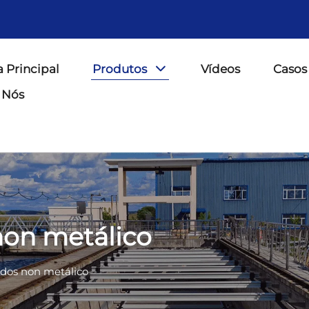
 Principal
Produtos
Vídeos
Casos 
 Nós
non metálico
odos non metálico