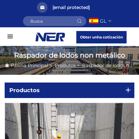
[email protected]
GL
Obter unha cotización
Raspador de lodos non metálico
Páxina Principal
>
Produtos
>
Raspador de lodos non metálico
Productos