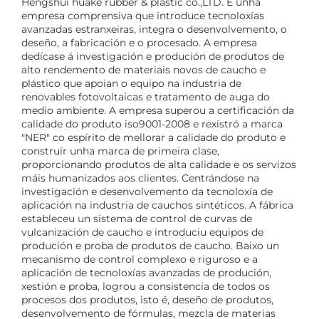
Hengshui huake rubber & plastic co.,LTD. É unha
empresa comprensiva que introduce tecnoloxías
avanzadas estranxeiras, integra o desenvolvemento, o
deseño, a fabricación e o procesado. A empresa
dedícase á investigación e produción de produtos de
alto rendemento de materiais novos de caucho e
plástico que apoian o equipo na industria de
renovables fotovoltaicas e tratamento de auga do
medio ambiente. A empresa superou a certificación da
calidade do produto iso9001-2008 e rexistró a marca
"NER" co espírito de mellorar a calidade do produto e
construír unha marca de primeira clase,
proporcionando produtos de alta calidade e os servizos
máis humanizados aos clientes. Centrándose na
investigación e desenvolvemento da tecnoloxía de
aplicación na industria de cauchos sintéticos. A fábrica
estableceu un sistema de control de curvas de
vulcanización de caucho e introduciu equipos de
produción e proba de produtos de caucho. Baixo un
mecanismo de control complexo e riguroso e a
aplicación de tecnoloxías avanzadas de produción,
xestión e proba, logrou a consistencia de todos os
procesos dos produtos, isto é, deseño de produtos,
desenvolvemento de fórmulas, mezcla de materias