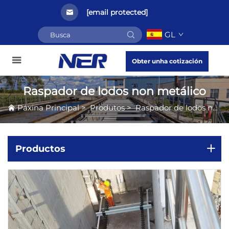
[email protected]
GL
Obter unha cotización
Raspador de lodos non metálico
Páxina Principal
>
Produtos
>
Raspador de lodos non metálico
Productos