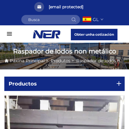
[email protected]
GL
Obter unha cotización
Raspador de lodos non metálico
Páxina Principal
>
Produtos
>
Raspador de lodos non metálico
Productos