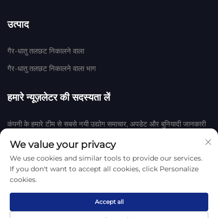
उत्पाद
गैर-धातु तलछट निकालने वाला
गैर-धातु तलछट निकालने वाला भाग
हमारे न्यूज़लेटर की सदस्यता लें
कंपनी के हमारे टीम से सबसे नयी उद्योग समाचार, अपडेट और बुनियादी जानकारी
प्राप्त करने के लिए हमारी न्यूज़लेटर में शामिल हों।
We value your privacy
We use cookies and similar tools to provide our services.
सदस्यता लें
If you don't want to accept all cookies, click Personalize
cookies.
हेंगशुई हुआके रबर एवं प्लास्टिक कंपनी, लिमिटेड द्वारा © 2025 कॉपीराइट
गोपनीयता
नीति
Accept all