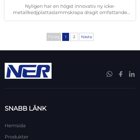
Nyligen har en högst innovativ ny icke-
metallkedjplattaslammskrapa dragit omfattande
uppmärksamhet inom området för
miljöskyddsutrustning. Med den kontinuerliga
tillväxten och uppgraderingen av
avloppsreningsbehoven har detta slu...
Föreg
1
2
Nästa
SNABB LÄNK
Hemsida
Produkter