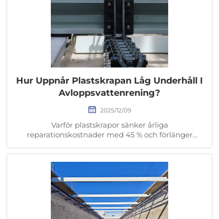
Hur Uppnår Plastskrapan Låg Underhåll I
Avloppsvattenrening?
2025/12/09
Varför plastskrapor sänker årliga
reparationskostnader med 45 % och förlänger
service livet till 5–7 år. Korrosionsbeständiga HDPE,
PU och modulära IoT-klara design – få
dataunderstödd ROI.