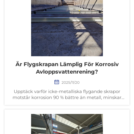
Är Flygskrapan Lämplig För Korrosiv
Avloppsvattenrening?
2025/11/20
Upptäck varför icke-metalliska flygande skrapor
motstår korrosion 90 % bättre än metall, minskar
underhåll med 63 % och sparar 60 % i
livscykelkostnader. Ideal för behandling av
avloppsvatten med högt svavelhaltigt innehåll. Läs
mer.