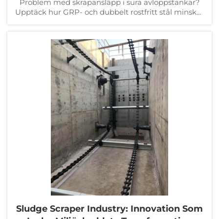
Problem med skrapansläpp i sura avloppstankar?
Upptäck hur GRP- och dubbelt rostfritt stål minskar
underhållskostnaderna med upp till 87 %. Hämta
den fullständiga livscykelkostnadsanalysen och
urvalsguiden.
Sludge Scraper Industry: Innovation Som