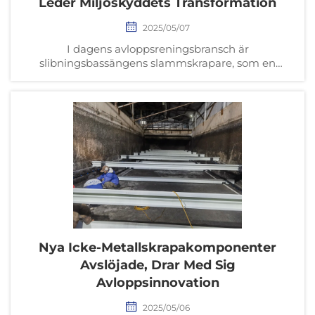
Leder Miljöskyddets Transformation
2025/05/07
I dagens avloppsreningsbransch är
slibningsbassängens slammskrapare, som en
nyckelutrustning, dess tekniska innovation
avgörande för branschens utveckling. Nyligen har
slibningsbassängens slamm-skrapare i branschen...
Nya Icke-Metallskrapakomponenter
Avslöjade, Drar Med Sig
Avloppsinnovation
2025/05/06