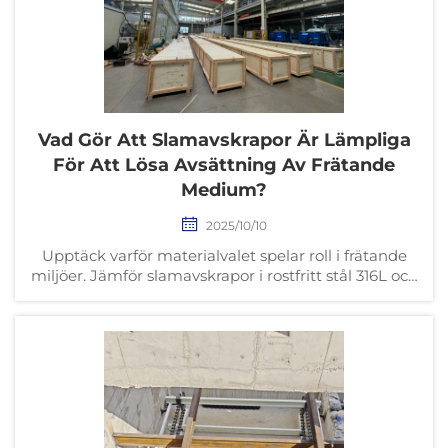
Vad Gör Att Slamavskrapor Är Lämpliga
För Att Lösa Avsättning Av Frätande
Medium?
2025/10/10
Upptäck varför materialvalet spelar roll i frätande
miljöer. Jämför slamavskrapor i rostfritt stål 316L och
GRP vad gäller livslängd, kostnad och prestanda. Få
den fullständiga analysen.