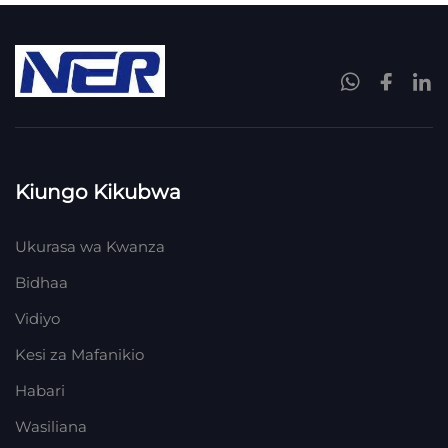
Kiungo Kikubwa
Ukurasa wa Kwanza
Bidhaa
Vidiyo
Kesi za Mafanikio
Habari
Wasiliana