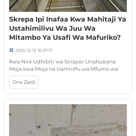
Skrepa Ipi Inafaa Kwa Mahitaji Ya
Ustahimilivu Wa Juu Wa
Mitambo Ya Usafi Wa Mafuriko?
2025-12-13 16:37:17
Kwa Nini Udhibiti wa Scraper Unahusiana
Moja kwa Moja na Uaminifu wa Mfumo wa
Usindikaji wa Maji Machafu Jinsi Gharusi isiyo
Ona Zaidi
ya Thabiti Inavyosababisha Ukusanyaji wa
Taka na Vikwazo vya Utendaji Unapotokuwa
gharusi imekuwa isiyo ya thabiti, huvuruga
kuondoa taka katika vituo vya usindikaji wa
maji machafu, kinachowasumbua...