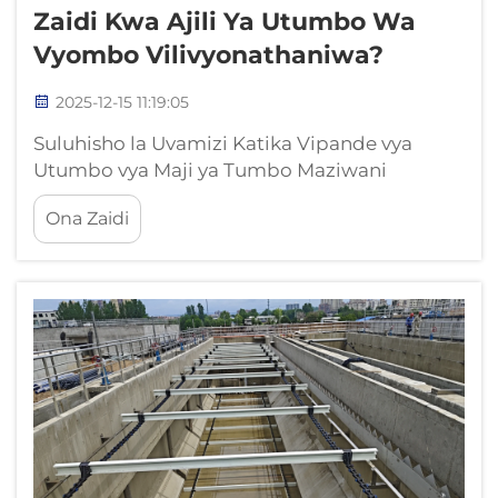
Zaidi Kwa Ajili Ya Utumbo Wa
Vyombo Vilivyonathaniwa?
2025-12-15 11:19:05
Suluhisho la Uvamizi Katika Vipande vya
Utumbo vya Maji ya Tumbo Maziwani
Vipande vya utumbo vya maji ya tumbo
Ona Zaidi
maziwani vinapata tatizo kubwa la uvamizi
kutokana na asidi ya sufuriki yanayotokana
wakati bakteria fulani zinapowezeka. Hii
inatokea hasa katika sehemu za...