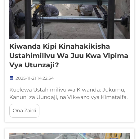
Kiwanda Kipi Kinahakikisha
Ustahimilivu Wa Juu Kwa Vipima
Vya Utunzaji?
2025-11-21 14:22:54
Kuelewa Ustahimilivu wa Kiwanda: Jukumu,
Kanuni za Uundaji, na Vikwazo vya Kimataifa.
Jukumu muhimu cha mifumo ya kiwanda
Ona Zaidi
katika uendeshaji wa kudumu wa basini za
utunzaji. Mifumo ya kiwanda inaamua kuwa
vipima vya utunzaji vinavyofanya kazi vizuri
siku baada ya siku, kuhakikisha kwamba...