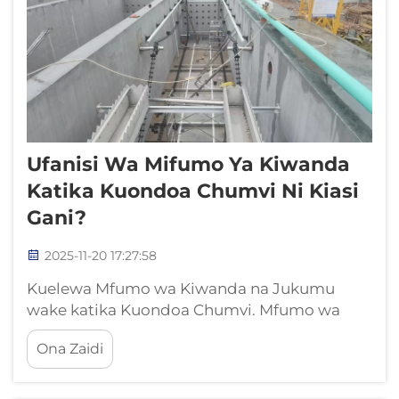
Ufanisi Wa Mifumo Ya Kiwanda
Katika Kuondoa Chumvi Ni Kiasi
Gani?
2025-11-20 17:27:58
Kuelewa Mfumo wa Kiwanda na Jukumu
wake katika Kuondoa Chumvi. Mfumo wa
Kiwanda ni nini na unavyofanya kazi? Mifumo
Ona Zaidi
ya kiwanda inawakilisha moja ya suluhisho za
kimekani zilizopo kila mahali katika vituo vya
matibabu ya maji ya sumu, yanayofanya kazi