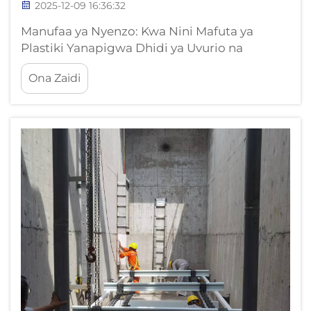
2025-12-09 16:36:32
Manufaa ya Nyenzo: Kwa Nini Mafuta ya
Plastiki Yanapigwa Dhidi ya Uvurio na
Uharibifu HDPE, PU, PA, na POM — Uwezo
Ona Zaidi
mzuri wa Kupigwa Dhidi ya Kemikali na
Uimara wa Kiutawala ikilinganishwa na
chuma Polymers kama HDPE, PU, PA, na
POM yanajitokeza kwa uwezo wao mkubwa
wa...