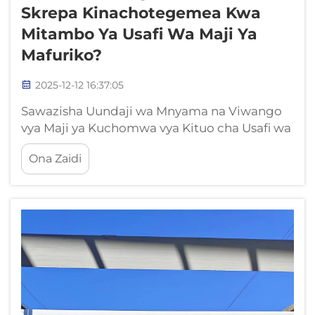
Skrepa Kinachotegemea Kwa
Mitambo Ya Usafi Wa Maji Ya
Mafuriko?
2025-12-12 16:37:05
Sawazisha Uundaji wa Mnyama na Viwango
vya Maji ya Kuchomwa vya Kituo cha Usafi wa
Maji ya Kuchomwa Mzigo wa Chumvi, Kasi ya
Ona Zaidi
Kusimama, na Mchoro wa Kiova unachukua
Njia gani kwa Uwakilishi na Mahitaji ya
Torque Aina gani ya maji ya kuchomwa
tunayoyatumia inaathiri jinsi tunavyosanidi...