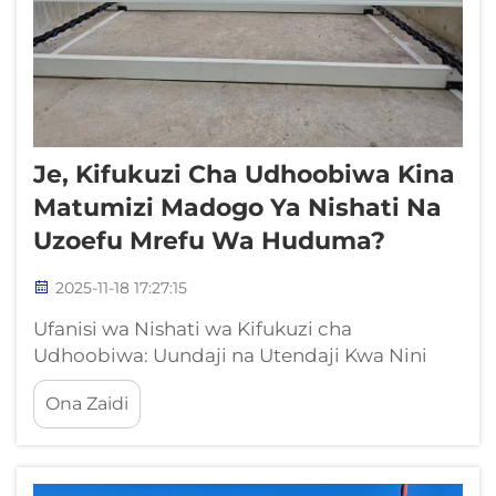
Je, Kifukuzi Cha Udhoobiwa Kina
Matumizi Madogo Ya Nishati Na
Uzoefu Mrefu Wa Huduma?
2025-11-18 17:27:15
Ufanisi wa Nishati wa Kifukuzi cha
Udhoobiwa: Uundaji na Utendaji Kwa Nini
Ufanisi wa Nishati Una Muhimu Katika Usafi
Ona Zaidi
wa Maji Machafu ya Sasa Maji machafu
(WWTPs) yanatumia asilimia 3–4 ya umeme
wa kimataifa, ambapo mitambo ya kuondoa
tetemeko inachukua asilimia 25–4...