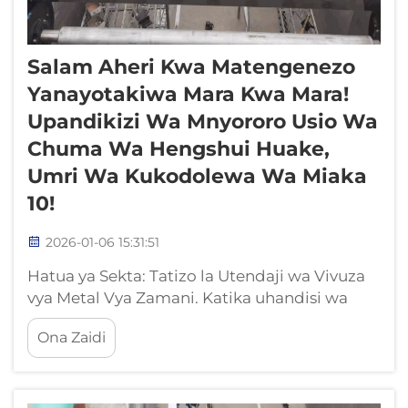
Salam Aheri Kwa Matengenezo
Yanayotakiwa Mara Kwa Mara!
Upandikizi Wa Mnyororo Usio Wa
Chuma Wa Hengshui Huake,
Umri Wa Kukodolewa Wa Miaka
10!
2026-01-06 15:31:51
Hatua ya Sekta: Tatizo la Utendaji wa Vivuza
vya Metal Vya Zamani. Katika uhandisi wa
utunzaji wa maji ya foseti, kama vifaa
Ona Zaidi
muhimu, ustahimilivu wa utendaji wa vivuza
unawezesha moja kwa moja ufanisi wa
utunzaji na gharama za uendeshaji na
ugawaji. Vivuza vya zamani vya metal...