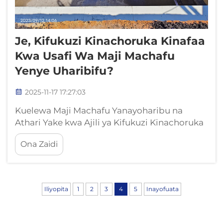
Je, Kifukuzi Kinachoruka Kinafaa
Kwa Usafi Wa Maji Machafu
Yenye Uharibifu?
2025-11-17 17:27:03
Kuelewa Maji Machafu Yanayoharibu na
Athari Yake kwa Ajili ya Kifukuzi Kinachoruka
Kilele cha Kifukuzi Kinachoruka Katika
Ona Zaidi
Mazingira ya Maji Machafu Yanayoshindwa
Katika masanamu ya utambaa
yanayoshughulikia viwango vya pH
vinavyopungua mara kwa mara chini ya 2.5 au
Iliyopita
1
2
3
4
5
Inayofuata
vipimo vya chloride zaidi ya 10,000 ppm, ...