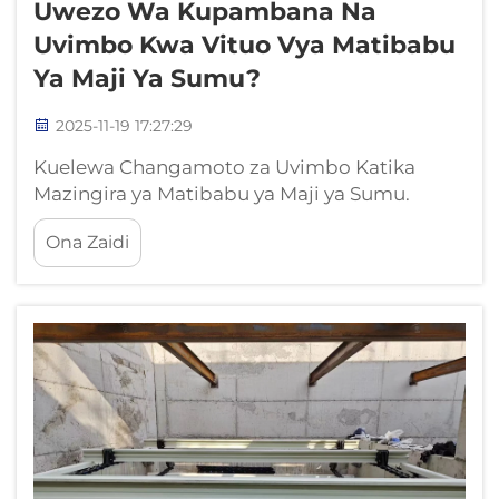
Uwezo Wa Kupambana Na
Uvimbo Kwa Vituo Vya Matibabu
Ya Maji Ya Sumu?
2025-11-19 17:27:29
Kuelewa Changamoto za Uvimbo Katika
Mazingira ya Matibabu ya Maji ya Sumu.
Tatizo la Viwanda vya Kinyeu: Kasi kubwa ya
Ona Zaidi
Uvimbo Katika Matibabu ya Maji ya Sumu.
Viwanda vya kinyeu vilivyotumiwa katika
mifumo ya maji ya sumu vinapigwa kwa
wingi na madhara ya kemikali mbalimbali
kama vile hidrojene sulfide...