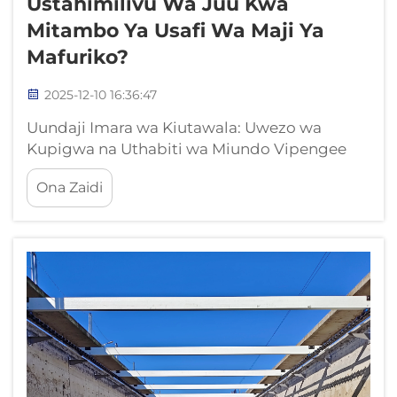
Ustahimilivu Wa Juu Kwa
Mitambo Ya Usafi Wa Maji Ya
Mafuriko?
2025-12-10 16:36:47
Uundaji Imara wa Kiutawala: Uwezo wa
Kupigwa na Uthabiti wa Miundo Vipengee
vya silaha za stainless na aluminum
Ona Zaidi
vilivyoundwa ili visimame kwenye H₂S,
chlorides, na taka zenye uchachu Mifumo ya
kufuta inayotumika katika vituo vya usafi wa
maji ya mavazi inaendelea kupigana na
uvimbo na...