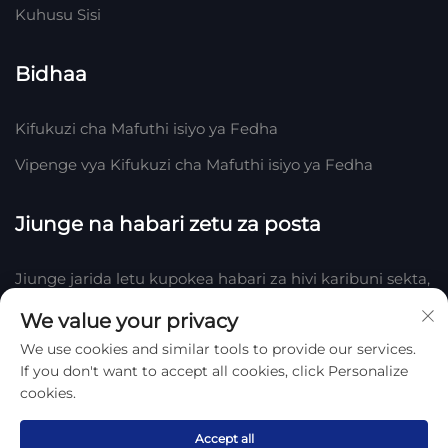
Kuhusu Sisi
Bidhaa
Kifukuzi cha Mafuthi isiyo ya Fedha
Vipenge vya Kifukuzi cha Mafuthi isiyo ya Fedha
Jiunge na habari zetu za posta
Jiunge jarida letu kupokea habari za hivi karibuni sekta,
updates na ufahamu kutoka timu yetu katika Kampuni.
We value your privacy
We use cookies and similar tools to provide our services.
Jisajili
If you don't want to accept all cookies, click Personalize
cookies.
Copyright © 2025 by Hengshui Huake Rubber & Plastic Co., LTD.
Sera ya Faragha
Accept all