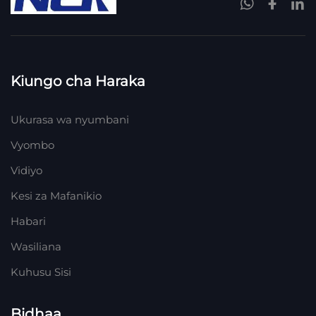
Kiungo cha Haraka
Ukurasa wa nyumbani
Vyombo
Vidiyo
Kesi za Mafanikio
Habari
Wasiliana
Kuhusu Sisi
Bidhaa