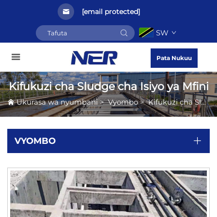
[email protected]
SW
Pata Nukuu
Kifukuzi cha Sludge cha Isiyo ya Mfini
Ukurasa wa nyumbani
>
Vyombo
>
Kifukuzi cha Sludge cha Isiyo ya Mfini
VYOMBO