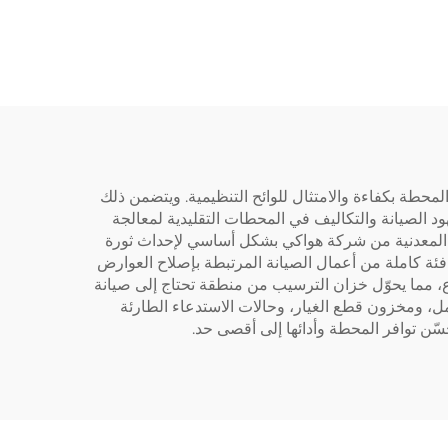
ميز
. لا
ييت.
انة
وفّر
حطة بكفاءة والامتثال للوائح التنظيمية. ويتضمن ذلك
د الصيانة والتكاليف في المحطات التقليدية لمعالجة
ر المعدنية من شركة هواكي بشكل أساسي لإحداث ثورة
فئة كاملة من أعمال الصيانة المرتبطة بإصلاح العوارض
ع، مما يحوّل خزان الترسيب من منطقة تحتاج إلى صيانة
مل، ومخزون قطع الغيار، وحالات الاستدعاء الطارئة
سّن توافر المحطة وأدائها إلى أقصى حد.