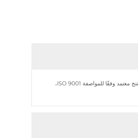
لدينا نظام صارم لمراقبة الجودة يشمل فحص المواد الخام، ومراقبة العمليات، واختبار المنتج النهائي. كل منتج معتمد وفقًا للمواصفة ISO 9001،