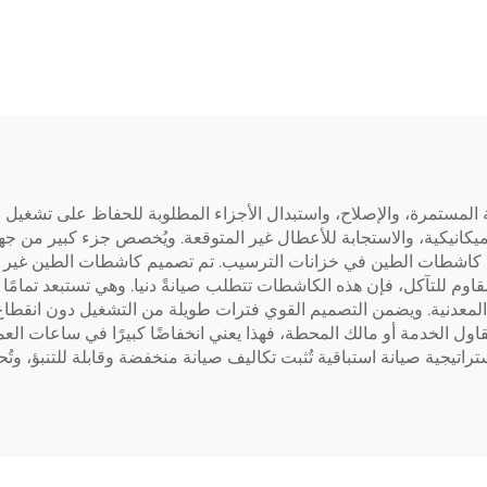
للتآكل
الجزيئات، والتي تت
بمقاومة جيدة للاهتراء
حاجة لإضافة مواد تز
يُكتفى باستبدال البط
الداخلية فقط، مما ي
التكاليف
مستمرة، والإصلاح، واستبدال الأجزاء المطلوبة للحفاظ على تشغيل الم
يكانيكية، والاستجابة للأعطال غير المتوقعة. ويُخصص جزء كبير من جهو
سيما كاشطات الطين في خزانات الترسيب. تم تصميم كاشطات الطين غي
وم للتآكل، فإن هذه الكاشطات تتطلب صيانةً دنيا. وهي تستبعد تمامًا 
ح المعدنية. ويضمن التصميم القوي فترات طويلة من التشغيل دون انقطا
قاول الخدمة أو مالك المحطة، فهذا يعني انخفاضًا كبيرًا في ساعات الع
تيجية صيانة استباقية تُثبت تكاليف صيانة منخفضة وقابلة للتنبؤ، وتُح