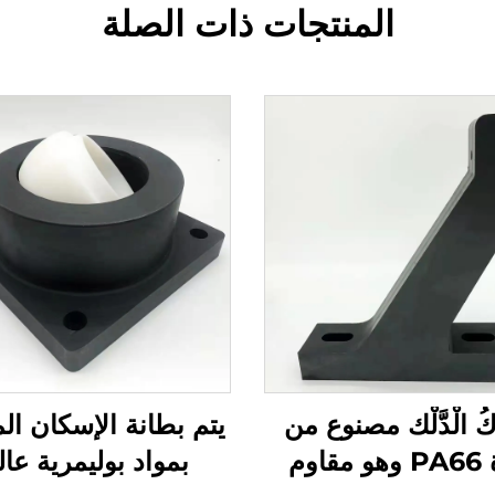
المنتجات ذات الصلة
ِكُ الْدَّلْك مصنوع من
يتم بطانة الإسكان ا
مادة PA66 وهو مقاوم
بمواد بوليمرية عال