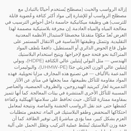
إزالة الرواسب والخبث (مصطلح يُستخدم أحيانًا بالتبادل مع
مصطلح الرواسب أو للإشارة إلى مواد أكثر كثافة وعُضوية قابلة
للترسب) هي وظيفة ميكانيكية حاسمة داخل أحواض الترسيب في
معالجة المياه والمياه العادمة. إن مجرفة بلاستيكية مصممة لهذا
الغرض تُعدّ مكوّنًا متقدمًا مخصصًا لاستبدال الأنظمة المعدنية
التقليدية. وتتمثل وظيفتها الأساسية في الانتقال المستمر على
طول قاع الحوض الدائري أو المستطيل، دافعةً بلطف المواد
المتراكبة نحو فتحة جمع لإخراجها. ويتيح استخدام البلاستيك
الهندسي — مثل البولي إيثيلين عالي الكثافة (HDPE)، وبولي
إيثيلين عالي الوزن الجزيئي جدًا (UHMW-PE)، والبوليمرات
المدعمة بالألياف — في تصنيع هذه المجارف مزايا تحويلية. فهذه
المواد مقاومة للتآكل بطبيعتها، مما يجعلها في منأى عن الآثار
التدميرية لغاز كبريتيد الهيدروجين، والظروف الحمضية، والعناصر
المسببة للتآكل الأخرى المنتشرة في بيئات المعالجة. كما أنها تتميز
بمقاومة ممتازة للتآكل، حيث تحافظ على سلامتها الهيكلية وكفاءة
كشطها حتى عند نقل الرواسب الخشنة والماصة. ونتيجة لمعامل
احتكاكها المنخفض وطفو البلاستيك في الماء، تنخفض متطلبات
العزم بشكل كبير، مما يؤدي مباشرةً إلى توفير الطاقة. كما أن
خفة وزن البلاستيك تُبسّط عملية التركيب وتقلل الحمل على آلية