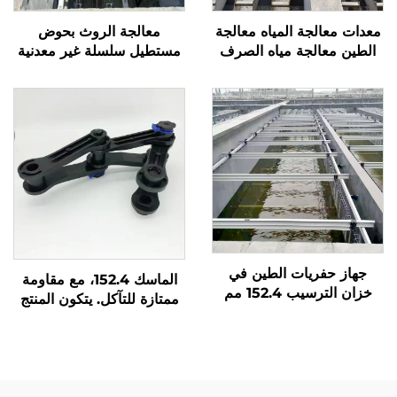
معدات معالجة المياه معالجة
معالجة الروث بحوض
الطين معالجة مياه الصرف
مستطيل سلسلة غير معدنية
الصحي حوض سلسلة كشط
مقشطة عجلات غير معدنية
الطين كشط الركام بركة
NH78
مستطيلة
جهاز حفريات الطين في
الماسك 152.4، مع مقاومة
خزان الترسيب 152.4 مم
ممتازة للتآكل. يتكون المنتج
من ثلاث قطع، وسهل
التركيب، وله قوة تحمل تزيد
عن 3 طن