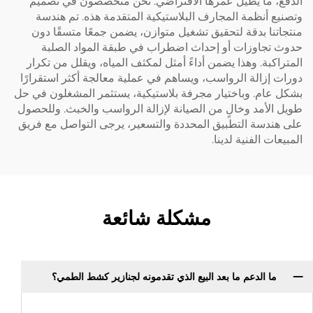
الدفع، ما يطيل عمرها الافتراضي. نحن متخصصون في تصميم
وتصنيع أنظمة المجارف البلاستيكية المتقدمة هذه. تم هندسة
منتجاتنا بدقة لتحقيق تشغيل متوازن، يضمن جمعًا متسقًا دون
حدوث تجاوزات أو إحداث اضطراب في طبقة المواد الصلبة
المتراكبة. وهذا يضمن أداءً أمثل لمكثف المياه، ويقلل من تكرار
دورات إزالة الرواسب، ويساهم في عملية معالجة أكثر استقرارًا
بشكل عام. وباختيار مجرفة بلاستيكية، يستثمر المشغلون في حل
طويل الأمد وخالٍ من الصيانة لإزالة الرواسب والخبث. وللحصول
على هندسة التطبيق المحددة والتسعير، يرجى التواصل مع فريق
المبيعات الفنية لدينا.
مشكلة شائعة
ما الدعم ما بعد البيع الذي تقدمونه لجنازير كشط الطمي؟