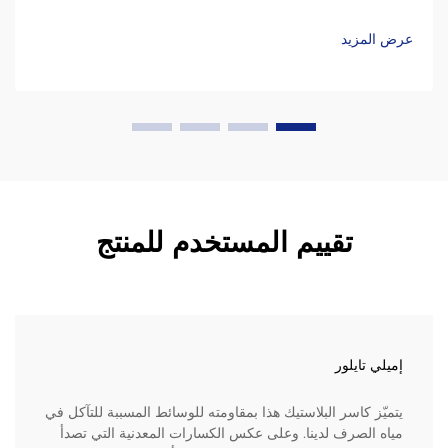
البلاستيك الحديثة لفترة أطول بكثير بفضل مواد مثل HDPE
(البولي إيثيلين عالي الكثافة) وUHMW-PE (بولي إيثيلين عالي
عرض المزيد
الوزن الجزيئي جدًا)...
تقييم المستخدم للمنتج
إميلي تايلور
يتميّز كاسر البلاستيك هذا بمقاومته للوسائط المسببة للتآكل في
مياه الصرف لدينا. وعلى عكس الكسارات المعدنية التي تصدأ