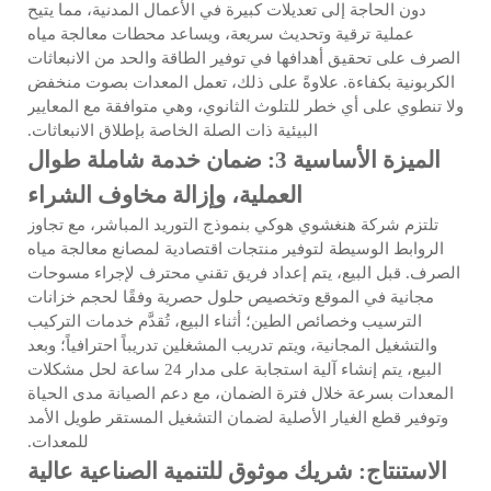
دون الحاجة إلى تعديلات كبيرة في الأعمال المدنية، مما يتيح
عملية ترقية وتحديث سريعة، ويساعد محطات معالجة مياه
الصرف على تحقيق أهدافها في توفير الطاقة والحد من الانبعاثات
الكربونية بكفاءة. علاوةً على ذلك، تعمل المعدات بصوت منخفض
ولا تنطوي على أي خطر للتلوث الثانوي، وهي متوافقة مع المعايير
البيئية ذات الصلة الخاصة بإطلاق الانبعاثات.
الميزة الأساسية 3: ضمان خدمة شاملة طوال
العملية، وإزالة مخاوف الشراء
تلتزم شركة هنغشوي هوكي بنموذج التوريد المباشر، مع تجاوز
الروابط الوسيطة لتوفير منتجات اقتصادية لمصانع معالجة مياه
الصرف. قبل البيع، يتم إعداد فريق تقني محترف لإجراء مسوحات
مجانية في الموقع وتخصيص حلول حصرية وفقًا لحجم خزانات
الترسيب وخصائص الطين؛ أثناء البيع، تُقدَّم خدمات التركيب
والتشغيل المجانية، ويتم تدريب المشغلين تدريباً احترافياً؛ وبعد
البيع، يتم إنشاء آلية استجابة على مدار 24 ساعة لحل مشكلات
المعدات بسرعة خلال فترة الضمان، مع دعم الصيانة مدى الحياة
وتوفير قطع الغيار الأصلية لضمان التشغيل المستقر طويل الأمد
للمعدات.
الاستنتاج: شريك موثوق للتنمية الصناعية عالية