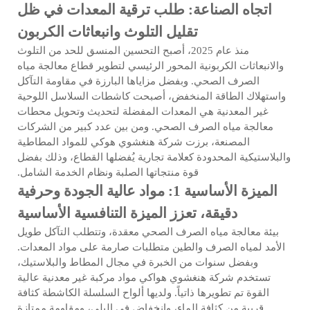
اتجاه الصناعة: طلب ترقية المعدات في ظل
تقليل التلوث وانبعاثات الكربون
منذ عام 2025، أصبح التحسين المنسق للحد من التلوث
والانبعاثات الكربونية المحور الرئيسي لتطوير قطاع معالجة مياه
الصرف الصحي. وبفضل مزاياها البارزة في مقاومة التآكل
واستهلاك الطاقة المنخفض، أصبحت كاشطات السلاسل اللوحية
غير المعدنية هي المعدات المفضلة لتحديث وتحويل محطات
معالجة مياه الصرف الصحي. ومن بين عدد كبير من الشركات
المصنعة، برزت شركة هنغشوي هوكي للمواد المطاطية
والبلاستيكية المحدودة كعلامة تجارية يُفضلها القطاع، وذلك بفضل
قوة منتجاتها الصلبة ونظام الخدمة الشامل.
الميزة الأساسية 1: مواد عالية الجودة وحرفية
دقيقة، تعزز الميزة التنافسية الأساسية
بيئة معالجة مياه الصرف الصحي معقدة، وتتطلب التآكل طويل
الأمد لمياه الصرف والطين متطلبات صارمة على مواد المعدات.
وبفضل سنوات من الخبرة في مجال المطاط والبلاستيك،
تستخدم شركة هنغشوي هواكي مواد مركبة غير معدنية عالية
القوة تم تطويرها ذاتياً. ولديها ألواح السلسلة الكاشطة كثافة
قريبة من كثافة الماء، وانخفاض في البلى، ومقاومة ممتازة