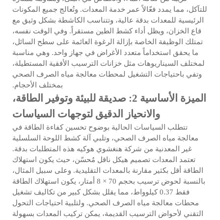
للتآكل، مما يمدد فعّالاً عمر خدمة المعدات. وتُعالج جميع المكونات
الرئيسية للمعدات بدقة عالية، وتتناسب الكاشطة بشكل وثيق مع
قاع الخزان، ويظل أداء كشط الطين مستقراً. وفي الوقت نفسه،
تمتلك الوظيفة الخاصة بإزالة الرغوة العائمة على سطح السائل،
ما يحقق استخداماً متعدد الأغراض في جهاز واحد. وهي مناسبة
لمختلف السيناريوهات مثل خزانات الترسيب الأفقية المستطيلة،
وتفي باحتياجات التشغيل لمحطات معالجة مياه الصرف الصحي
بمختلف الأحجام.
الميزة الأساسية 2: صديقة للبيئة وتوفير الطاقة،
والانحياز الدقيق لتوجهات السياسات
تتطلب السياسات الحالية بوضوح تحسين كفاءة الطاقة في
معالجة مياه الصرف الصحي، وتلبي آلة كشط اللوحة السلسلية
غير المعدنية من شركة هنغشوي هوكيه هذه المتطلبات بدقة.
تعتمد المعدات تصميم هيكل ناقل مُحسّن، حيث يكون استهلاك
الطاقة أقل بكثير مقارنة بالمعدات التقليدية. وعلى سبيل المثال،
بالنسبة لحوض ترسيب بحجم 70 × 8 أمتار، يكون استهلاك الطاقة
فقط 0.37 كيلوواط، مما يقلل بشكل كبير من تكاليف تشغيل
محطات معالجة مياه الصرف الصحي. ولتلبية احتياجات التحول
التقني لأحواض الترسيب القديمة، يمكن تركيب المعدات بسهولة