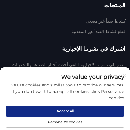
المنتجات
كشاط صدأ غير معدني
قطع كشاط الصدأ غير المعدنية
اشترك في نشرتنا الإخبارية
انضم إلى نشرتنا الإخبارية لتلقي أحدث أخبار الصناعة والتحديثات
والرؤى من فريقنا في الشركة.
We value your privacy
We use cookies and similar tools to provide our services.
اشترك
If you don't want to accept all cookies, click Personalize
cookies.
حقوق النشر © 2025 بواسطة هينغشوي هوكي المطاط واللدائن المحدودة
سياسة
الخصوصية
Accept all
Personalize cookies
اتصل بنا
نبذة
المنتج
الصفحة الرئيسية