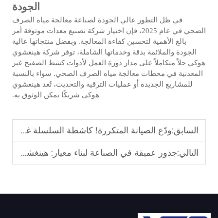
الجودة
في ظل التطور عالي الجودة لصناعة معالجة مياه الصرف
الصحي في عام 2025، فإن اختيار شركة تصنيع معدات موثوقة أمر
بالغ الأهمية لتحسين كفاءة المعالجة. وبفضل منتجاتها عالية
الجودة والملائمة بدقة وخدماتها الشاملة، توفر شركة هينغشوي
هوكي حلاً متكاملاً على مدار دورة العمل لأدوات كشط الصفيح غير
المعدنية في محطات معالجة مياه الصرف الصحي. سواء بالنسبة
للمشاريع الجديدة أو عمليات الترقية والتحديث، تُعد هينغشوي
هوكي شريكًا يمكن الوثوق به.
السابق:
ودّع الصيانة المتكررة! كاشطة السلسلة غير المعدنية من Hengshui Huake، تشغيل مستقر مضمون لمدة 10 سنوات!
التالي:
جذور عميقة في الصناعة لبناء معيار: هينغشوي هوكي، الشركة المصنعة الموثوقة لمكشطات الحمأة الثانوية غير المعدنية