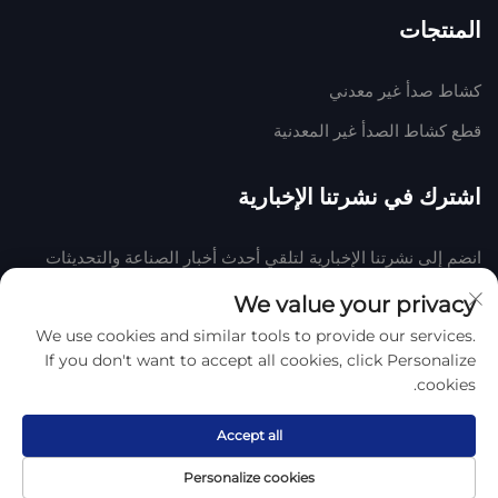
المنتجات
كشاط صدأ غير معدني
قطع كشاط الصدأ غير المعدنية
اشترك في نشرتنا الإخبارية
انضم إلى نشرتنا الإخبارية لتلقي أحدث أخبار الصناعة والتحديثات
والرؤى من فريقنا في الشركة.
We value your privacy
We use cookies and similar tools to provide our services.
اشترك
If you don't want to accept all cookies, click Personalize
cookies.
حقوق النشر © 2025 بواسطة هينغشوي هوكي المطاط واللدائن المحدودة
سياسة
الخصوصية
Accept all
Personalize cookies