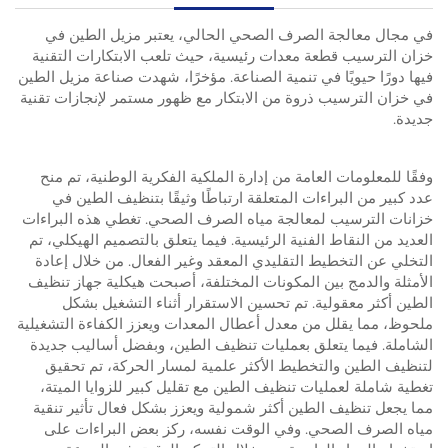
في مجال معالجة الصرف الصحي الحالي، يعتبر مزيل الطين في
خزان الترسيب قطعة معدات رئيسية، حيث تلعب الابتكارات التقنية
فيها دورًا حيويًا في تنمية الصناعة. مؤخرًا، شهدت صناعة مزيل الطين
في خزان الترسيب ذروة من الابتكار مع ظهور مستمر لإنجازات تقنية
جديدة.
وفقًا للمعلومات العامة من إدارة الملكية الفكرية الوطنية، تم منح
عدد كبير من البراءات المتعلقة ارتباطًا وثيقًا بتنظيف الطين في
خزانات الترسيب لمعالجة مياه الصرف الصحي. تغطي هذه البراءات
العديد من النقاط الفنية الرئيسية. فيما يتعلق بالتصميم الهيكلي، تم
التخلي عن التخطيط التقليدي المعقد وغير الفعال. من خلال إعادة
الأمثلة والدمج بين المكونات المختلفة، أصبحت هيكلية جهاز تنظيف
الطين أكثر معقولية. تم تحسين الاستقرار أثناء التشغيل بشكل
ملحوظ، مما يقلل من معدل أعطال المعدات ويعزز الكفاءة التشغيلية
الشاملة. فيما يتعلق بعمليات تنظيف الطين، وبفضل أساليب جديدة
لتنظيف الطين والتخطيط الأكثر علمية لمسار الحركة، تم تحقيق
تغطية شاملة لعمليات تنظيف الطين مع تقليل كبير للزوايا الميتة،
مما يجعل تنظيف الطين أكثر شمولية ويعزز بشكل فعال تأثير تنقية
مياه الصرف الصحي. وفي الوقت نفسه، ركز بعض البراءات على