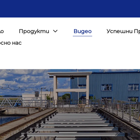
ло
Продукти
Видео
Успешни П
сно нас