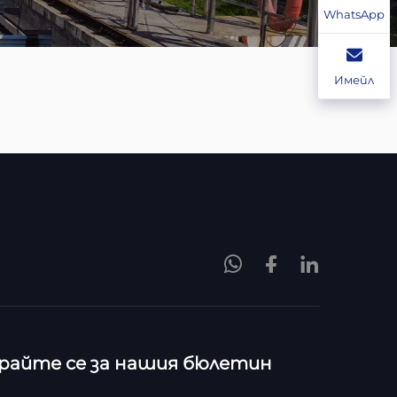
WhatsApp
Имейл
райте се за нашия бюлетин