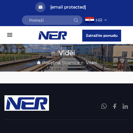
[email protected]
HR
Zatražite ponudu
Videi
Početna Stranica
>
Videi