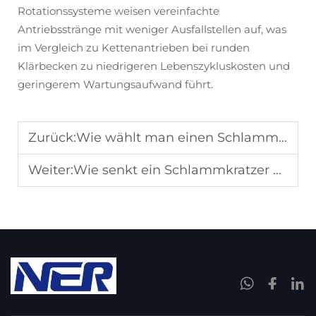
Rotationssysteme weisen vereinfachte
Antriebsstränge mit weniger Ausfallstellen auf, was
im Vergleich zu Kettenantrieben bei runden
Klärbecken zu niedrigeren Lebenszykluskosten und
geringerem Wartungsaufwand führt.
Zurück:
Wie wählt man einen Schlammabschneider für die Ausrüstung einer Kläranlage aus?
Weiter:
Wie senkt ein Schlammkratzer die Betriebskosten