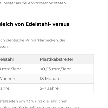
mal besser als bei epoxidbeschichteten
gleich von Edelstahl- versus
ch identische Primärklärbecken, die
eten:
elstahl
Plastikabstreifer
8 mm/Jahr
<0,03 mm/Jahr
Wochen
18 Monate
Jahre
5-7 Jahre
sfallzeiten um 73 % und die jährlichen
ngfristige Kosteneffizienz unter aggressiven