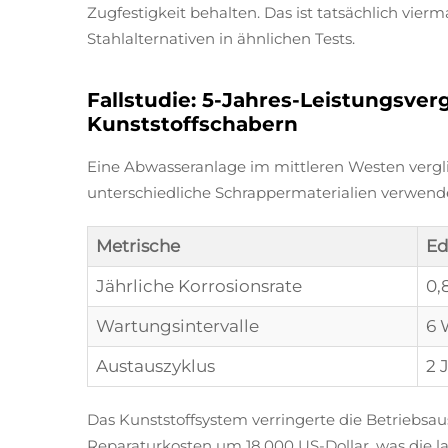
Zugfestigkeit behalten. Das ist tatsächlich vier
Stahlalternativen in ähnlichen Tests.
Fallstudie: 5-Jahres-Leistungsver
Kunststoffschabern
Eine Abwasseranlage im mittleren Westen vergli
unterschiedliche Schrappermaterialien verwend
Metrische
Ed
Jährliche Korrosionsrate
0,
Wartungsintervalle
6 
Austauszyklus
2 
Das Kunststoffsystem verringerte die Betriebsau
Reparaturkosten um 18.000 US-Dollar, was die la