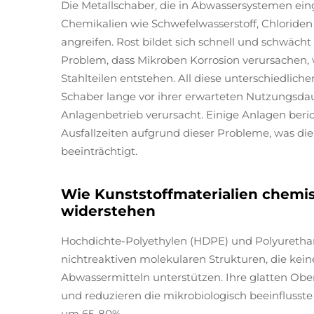
Die Metallschaber, die in Abwassersystemen eing
Chemikalien wie Schwefelwasserstoff, Chloriden 
angreifen. Rost bildet sich schnell und schwäch
Problem, dass Mikroben Korrosion verursachen,
Stahlteilen entstehen. All diese unterschiedli
Schaber lange vor ihrer erwarteten Nutzungsdau
Anlagenbetrieb verursacht. Einige Anlagen ber
Ausfallzeiten aufgrund dieser Probleme, was die 
beeinträchtigt.
Wie Kunststoffmaterialien chemi
widerstehen
Hochdichte-Polyethylen (HDPE) und Polyurethan
nichtreaktiven molekularen Strukturen, die kei
Abwassermitteln unterstützen. Ihre glatten Ob
und reduzieren die mikrobiologisch beeinflusste 
um 65-80%.