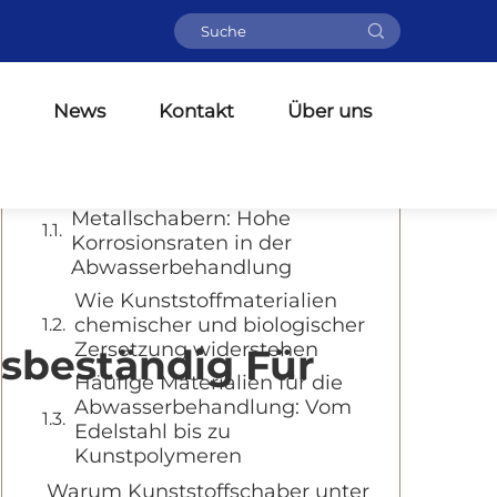
Inhaltsverzeichnis
Korrosionsprobleme in
News
Kontakt
Über uns
Abwasserbehandlungsumgebungen
verstehen
Das Problem mit
Metallschabern: Hohe
Korrosionsraten in der
Abwasserbehandlung
Wie Kunststoffmaterialien
chemischer und biologischer
Zersetzung widerstehen
nsbeständig Für
Häufige Materialien für die
Abwasserbehandlung: Vom
Edelstahl bis zu
Kunstpolymeren
Warum Kunststoffschaber unter