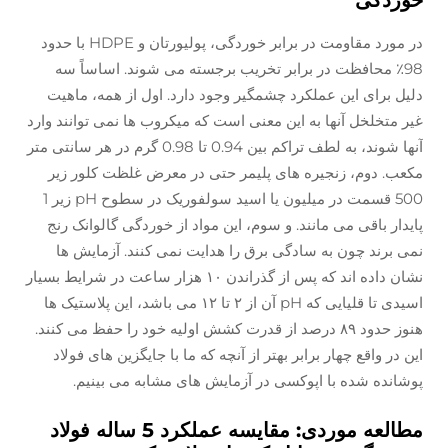
خوردگی
در مورد مقاومت در برابر خوردگی، پوليورتان و HDPE با حدود
98٪ محافظت در برابر تخریب برجسته می شوند. اساساً سه
دلیل برای این عملکرد چشمگیر وجود دارد. اول از همه، ماهیت
غیر متخلخل آنها به این معنی است که میکروب ها نمی توانند وارد
آنها شوند، به لطف تراکم بین 0.94 تا 0.98 گرم در هر سانتی متر
مکعب. دوم، زنجیره های پلیمر حتی در معرض غلظت کلور زیر
500 قسمت در میلیون یا اسید سولفوریک در سطوح pH زیر 1
پایدار باقی می مانند. و سوم، این مواد از خوردگی گالوانک رنج
نمی برند چون به سادگی برق را هدایت نمی کنند. آزمایش ها
نشان داده اند که پس از گذراندن ۱۰ هزار ساعت در شرایط بسیار
اسیدی تا قلیایی که pH آن از ۲ تا ۱۲ می باشد، این پلاستیک ها
هنوز حدود ۸۹ درصد از قدرت کشش اولیه خود را حفظ می کنند.
این در واقع چهار برابر بهتر از آنچه که ما با جایگزین های فولاد
پوشانده شده با اپوکسی در آزمایش های مشابه می بینیم.
مطالعه موردی: مقایسه عملکرد 5 ساله فولاد