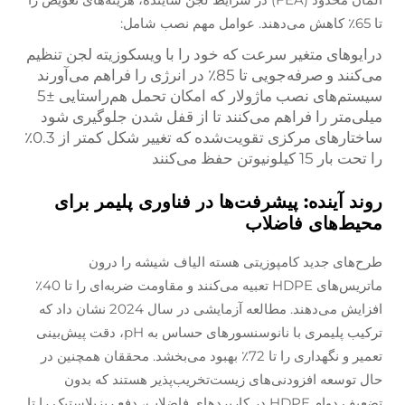
تا 65٪ کاهش می‌دهند. عوامل مهم نصب شامل:
درایوهای متغیر سرعت که خود را با ویسکوزیته لجن تنظیم
می‌کنند و صرفه‌جویی تا 85٪ در انرژی را فراهم می‌آورند
سیستم‌های نصب ماژولار که امکان تحمل هم‌راستایی ±5
میلی‌متر را فراهم می‌کنند تا از قفل شدن جلوگیری شود
ساختارهای مرکزی تقویت‌شده که تغییر شکل کمتر از 0.3٪
را تحت بار 15 کیلونیوتن حفظ می‌کنند
روند آینده: پیشرفت‌ها در فناوری پلیمر برای
محیط‌های فاضلاب
طرح‌های جدید کامپوزیتی هسته الیاف شیشه را درون
ماتریس‌های HDPE تعبیه می‌کنند و مقاومت ضربه‌ای را تا 40٪
افزایش می‌دهند. مطالعه آزمایشی در سال 2024 نشان داد که
ترکیب پلیمری با نانوسنسورهای حساس به pH، دقت پیش‌بینی
تعمیر و نگهداری را تا 72٪ بهبود می‌بخشد. محققان همچنین در
حال توسعه افزودنی‌های زیست‌تخریب‌پذیر هستند که بدون
تضعیف دوام HDPE در کاربردهای فاضلاب، دفع ریزپلاستیک را تا