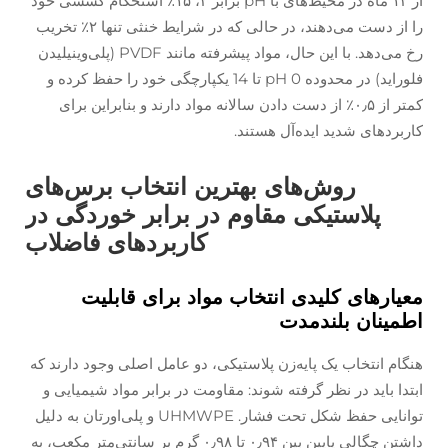
از ۱۲ ماه در محیط‌های با pH برابر ۲، ۱۵٪ استحکام کششی خود
را از دست می‌دهند، در حالی که در شرایط خنثی تنها ۲٪ تخریب
رخ می‌دهد. با این حال، مواد پیشرفته مانند PVDF (پلی‌وینیلیدن
فلوراید) در محدوده pH 0 تا 14 یکپارچگی خود را حفظ کرده و
کمتر از ۰٫۵٪ از دست دادن سالانه مواد دارند و بنابراین برای
کاربردهای شدید ایده‌آل هستند.
روش‌های بهترین انتخاب برس‌های
پلاستیکی مقاوم در برابر خوردگی در
کاربردهای فاضلاب
معیارهای کلیدی انتخاب مواد برای قابلیت
اطمینان بلندمدت
هنگام انتخاب یک پایه‌زن پلاستیکی، دو عامل اصلی وجود دارند که
ابتدا باید در نظر گرفته شوند: مقاومت در برابر مواد شیمیایی و
توانایی حفظ شکل تحت فشار. UHMWPE و پلی‌اورتان به دلیل
داشتن چگالی پایین بین ۰٫۹۴ تا ۰٫۹۸ گرم بر سانتی‌متر مکعب، به