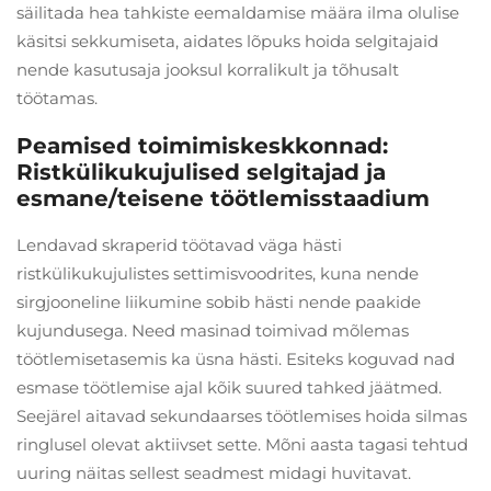
säilitada hea tahkiste eemaldamise määra ilma olulise
käsitsi sekkumiseta, aidates lõpuks hoida selgitajaid
nende kasutusaja jooksul korralikult ja tõhusalt
töötamas.
Peamised toimimiskeskkonnad:
Ristkülikukujulised selgitajad ja
esmane/teisene töötlemisstaadium
Lendavad skraperid töötavad väga hästi
ristkülikukujulistes settimisvoodrites, kuna nende
sirgjooneline liikumine sobib hästi nende paakide
kujundusega. Need masinad toimivad mõlemas
töötlemisetasemis ka üsna hästi. Esiteks koguvad nad
esmase töötlemise ajal kõik suured tahked jäätmed.
Seejärel aitavad sekundaarses töötlemises hoida silmas
ringlusel olevat aktiivset sette. Mõni aasta tagasi tehtud
uuring näitas sellest seadmest midagi huvitavat.