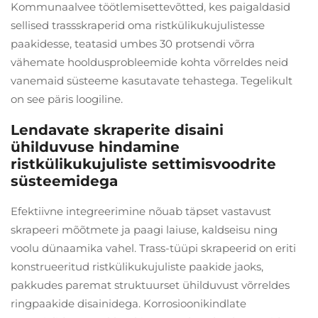
Kommunaalvee töötlemisettevõtted, kes paigaldasid
sellised trassskraperid oma ristkülikukujulistesse
paakidesse, teatasid umbes 30 protsendi võrra
vähemate hooldusprobleemide kohta võrreldes neid
vanemaid süsteeme kasutavate tehastega. Tegelikult
on see päris loogiline.
Lendavate skraperite disaini
ühilduvuse hindamine
ristkülikukujuliste settimisvoodrite
süsteemidega
Efektiivne integreerimine nõuab täpset vastavust
skrapeeri mõõtmete ja paagi laiuse, kaldseisu ning
voolu dünaamika vahel. Trass-tüüpi skrapeerid on eriti
konstrueeritud ristkülikukujuliste paakide jaoks,
pakkudes paremat struktuurset ühilduvust võrreldes
ringpaakide disainidega. Korrosioonikindlate