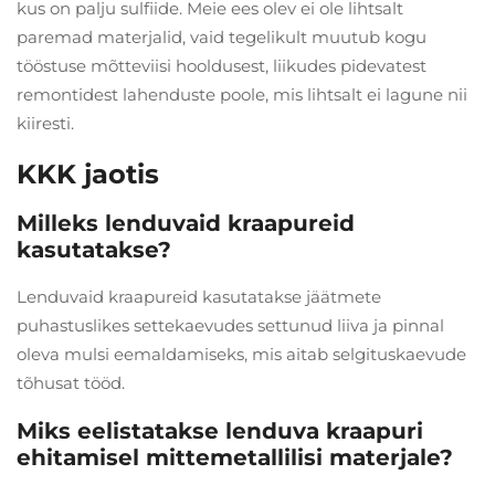
kus on palju sulfiide. Meie ees olev ei ole lihtsalt
paremad materjalid, vaid tegelikult muutub kogu
tööstuse mõtteviisi hooldusest, liikudes pidevatest
remontidest lahenduste poole, mis lihtsalt ei lagune nii
kiiresti.
KKK jaotis
Milleks lenduvaid kraapureid
kasutatakse?
Lenduvaid kraapureid kasutatakse jäätmete
puhastuslikes settekaevudes settunud liiva ja pinnal
oleva mulsi eemaldamiseks, mis aitab selgituskaevude
tõhusat tööd.
Miks eelistatakse lenduva kraapuri
ehitamisel mittemetallilisi materjale?