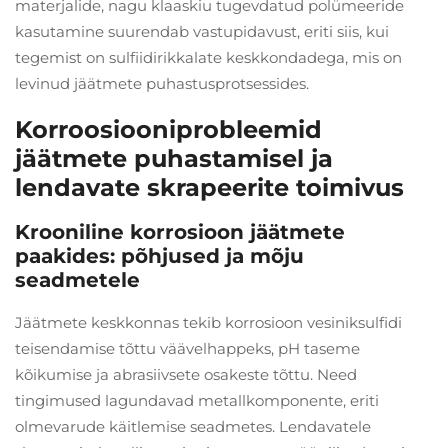
materjalide, nagu klaaskiu tugevdatud polümeeride
kasutamine suurendab vastupidavust, eriti siis, kui
tegemist on sulfiidirikkalate keskkondadega, mis on
levinud jäätmete puhastusprotsessides.
Korroosiooniprobleemid
jäätmete puhastamisel ja
lendavate skrapeerite toimivus
Krooniline korrosioon jäätmete
paakides: põhjused ja mõju
seadmetele
Jäätmete keskkonnas tekib korrosioon vesiniksulfidi
teisendamise tõttu väävelhappeks, pH taseme
kõikumise ja abrasiivsete osakeste tõttu. Need
tingimused lagundavad metallkomponente, eriti
olmevarude käitlemise seadmetes. Lendavatele