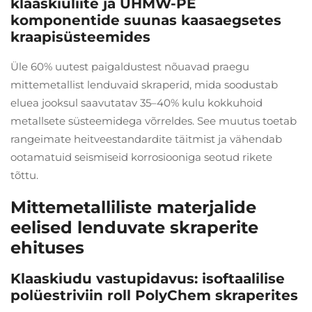
klaaskiuliite ja UHMW-PE
komponentide suunas kaasaegsetes
kraapisüsteemides
Üle 60% uutest paigaldustest nõuavad praegu
mittemetallist lenduvaid skraperid, mida soodustab
eluea jooksul saavutatav 35–40% kulu kokkuhoid
metallsete süsteemidega võrreldes. See muutus toetab
rangeimate heitveestandardite täitmist ja vähendab
ootamatuid seismiseid korrosiooniga seotud rikete
tõttu.
Mittemetalliliste materjalide
eelised lenduvate skraperite
ehituses
Klaaskiudu vastupidavus: isoftaalilise
polüestriviin roll PolyChem skraperites