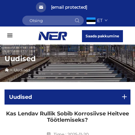
[email protected]
ET
Saada pakkumine
Uudised
>
Uudised
Uudised
Kas Lendav Rullik Sobib Korrosiivse Heitvee
Töötlemiseks?
Time : 2025-11-20