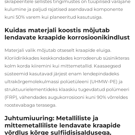
skrapeeritele sellistes tingimustes on tüüpilised varajane
kulumine ja paljud rajatised asendavad komponente
kuni 50% varem kui planeeritud kasutusiga.
Kuidas materjali koostis mõjutab
lendavate kraapide korrosioonikindlust
Materjali valik mõjutab otseselt kraapide eluiga.
Kloriidirikkades keskkondades korrodeerub süsinikteras
kolm korda kiiremini kui mittemetallid. Kaasaegsed
süsteemid kasutavad järjest enam lendepindadeks
ultrakõrgemolekulmassi polüetüleeni (UHMW-PE) ja
struktuurielementideks klaaskiu tugevdatud polümeeri
(FRP), vähendades augukorrosiooni kuni 90% võrreldes
roostevabaga terasega.
Juhtumiuuring: Metalliliste ja
mittemetalliliste lendavate kraapide
võrdlus kõrge sulfiidisisaldusega,