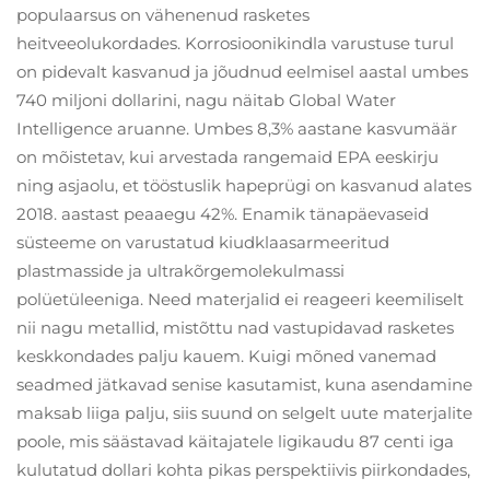
populaarsus on vähenenud rasketes
heitveeolukordades. Korrosioonikindla varustuse turul
on pidevalt kasvanud ja jõudnud eelmisel aastal umbes
740 miljoni dollarini, nagu näitab Global Water
Intelligence aruanne. Umbes 8,3% aastane kasvumäär
on mõistetav, kui arvestada rangemaid EPA eeskirju
ning asjaolu, et tööstuslik hapeprügi on kasvanud alates
2018. aastast peaaegu 42%. Enamik tänapäevaseid
süsteeme on varustatud kiudklaasarmeeritud
plastmasside ja ultrakõrgemolekulmassi
polüetüleeniga. Need materjalid ei reageeri keemiliselt
nii nagu metallid, mistõttu nad vastupidavad rasketes
keskkondades palju kauem. Kuigi mõned vanemad
seadmed jätkavad senise kasutamist, kuna asendamine
maksab liiga palju, siis suund on selgelt uute materjalite
poole, mis säästavad käitajatele ligikaudu 87 centi iga
kulutatud dollari kohta pikas perspektiivis piirkondades,