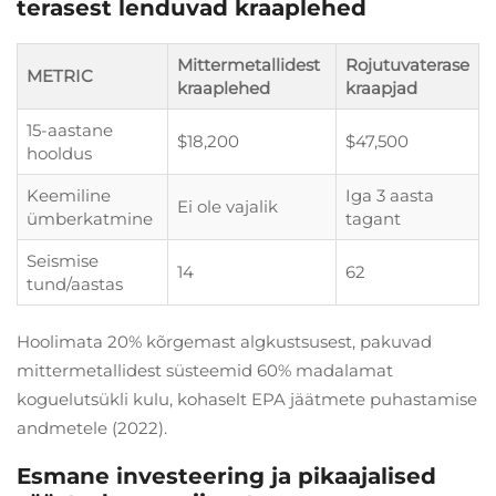
terasest lenduvad kraaplehed
Mittermetallidest
Rojutuvaterase
METRIC
kraaplehed
kraapjad
15-aastane
$18,200
$47,500
hooldus
Keemiline
Iga 3 aasta
Ei ole vajalik
ümberkatmine
tagant
Seismise
14
62
tund/aastas
Hoolimata 20% kõrgemast algkustsusest, pakuvad
mittermetallidest süsteemid 60% madalamat
koguelutsükli kulu, kohaselt EPA jäätmete puhastamise
andmetele (2022).
Esmane investeering ja pikaajalised