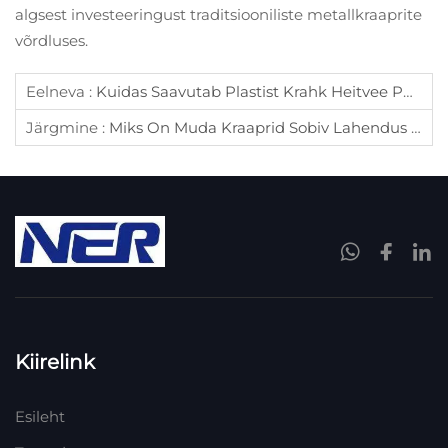
algsest investeeringust traditsiooniliste metallkraaprite
võrdluses.
Eelneva :
Kuidas Saavutab Plastist Krahk Heitvee Puhastamisel Madala Hooldustaseme?
Järgmine :
Miks On Muda Kraaprid Sobiv Lahendus Korrosiivsete Keskkondade Setete Kogunemisele?
Kiirelink
Esileht