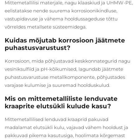
Mittemetallilisi materjale, nagu klaaskiud ja UHMW-PE,
eelistatakse nende suurema korrosioonikindluse,
vastupidavuse ja vähema hooldussageduse tõttu
võrreldes metallsete süsteemidega.
Kuidas mõjutab korrosioon jäätmete
puhastusvarustust?
Korrosioon, mida põhjustavad keskkonnategurid nagu
vesiniksulfiid ja pH-kõikumised, lagundab jäätmete
puhastusvarustuse metallkomponente, põhjustades
varajase kulumise ja suuremad hoolduskulud.
Mis on mittemetalliliste lenduvate
kraaprite elutsükli kulude kasu?
Mittemetallilised lenduvad kraaprid pakuvad
madalamat elutsükli kulu, vajavad vähem hooldust ja
pakkuvad pikema kasutusiga, hoolimata kõrgemast