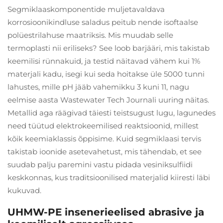
Segmiklaaskomponentide muljetavaldava
korrosioonikindluse saladus peitub nende isoftaalse
polüestrilahuse maatriksis. Mis muudab selle
termoplasti nii eriliseks? See loob barjääri, mis takistab
keemilisi rünnakuid, ja testid näitavad vähem kui 1%
materjali kadu, isegi kui seda hoitakse üle 5000 tunni
lahustes, mille pH jääb vahemikku 3 kuni 11, nagu
eelmise aasta Wastewater Tech Journali uuring näitas.
Metallid aga räägivad täiesti teistsugust lugu, lagunedes
need tüütud elektrokeemilised reaktsioonid, millest
kõik keemiaklassis õppisime. Kuid segmiklaasi tervis
takistab ioonide asetevahetust, mis tähendab, et see
suudab palju paremini vastu pidada vesiniksulfiidi
keskkonnas, kus traditsioonilised materjalid kiiresti läbi
kukuvad.
UHMW-PE insenerieelised abrasive ja