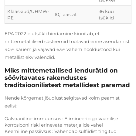
Klaaskiud/UHMW-
36 kuu
10,1 aastat
PE
tsüklid
EPA 2022 elutsükli hindamine kinnitab, et
mittemetallilised süsteemid töötavad enne asendamist
40% kauem ja vajavad 63% vähem hooldustööd kui
metallist ekvivalendid.
Miks mittemetallised lendurätid on
söövitavates rakendustes
traditsioonilistest metallidest paremad
Nende kõrgemat jõudlust selgitavad kolm peamist
eelist:
Galvaaniline immuunsus
: Elimineerib galvaanilise
korrosiooni riski erinevate materjalide vahel
Keemiline passiivsus
: Vähendab sulfiidist tingitud