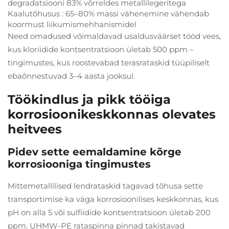
degradatsiooni 83% võrreldes metallilegeritega
Kaalutõhusus
: 65–80% massi vähenemine vähendab
koormust liikumismehhanismidel
Need omadused võimaldavad usaldusväärset tööd vees,
kus kloriidide kontsentratsioon ületab 500 ppm –
tingimustes, kus roostevabad terasrataskid tüüpiliselt
ebaõnnestuvad 3–4 aasta jooksul.
Töökindlus ja pikk tööiga
korrosioonikeskkonnas olevates
heitvees
Pidev sette eemaldamine kõrge
korrosiooniga tingimustes
Mittemetallilised lendrataskid tagavad tõhusa sette
transportimise ka väga korrosioonilises keskkonnas, kus
pH on alla 5 või sulfiidide kontsentratsioon ületab 200
ppm. UHMW-PE rataspinna pinnad takistavad