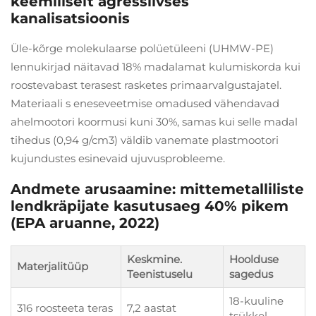
keemiliselt agressiivses
kanalisatsioonis
Üle-kõrge molekulaarse polüetüleeni (UHMW-PE)
lennukirjad näitavad 18% madalamat kulumiskorda kui
roostevabast terasest rasketes primaarvalgustajatel.
Materiaali s eneseveetmise omadused vähendavad
ahelmootori koormusi kuni 30%, samas kui selle madal
tihedus (0,94 g/cm3) väldib vanemate plastmootori
kujundustes esinevaid ujuvusprobleeme.
Andmete arusaamine: mittemetalliliste
lendkräpijate kasutusaeg 40% pikem
(EPA aruanne, 2022)
Keskmine.
Hoolduse
Materjalitüüp
Teenistuselu
sagedus
18-kuuline
316 roosteeta teras
7,2 aastat
tsükkel