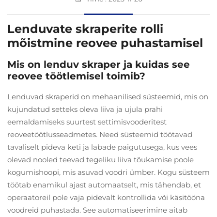
Lenduvate skraperite rolli
mõistmine reovee puhastamisel
Mis on lenduv skraper ja kuidas see
reovee töötlemisel toimib?
Lenduvad skraperid on mehaanilised süsteemid, mis on
kujundatud setteks oleva liiva ja ujula prahi
eemaldamiseks suurtest settimisvooderitest
reoveetöötlusseadmetes. Need süsteemid töötavad
tavaliselt pideva keti ja labade paigutusega, kus vees
olevad nooled teevad tegeliku liiva tõukamise poole
kogumishoopi, mis asuvad voodri ümber. Kogu süsteem
töötab enamikul ajast automaatselt, mis tähendab, et
operaatoreil pole vaja pidevalt kontrollida või käsitööna
voodreid puhastada. See automatiseerimine aitab