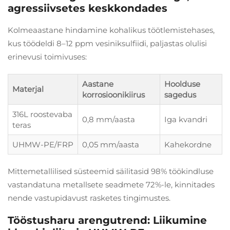
agressiivsetes keskkondades
Kolmeaastane hindamine kohalikus töötlemistehases,
kus töödeldi 8–12 ppm vesiniksulfiidi, paljastas olulisi
erinevusi toimivuses:
Aastane
Hoolduse
Materjal
korrosioonikiirus
sagedus
316L roostevaba
0,8 mm/aasta
Iga kvandri
teras
UHMW-PE/FRP
0,05 mm/aasta
Kahekordne
Mittemetallilised süsteemid säilitasid 98% töökindluse
vastandatuna metallsete seadmete 72%-le, kinnitades
nende vastupidavust rasketes tingimustes.
Tööstusharu arengutrend: Liikumine