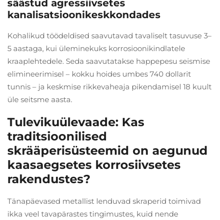
säästud agressiivsetes
kanalisatsioonikeskkondades
Kohalikud töödeldised saavutavad tavaliselt tasuvuse 3–
5 aastaga, kui üleminekuks korrosioonikindlatele
kraaplehtedele. Seda saavutatakse happepesu seismise
elimineerimisel – kokku hoides umbes 740 dollarit
tunnis – ja keskmise rikkevaheaja pikendamisel 18 kuult
üle seitsme aasta.
Tulevikuülevaade: Kas
traditsioonilised
skrääperisüsteemid on aegunud
kaasaegsetes korrosiivsetes
rakendustes?
Tänapäevased metallist lenduvad skraperid toimivad
ikka veel tavapärastes tingimustes, kuid nende