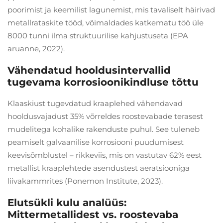
poorimist ja keemilist lagunemist, mis tavaliselt häirivad
metallrataskite tööd, võimaldades katkematu töö üle
8000 tunni ilma struktuurilise kahjustuseta (EPA
aruanne, 2022).
Vähendatud hooldusintervallid
tugevama korrosioonikindluse tõttu
Klaaskiust tugevdatud kraaplehed vähendavad
hooldusvajadust 35% võrreldes roostevabade terasest
mudelitega kohalike rakenduste puhul. See tuleneb
peamiselt galvaanilise korrosiooni puudumisest
keevisõmblustel – rikkeviis, mis on vastutav 62% eest
metallist kraaplehtede asendustest aeratsiooniga
liivakammrites (Ponemon Institute, 2023).
Elutsükli kulu analüüs:
Mittermetallidest vs. roostevaba