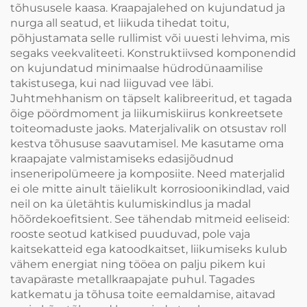
tõhususele kaasa. Kraapajalehed on kujundatud ja
nurga all seatud, et liikuda tihedat toitu,
põhjustamata selle rullimist või uuesti lehvima, mis
segaks veekvaliteeti. Konstruktiivsed komponendid
on kujundatud minimaalse hüdrodünaamilise
takistusega, kui nad liiguvad vee läbi.
Juhtmehhanism on täpselt kalibreeritud, et tagada
õige pöördmoment ja liikumiskiirus konkreetsete
toiteomaduste jaoks. Materjalivalik on otsustav roll
kestva tõhususe saavutamisel. Me kasutame oma
kraapajate valmistamiseks edasijõudnud
inseneripolümeere ja komposiite. Need materjalid
ei ole mitte ainult täielikult korrosioonikindlad, vaid
neil on ka ületähtis kulumiskindlus ja madal
hõõrdekoefitsient. See tähendab mitmeid eeliseid:
rooste seotud katkised puuduvad, pole vaja
kaitsekatteid ega katoodkaitset, liikumiseks kulub
vähem energiat ning tööea on palju pikem kui
tavapäraste metallkraapajate puhul. Tagades
katkematu ja tõhusa toite eemaldamise, aitavad