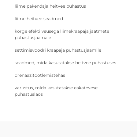
liime pakendaja heitvee puhastus
liime heitvee seadmed
kõrge efektiivsusega liimekraapaja jäätmete
puhastusjaamale
settimisvoodri kraapaja puhastusjaamile
seadmed, mida kasutatakse heitvee puhastuses
drenaažitöötlemistehas
varustus, mida kasutatakse eakatevese
puhastuslaos