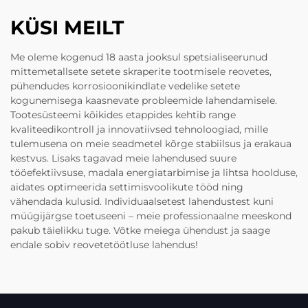
KÜSI MEILT
Me oleme kogenud 18 aasta jooksul spetsialiseerunud
mittemetallsete setete skraperite tootmisele reovetes,
pühendudes korrosioonikindlate vedelike setete
kogunemisega kaasnevate probleemide lahendamisele.
Tootesüsteemi kõikides etappides kehtib range
kvaliteedikontroll ja innovatiivsed tehnoloogiad, mille
tulemusena on meie seadmetel kõrge stabiilsus ja erakaua
kestvus. Lisaks tagavad meie lahendused suure
tööefektiivsuse, madala energiatarbimise ja lihtsa hoolduse,
aidates optimeerida settimisvoolikute tööd ning
vähendada kulusid. Individuaalsetest lahendustest kuni
müügijärgse toetuseeni – meie professionaalne meeskond
pakub täielikku tuge. Võtke meiega ühendust ja saage
endale sobiv reovetetöötluse lahendus!