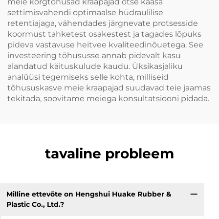
meie kõrgtõhusad kraapajad otse kaasa
settimisvahendi optimaalse hüdraulilise
retentiajaga, vähendades järgnevate protsesside
koormust tahketest osakestest ja tagades lõpuks
pideva vastavuse heitvee kvaliteedinõuetega. See
investeering tõhususse annab pidevalt kasu
alandatud käituskulude kaudu. Üksikasjaliku
analüüsi tegemiseks selle kohta, milliseid
tõhususkasve meie kraapajad suudavad teie jaamas
tekitada, soovitame meiega konsultatsiooni pidada.
tavaline probleem
Milline ettevõte on Hengshui Huake Rubber &
Plastic Co., Ltd.?