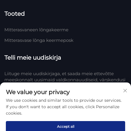
Tooted
Mitterasvaneen lõngakeerme
Mitterasvase lõnga keermeposk
Telli meie uudiskirja
Liituge meie uudiskirjaga, et saada meie ettevõtte
meeskonnalt uusimaid valdkonnauudiseid, värskendusi
ja teadmisi.
We value your privacy
We use cookies and similar tools to provide our services.
Telli
If you don't want to accept all cookies, click Personalize
cookies.
Autoriõigus © 2025 Hengshui Huake Rubber & Plastic Co., LTD.
Privaatsuspoliitika
Accept all