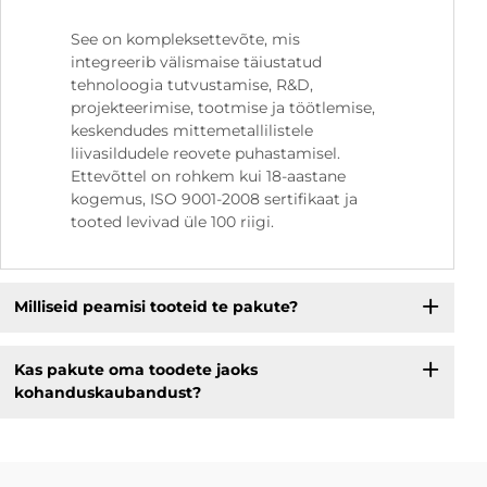
See on kompleksettevõte, mis
integreerib välismaise täiustatud
tehnoloogia tutvustamise, R&D,
projekteerimise, tootmise ja töötlemise,
keskendudes mittemetallilistele
liivasildudele reovete puhastamisel.
Ettevõttel on rohkem kui 18-aastane
kogemus, ISO 9001-2008 sertifikaat ja
tooted levivad üle 100 riigi.
Milliseid peamisi tooteid te pakute?
Kas pakute oma toodete jaoks
kohanduskaubandust?