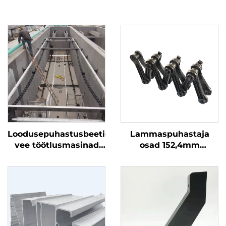
Loodusepuhastusbeetide
Lammaspuhastaja
vee töötlusmasinad
osad 152,4mm
muutkettvõrk
Plastmassi
transpordikett