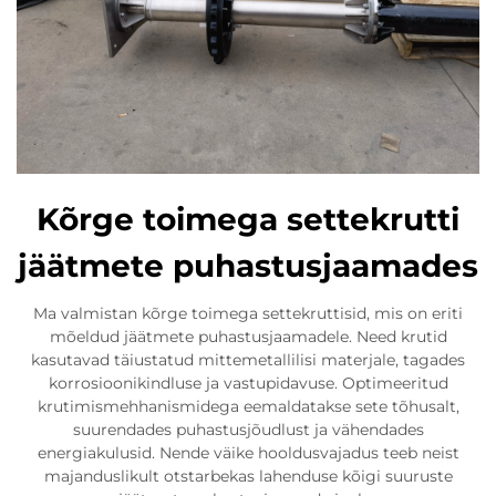
Kõrge toimega settekrutti
jäätmete puhastusjaamades
Ma valmistan kõrge toimega settekruttisid, mis on eriti
mõeldud jäätmete puhastusjaamadele. Need krutid
kasutavad täiustatud mittemetallilisi materjale, tagades
korrosioonikindluse ja vastupidavuse. Optimeeritud
krutimismehhanismidega eemaldatakse sete tõhusalt,
suurendades puhastusjõudlust ja vähendades
energiakulusid. Nende väike hooldusvajadus teeb neist
majanduslikult otstarbekas lahenduse kõigi suuruste