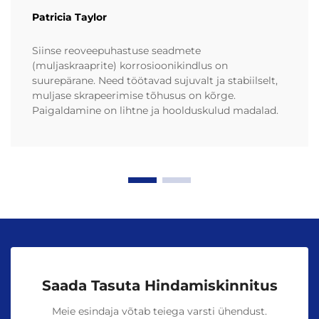
Patricia Taylor
Siinse reoveepuhastuse seadmete
(muljaskraaprite) korrosioonikindlus on
suurepärane. Need töötavad sujuvalt ja stabiilselt,
muljase skrapeerimise tõhusus on kõrge.
Paigaldamine on lihtne ja hoolduskulud madalad.
Saada Tasuta Hindamiskinnitus
Meie esindaja võtab teiega varsti ühendust.