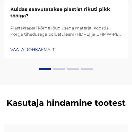
Kuidas saavutatakse plastist rikuti pikk
tööiga?
Plastskraperi kõrge jõudlusega materjalikoostis.
Kõrge tihedusega polüetüleeni (HDPE) ja UHMW-PE
(ultrakõrge molekulmassiga polüetüleen) roll
vastupidavuses. Tänapäeva plastskraperid kestavad
VAATA ROHKAEMALT
palju kauem tänu materjalidele nagu HDPE (kõrge
tihedusega polüetüleen) ja UHMW-PE (ultrakõrge
molekulmassiga polüetüleen)...
Kasutaja hindamine tootest