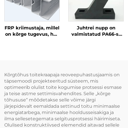
FRP kriimustaja, millel
Juhtrei nupp on
on kõrge tugevus, hea
valmistatud PA66-st
paindekuju,
ning on
korrosioonikindavus
korrosioonikindel
ning laiused 178 mm
ja 138 mm
Kõrgtõhus toitekraapaja reoveepuhastusjaamis on
täpsemoodi projekteeritud süsteem, mis
optimeerib olulist toite kogumise protsessi esmase
ja teise astme settimisvahendites. Selle „kõrge
tõhususe“ mõõdetakse selle võime järgi
järjepidevalt eemaldada settinud toitu minimaalse
energiatarbega, minimaalse hooldusseisakiga ja
ilma sellesetegemata selgitusprotsessi häirimiseta.
Olulised konstruktiivsed elemendid aitavad sellele