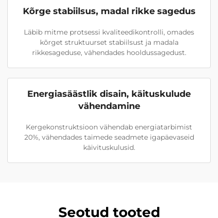
Kõrge stabiilsus, madal rikke sagedus
Läbib mitme protsessi kvaliteedikontrolli, omades
kõrget struktuurset stabiilsust ja madala
rikkesageduse, vähendades hooldussagedust.
Energiasäästlik disain, käituskulude
vähendamine
Kergekonstruktsioon vähendab energiatarbimist
20%, vähendades taimede seadmete igapäevaseid
käivituskulusid.
Seotud tooted