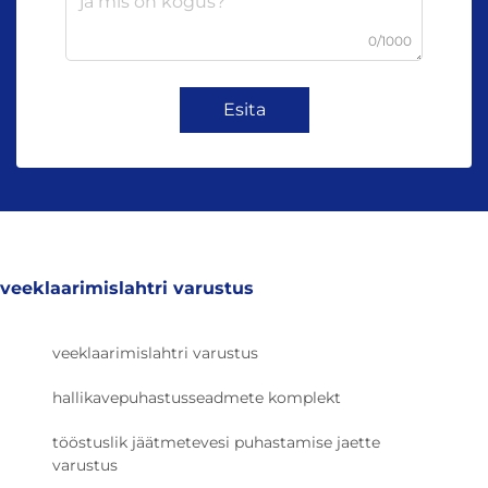
0/1000
Esita
veeklaarimislahtri varustus
veeklaarimislahtri varustus
hallikavepuhastusseadmete komplekt
tööstuslik jäätmetevesi puhastamise jaette
varustus