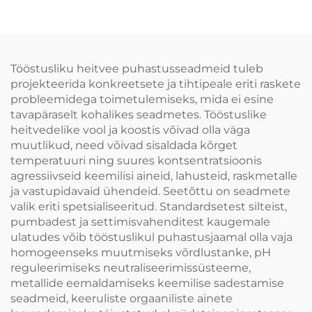
millel on hea
juhtimis- ja
kulumiskindlus.
tõmbekeeltele,
Puhtust ei ole vaja
kasutatakse koos
lisada. Tuleb vahetada
ainult sisemine
Tööstusliku heitvee puhastusseadmeid tuleb
rivistus, mis säästab
projekteerida konkreetsete ja tihtipeale eriti raskete
kulusid
probleemidega toimetulemiseks, mida ei esine
tavapäraselt kohalikes seadmetes. Tööstuslike
heitvedelike vool ja koostis võivad olla väga
muutlikud, need võivad sisaldada kõrget
temperatuuri ning suures kontsentratsioonis
agressiivseid keemilisi aineid, lahusteid, raskmetalle
ja vastupidavaid ühendeid. Seetõttu on seadmete
valik eriti spetsialiseeritud. Standardsetest silteist,
pumbadest ja settimisvahenditest kaugemale
ulatudes võib tööstuslikul puhastusjaamal olla vaja
homogeenseks muutmiseks võrdlustanke, pH
reguleerimiseks neutraliseerimissüsteeme,
metallide eemaldamiseks keemilise sadestamise
seadmeid, keeruliste orgaaniliste ainete