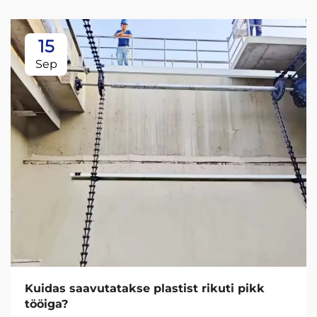
15
Sep
Kuidas saavutatakse plastist rikuti pikk
tööiga?