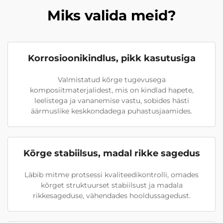
Miks valida meid?
Korrosioonikindlus, pikk kasutusiga
Valmistatud kõrge tugevusega
komposiitmaterjalidest, mis on kindlad hapete,
leelistega ja vananemise vastu, sobides hästi
äärmuslike keskkondadega puhastusjaamides.
Kõrge stabiilsus, madal rikke sagedus
Läbib mitme protsessi kvaliteedikontrolli, omades
kõrget struktuurset stabiilsust ja madala
rikkesageduse, vähendades hooldussagedust.