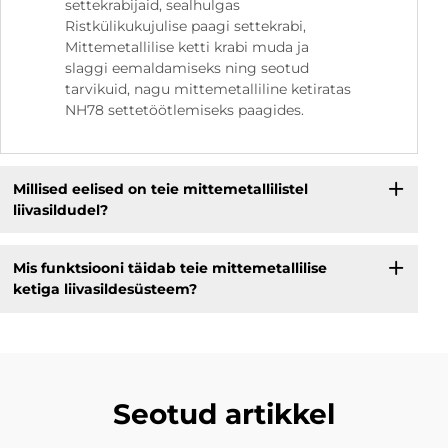
settekrabijaid, sealhulgas
Ristkülikukujulise paagi settekrabi,
Mittemetallilise ketti krabi muda ja
slaggi eemaldamiseks ning seotud
tarvikuid, nagu mittemetalliline ketiratas
NH78 settetöötlemiseks paagides.
Millised eelised on teie mittemetallilistel
liivasildudel?
Mis funktsiooni täidab teie mittemetallilise
ketiga liivasildesüsteem?
Seotud artikkel