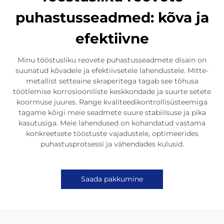
puhastusseadmed: kõva ja
efektiivne
Minu tööstusliku reovete puhastusseadmete disain on
suunatud kõvadele ja efektiivsetele lahendustele. Mitte-
metallist setteaine skraperitega tagab see tõhusa
töötlemise korrosiooniliste keskkondade ja suurte setete
koormuse juures. Range kvaliteedikontrollisüsteemiga
tagame kõigi meie seadmete suure stabiilsuse ja pika
kasutusiga. Meie lahendused on kohandatud vastama
konkreetsete tööstuste vajadustele, optimeerides
puhastusprotsessi ja vähendades kulusid.
Saada pakkumine