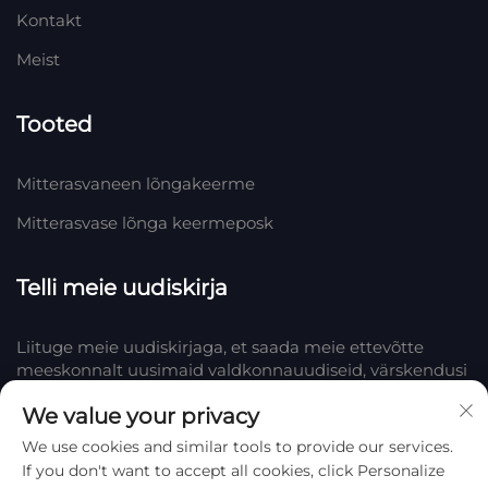
Kontakt
Meist
Tooted
Mitterasvaneen lõngakeerme
Mitterasvase lõnga keermeposk
Telli meie uudiskirja
Liituge meie uudiskirjaga, et saada meie ettevõtte
meeskonnalt uusimaid valdkonnauudiseid, värskendusi
ja teadmisi.
We value your privacy
We use cookies and similar tools to provide our services.
Telli
If you don't want to accept all cookies, click Personalize