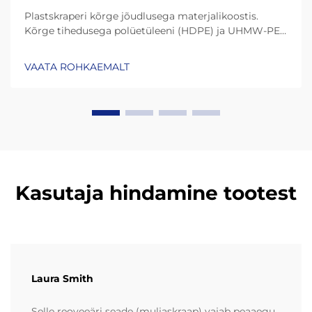
Plastskraperi kõrge jõudlusega materjalikoostis.
Kõrge tihedusega polüetüleeni (HDPE) ja UHMW-PE
(ultrakõrge molekulmassiga polüetüleen) roll
vastupidavuses. Tänapäeva plastskraperid kestavad
VAATA ROHKAEMALT
palju kauem tänu materjalidele nagu HDPE (kõrge
tihedusega polüetüleen) ja UHMW-PE (ultrakõrge
molekulmassiga polüetüleen)...
Kasutaja hindamine tootest
Laura Smith
Selle reoveeäri seade (muljaskraap) vajab peaaegu