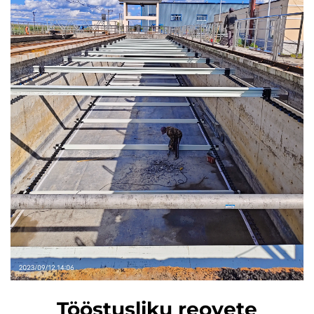
Tööstusliku reovete