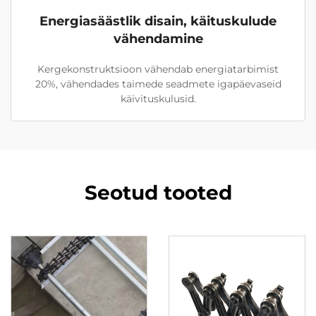
Energiasäästlik disain, käituskulude
vähendamine
Kergekonstruktsioon vähendab energiatarbimist
20%, vähendades taimede seadmete igapäevaseid
käivituskulusid.
Seotud tooted