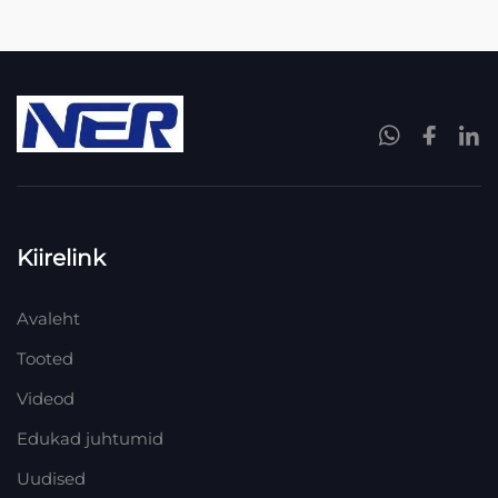
Kiirelink
Avaleht
Tooted
Videod
Edukad juhtumid
Uudised