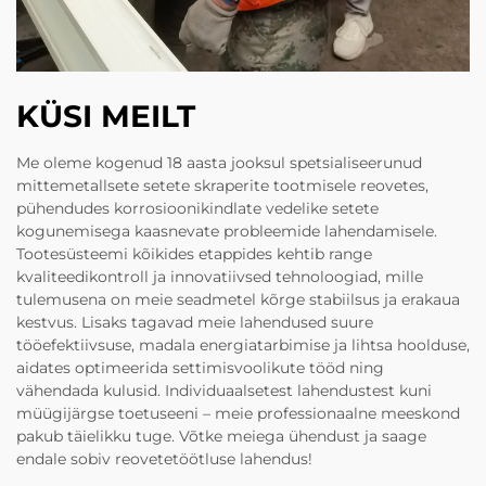
KÜSI MEILT
Me oleme kogenud 18 aasta jooksul spetsialiseerunud
mittemetallsete setete skraperite tootmisele reovetes,
pühendudes korrosioonikindlate vedelike setete
kogunemisega kaasnevate probleemide lahendamisele.
Tootesüsteemi kõikides etappides kehtib range
kvaliteedikontroll ja innovatiivsed tehnoloogiad, mille
tulemusena on meie seadmetel kõrge stabiilsus ja erakaua
kestvus. Lisaks tagavad meie lahendused suure
tööefektiivsuse, madala energiatarbimise ja lihtsa hoolduse,
aidates optimeerida settimisvoolikute tööd ning
vähendada kulusid. Individuaalsetest lahendustest kuni
müügijärgse toetuseeni – meie professionaalne meeskond
pakub täielikku tuge. Võtke meiega ühendust ja saage
endale sobiv reovetetöötluse lahendus!