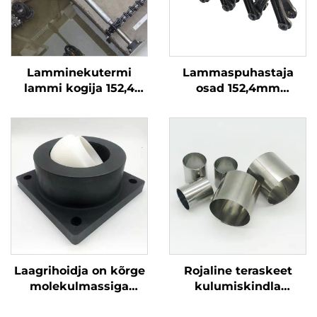
Lamminekutermi
Lammaspuhastaja
lammi kogija 152,4
osad 152,4mm
mm mittemeetalline
Plastmassi
kettakogija
transpordikett
Laagrihoidja on kõrge
Rojaline teraskeet
molekulmassiga
kulumiskindla
materjaliga rivistatud,
kaitsekatega, sobib