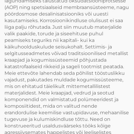
lagundamiseks täiustatud oksüdatsiooniprotsesse
(AOP) ning spetsiaalseid membraansüsteeme, nagu
pöördosmose desalinisatsiooniks või uuesti
kasutamiseks. Korrosioonikindluse olulisust ei saa
liiga palju rõhutada. Just siin muutub materjalide
valik paakide, torude ja siseehituse puhul
peamiseks teguriks nii kapitali- kui ka
käikuhoolduskulude seisukohalt. Settimis- ja
selgitusseadmetes võivad traditsioonilised metallist
kraapjad ja kogumissüsteemid põhjustada
katastrofaalseid rikkeid ja sageli tootmist peatada.
Meie ettevõte lahendab seda põhilist tööstuslikku
vajadust, pakutades muldade kogumissüsteeme,
mis on ehitatud täielikult mittemetallilistest
materjalidest. Meie kraapjad, vedrud ja seotud
komponendid on valmistatud polümeeridest ja
komposiitidest, mida on valitud nende
erandordulise keemilise vastupidavuse, mehaanilise
tugevuse ja kulumiskindluse tõttu. Need on
konstrueeritud usaldusväärseks tööks kõige
agressiivsemates happelistes või leeliselistes