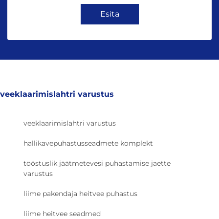
Esita
veeklaarimislahtri varustus
veeklaarimislahtri varustus
hallikavepuhastusseadmete komplekt
tööstuslik jäätmetevesi puhastamise jaette
varustus
liime pakendaja heitvee puhastus
liime heitvee seadmed