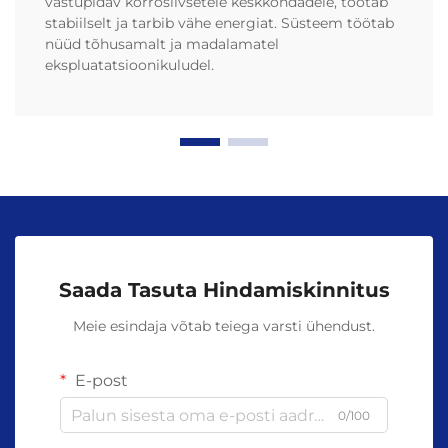
vastupidav korrosiivsetele keskkondadele, töötab
stabiilselt ja tarbib vähe energiat. Süsteem töötab
nüüd tõhusamalt ja madalamatel
ekspluatatsioonikuludel.
Saada Tasuta Hindamiskinnitus
Meie esindaja võtab teiega varsti ühendust.
E-post
0/100