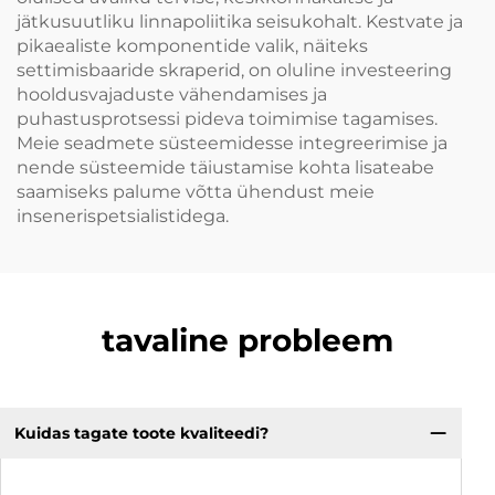
jätkusuutliku linnapoliitika seisukohalt. Kestvate ja
pikaealiste komponentide valik, näiteks
settimisbaaride skraperid, on oluline investeering
hooldusvajaduste vähendamises ja
puhastusprotsessi pideva toimimise tagamises.
Meie seadmete süsteemidesse integreerimise ja
nende süsteemide täiustamise kohta lisateabe
saamiseks palume võtta ühendust meie
insenerispetsialistidega.
tavaline probleem
Kuidas tagate toote kvaliteedi?