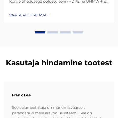
Kõrge tihedusega polüetüleeni (HDPE) ja UHMW-PE
(ultrakõrge molekulmassiga polüetüleen) roll
vastupidavuses. Tänapäeva plastskraperid kestavad
VAATA ROHKAEMALT
palju kauem tänu materjalidele nagu HDPE (kõrge
tihedusega polüetüleen) ja UHMW-PE (ultrakõrge
molekulmassiga polüetüleen)...
Kasutaja hindamine tootest
Frank Lee
See sulameetritaja on märkimisväärselt
parandanud meie äravoolusüsteemi. See on