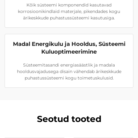
Kõik süsteemi komponendid kasutavad
korrosioonikindlaid materjale, pikendades kogu
ärikeskkude puhastussüsteemi kasutusiga.
Madal Energikulu ja Hooldus, Süsteemi
Kuluoptimeerimine
Süsteemitasandi energiasäästlik ja madala
hooldusvajadusega disain vähendab ärikeskkude
puhastussüsteemi kogu toimetuskulusid.
Seotud tooted