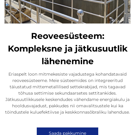
Reoveesüsteem:
Kompleksne ja jätkusuutlik
lähenemine
Eriaspelt loon mitmekesiste vajadustega kohandatavaid
reoveesüsteeme. Meie süsteemides on integreeritud
täiustatud mittemetallilised settekrabijad, mis tagavad
tõhusa settimise sekundaarsetes settitankides.
Jätkusuutlikkusele keskendudes vähendame energiakulu ja
hooldusvajadust, pakkudes nii omavalitsustele kui ka
töindustele kuluefektiivse ja keskkonnasõbraliku lahenduse.
Saada pakkumine