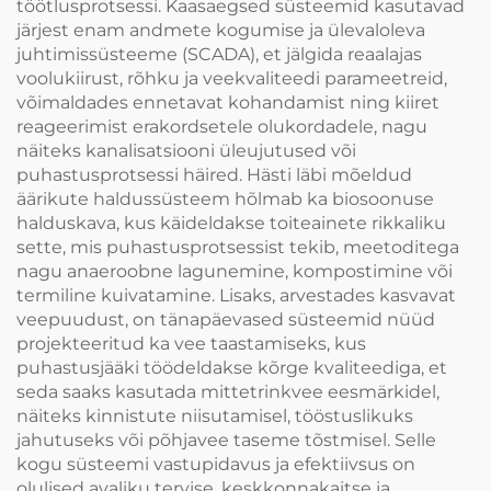
töötlusprotsessi. Kaasaegsed süsteemid kasutavad
järjest enam andmete kogumise ja ülevaloleva
juhtimissüsteeme (SCADA), et jälgida reaalajas
voolukiirust, rõhku ja veekvaliteedi parameetreid,
võimaldades ennetavat kohandamist ning kiiret
reageerimist erakordsetele olukordadele, nagu
näiteks kanalisatsiooni üleujutused või
puhastusprotsessi häired. Hästi läbi mõeldud
äärikute haldussüsteem hõlmab ka biosoonuse
halduskava, kus käideldakse toiteainete rikkaliku
sette, mis puhastusprotsessist tekib, meetoditega
nagu anaeroobne lagunemine, kompostimine või
termiline kuivatamine. Lisaks, arvestades kasvavat
veepuudust, on tänapäevased süsteemid nüüd
projekteeritud ka vee taastamiseks, kus
puhastusjääki töödeldakse kõrge kvaliteediga, et
seda saaks kasutada mittetrinkvee eesmärkidel,
näiteks kinnistute niisutamisel, tööstuslikuks
jahutuseks või põhjavee taseme tõstmisel. Selle
kogu süsteemi vastupidavus ja efektiivsus on
olulised avaliku tervise, keskkonnakaitse ja