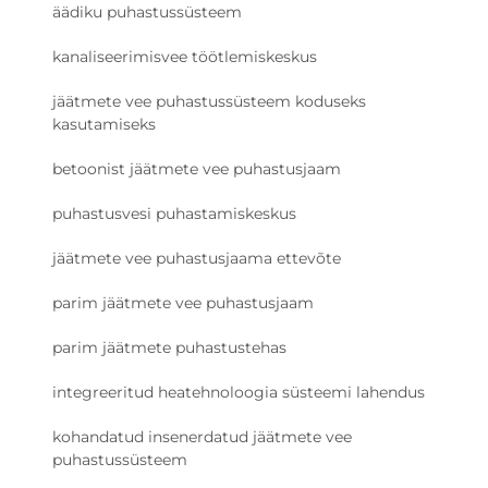
äädiku puhastussüsteem
kanaliseerimisvee töötlemiskeskus
jäätmete vee puhastussüsteem koduseks
kasutamiseks
betoonist jäätmete vee puhastusjaam
puhastusvesi puhastamiskeskus
jäätmete vee puhastusjaama ettevõte
parim jäätmete vee puhastusjaam
parim jäätmete puhastustehas
integreeritud heatehnoloogia süsteemi lahendus
kohandatud insenerdatud jäätmete vee
puhastussüsteem