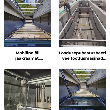
Mobiilne öli
Loodusepuhastusbeetid
jääkraamat,
vee töötlusmasinad
sedimentraamat või
muutkettvõrk
seadumraamat, mis
kasutatakse
lähtevetete
töötluslaosluses