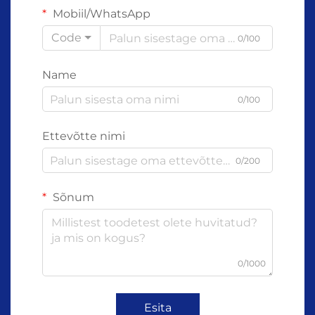
Mobiil/WhatsApp
Code
0/100
Name
0/100
Ettevõtte nimi
0/200
Sõnum
0/1000
Esita