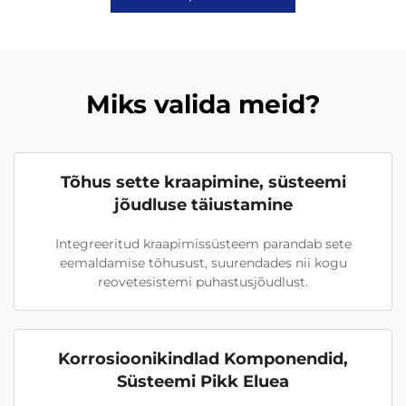
Miks valida meid?
Tõhus sette kraapimine, süsteemi
jõudluse täiustamine
Integreeritud kraapimissüsteem parandab sete
eemaldamise tõhusust, suurendades nii kogu
reovetesistemi puhastusjõudlust.
Korrosioonikindlad Komponendid,
Süsteemi Pikk Eluea