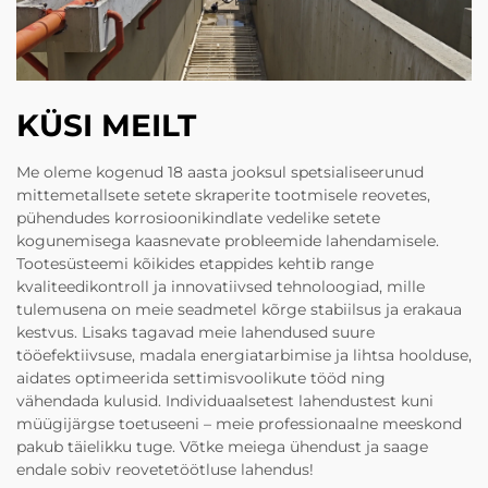
KÜSI MEILT
Me oleme kogenud 18 aasta jooksul spetsialiseerunud
mittemetallsete setete skraperite tootmisele reovetes,
pühendudes korrosioonikindlate vedelike setete
kogunemisega kaasnevate probleemide lahendamisele.
Tootesüsteemi kõikides etappides kehtib range
kvaliteedikontroll ja innovatiivsed tehnoloogiad, mille
tulemusena on meie seadmetel kõrge stabiilsus ja erakaua
kestvus. Lisaks tagavad meie lahendused suure
tööefektiivsuse, madala energiatarbimise ja lihtsa hoolduse,
aidates optimeerida settimisvoolikute tööd ning
vähendada kulusid. Individuaalsetest lahendustest kuni
müügijärgse toetuseeni – meie professionaalne meeskond
pakub täielikku tuge. Võtke meiega ühendust ja saage
endale sobiv reovetetöötluse lahendus!