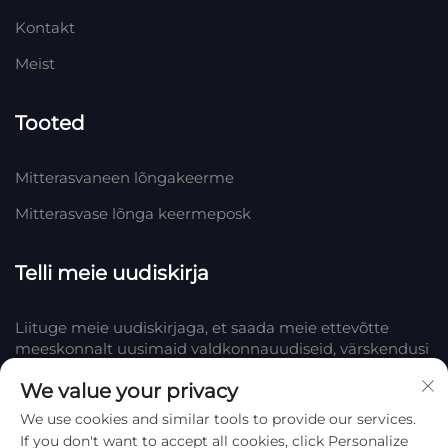
Kontakt
Meist
Tooted
Mitterasvaneen lõngakeerme
Mitterasvase lõnga keermeposk
Telli meie uudiskirja
Liituge meie uudiskirjaga, et saada meie ettevõtte
meeskonnalt uusimaid valdkonnauudiseid, värskendusi
ja teadmisi.
We value your privacy
We use cookies and similar tools to provide our services.
Telli
If you don't want to accept all cookies, click Personalize