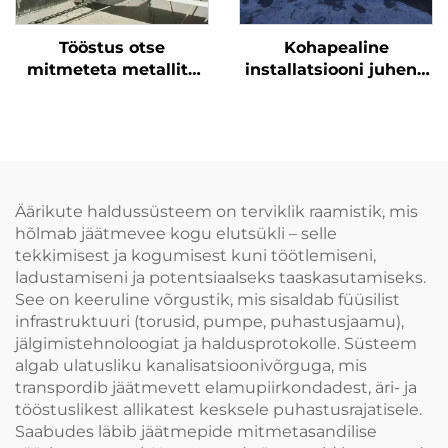
Tööstus otse
Kohapealine
mitmeteta metallita
installatsiooni juhend
kettamurdunud vesi
sedimentatsioonitanki
tehas kettamurdunud
eripuhastaja jaoks
Äärikute haldussüsteem on terviklik raamistik, mis
hõlmab jäätmevee kogu elutsükli – selle
tekkimisest ja kogumisest kuni töötlemiseni,
ladustamiseni ja potentsiaalseks taaskasutamiseks.
See on keeruline võrgustik, mis sisaldab füüsilist
infrastruktuuri (torusid, pumpe, puhastusjaamu),
jälgimistehnoloogiat ja haldusprotokolle. Süsteem
algab ulatusliku kanalisatsioonivõrguga, mis
transpordib jäätmevett elamupiirkondadest, äri- ja
tööstuslikest allikatest kesksele puhastusrajatisele.
Saabudes läbib jäätmepide mitmetasandilise