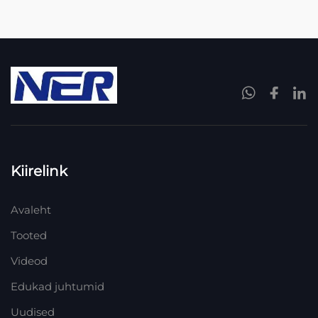
Kiirelink
Avaleht
Tooted
Videod
Edukad juhtumid
Uudised