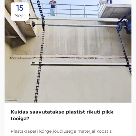
15
Sep
Kuidas saavutatakse plastist rikuti pikk
tööiga?
Plastskraperi kõrge jõudlusega materjalikoostis.