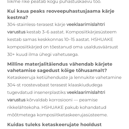
liikme rike peatab kogu puhastuskaevu töö.
Kui kaua peaks reoveepuhastusjaama kärje
kestma?
304-stainless-terasest kärje
veeklaarimislahtri
varustus
kestab 3–6 aastat. Komposiitkärjesüsteem
kestab samas keskkonnas 10–15 aastat. HSHUAKE
komposiitkärjed on tõestanud oma usaldusväärsust
30+ kuud ilma ühegi vahetusega.
Milline materjalitäiendus vähendab kärjete
vahetamise sagedust kõige tõhusamalt?
Ketaskeeruja ketiühenduste ja lennukite vahetamine
304-st roostevabast terasest klaaskiududega
tugevdatud insenerplastiks
veeklaarimislahtri
varustus
kõrvaldab korrosiooni — peamise
rikkelähtekoha. HSHUAKE pakub kohandatud
mõõtmetega komposiitketaskeerujasüsteeme.
Kuidas tuleks ketaskeerujate hooldust