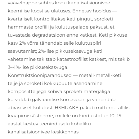
väävelhappe suhtes kogu kanalisatsioonivee
keemilise koostise ulatuses. Ennetav hooldus —
kvartaliselt kontrollitakse keti pingut, sproketi
hammaste profiili ja kulutuspalade paksust, et
tuvastada degradatsioon enne katkest. Keti pikkuse
kasv 2% võrra tähendab selle kulutuspiiri
saavutamist; 2%-lise pikkusekasvuga keti
vahetamine takistab katastroofilist katkest, mis tekib
3–4%-lise pikkusekasvuga.
Konstruktsiooniparandused — metall-metall-keti
telje ja sproketi kokkupuute asendamine
komposiitteljega sobiva sproketi materjaliga
kõrvaldab galvaanilise korrosiooni ja vähendab
abrasiivset kulutust. HSHUAKE pakub mittemetallilisi
kraapimissüsteeme, millele on kindlustatud 10–15
aastat kestev teeninduselu kohaliku
kanalisatsioonivee keskkonnas.