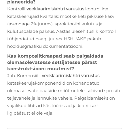
planeerida?
Kontrolli
veeklaarimislahtri varustus
kontrollige
ketaskeerujaid kvartalis: mõõtke keti pikkuse kasv
(asendage 2% juures), sprokitoothi kulutus ja
kulutuspalade paksus. Aastas ülesehituslik kontroll
tühjendatud paagi juures. HSHUAKE pakub
hooldusgraafiku dokumentatsiooni.
Kas komposiitkraapad saab paigaldada
olemasolevatesse settijatesse pärast
konstruktsiooni muutmist?
Jah. Komposiit-
veeklaarimislahtri varustus
ketaskeerujakomponendid on kohandatud
olemasolevate paakide mõõtmetele, sobivad sprokite
teljevahele ja lennukite vahele. Paigaldamiseks on
vajalikud lihtsad käsitööriistad ja kranilisest
ligipääsust ei ole vaja.