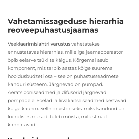
Vahetamissageduse hierarhia
reoveepuhastusjaamas
Veeklaarimislahtri varustus
vahetatakse
ennustatavas hierarhias, mille iga jaamaoperaator
õpib eelarve tsüklite käigus. Kõrgemal asub
komponent, mis tarbib aastas kõige suurema
hooldusbudžeti osa – see on puhastusseadmete
kanduri süsteem. Järgnevad on pumpad.
Aeratsiooniseadmed ja difusorid järgnevad
pompadele. Sõelad ja liivakaitse seadmed kestavad
kõige kauem. Selle mõistmiseks, miks kandurid on
loendis esimesed, tuleb mõista, millest nad
kannatavad.