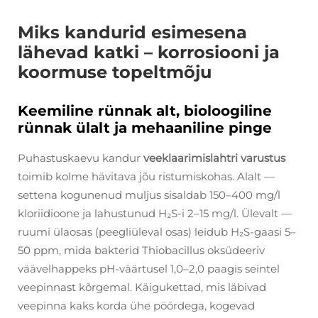
Miks kandurid esimesena
lähevad katki – korrosiooni ja
koormuse topeltmõju
Keemiline rünnak alt, bioloogiline
rünnak ülalt ja mehaaniline pinge
Puhastuskaevu kandur
veeklaarimislahtri varustus
toimib kolme hävitava jõu ristumiskohas. Alalt —
settena kogunenud muljus sisaldab 150–400 mg/l
kloriidioone ja lahustunud H₂S-i 2–15 mg/l. Ülevalt —
ruumi ülaosas (peegliüleval osas) leidub H₂S-gaasi 5–
50 ppm, mida bakterid Thiobacillus oksüdeeriv
väävelhappeks pH-väärtusel 1,0–2,0 paagis seintel
veepinnast kõrgemal. Käigukettad, mis läbivad
veepinna kaks korda ühe pöördega, kogevad