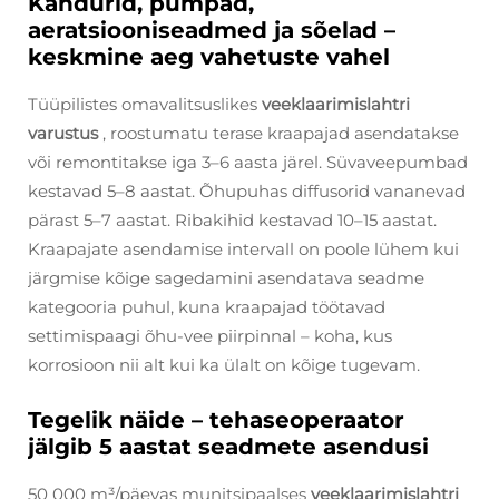
Kandurid, pumpad,
aeratsiooniseadmed ja sõelad –
keskmine aeg vahetuste vahel
Tüüpilistes omavalitsuslikes
veeklaarimislahtri
varustus
, roostumatu terase kraapajad asendatakse
või remontitakse iga 3–6 aasta järel. Süvaveepumbad
kestavad 5–8 aastat. Õhupuhas diffusorid vananevad
pärast 5–7 aastat. Ribakihid kestavad 10–15 aastat.
Kraapajate asendamise intervall on poole lühem kui
järgmise kõige sagedamini asendatava seadme
kategooria puhul, kuna kraapajad töötavad
settimispaagi õhu-vee piirpinnal – koha, kus
korrosioon nii alt kui ka ülalt on kõige tugevam.
Tegelik näide – tehaseoperaator
jälgib 5 aastat seadmete asendusi
50 000 m³/päevas munitsipaalses
veeklaarimislahtri