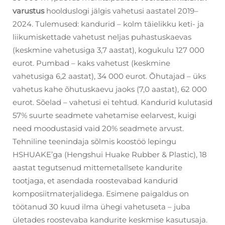
varustus
hoolduslogi jälgis vahetusi aastatel 2019–
2024. Tulemused: kandurid – kolm täielikku keti- ja
liikumiskettade vahetust neljas puhastuskaevas
(keskmine vahetusiga 3,7 aastat), kogukulu 127 000
eurot. Pumbad – kaks vahetust (keskmine
vahetusiga 6,2 aastat), 34 000 eurot. Õhutajad – üks
vahetus kahe õhutuskaevu jaoks (7,0 aastat), 62 000
eurot. Sõelad – vahetusi ei tehtud. Kandurid kulutasid
57% suurte seadmete vahetamise eelarvest, kuigi
need moodustasid vaid 20% seadmete arvust.
Tehniline teenindaja sõlmis koostöö lepingu
HSHUAKE’ga (Hengshui Huake Rubber & Plastic), 18
aastat tegutsenud mittemetallsete kandurite
tootjaga, et asendada roostevabad kandurid
komposiitmaterjalidega. Esimene paigaldus on
töötanud 30 kuud ilma ühegi vahetuseta – juba
ületades roostevaba kandurite keskmise kasutusaja.