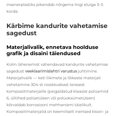
insenerplastiks pikendab nõrgema lingi eluiga 3–5
korda.
Kärbime kandurite vahetamise
sagedust
Materjalivalik, ennetava hoolduse
grafik ja disaini täiendused
Kolm lähenemist vähendavad kandurite vahetamise
sagedust
veeklaarimislahtri varustus
juhtimine.
Materjalivalik — keti liikmete ja lõikeste materjali
vahetamine 304-st roostevabast terasest
komposiitmaterjalile (paigaldatud klaasist polüamiid
6, ülitihed polüetüleen või polüoksümetüleen)
kõrvaldab korrosiooni mehhanismi täielikult.
Komposiitmaterjalid on keemiliselt inertsed kloori- ja