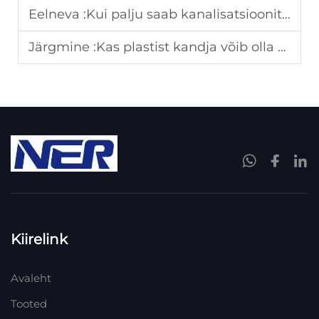
Eelneva :
Kui palju saab kanalisatsioonitöötlemistehas säästa, kui vahetada roostevabast terasest komposiitsetesse kraapajakomponentidesse?
Järgmine :
Kas plastist kandja võib olla sama vastupidav kui metall kõrges soolsuses kanalisatsioonitöötlemiskeskkonnas?
Kiirelink
Avaleht
Tooted