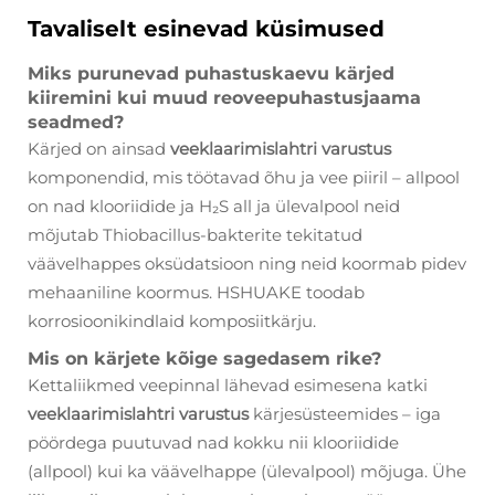
Tavaliselt esinevad küsimused
Miks purunevad puhastuskaevu kärjed
kiiremini kui muud reoveepuhastusjaama
seadmed?
Kärjed on ainsad
veeklaarimislahtri varustus
komponendid, mis töötavad õhu ja vee piiril – allpool
on nad klooriidide ja H₂S all ja ülevalpool neid
mõjutab Thio­bacillus-bakterite tekitatud
väävelhappes oksüdatsioon ning neid koormab pidev
mehaaniline koormus. HSHUAKE toodab
korrosioonikindlaid komposiitkärju.
Mis on kärjete kõige sagedasem rike?
Kettaliikmed veepinnal lähevad esimesena katki
veeklaarimislahtri varustus
kärjesüsteemides – iga
pöördega puutuvad nad kokku nii klooriidide
(allpool) kui ka väävelhappe (ülevalpool) mõjuga. Ühe