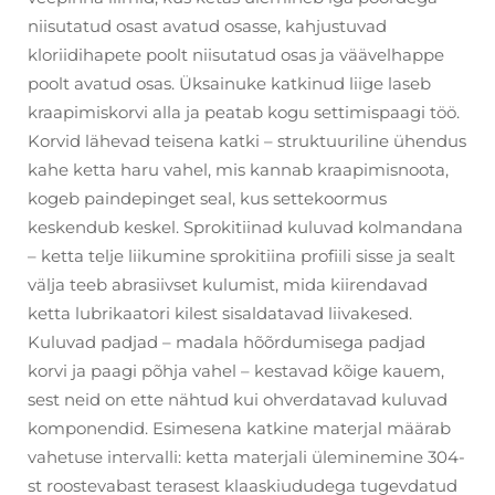
niisutatud osast avatud osasse, kahjustuvad
kloriidihapete poolt niisutatud osas ja väävelhappe
poolt avatud osas. Üksainuke katkinud liige laseb
kraapimiskorvi alla ja peatab kogu settimispaagi töö.
Korvid lähevad teisena katki – struktuuriline ühendus
kahe ketta haru vahel, mis kannab kraapimisnoota,
kogeb paindepinget seal, kus settekoormus
keskendub keskel. Sprokitiinad kuluvad kolmandana
– ketta telje liikumine sprokitiina profiili sisse ja sealt
välja teeb abrasiivset kulumist, mida kiirendavad
ketta lubrikaatori kilest sisaldatavad liivakesed.
Kuluvad padjad – madala hõõrdumisega padjad
korvi ja paagi põhja vahel – kestavad kõige kauem,
sest neid on ette nähtud kui ohverdatavad kuluvad
komponendid. Esimesena katkine materjal määrab
vahetuse intervalli: ketta materjali üleminemine 304-
st roostevabast terasest klaaskiududega tugevdatud