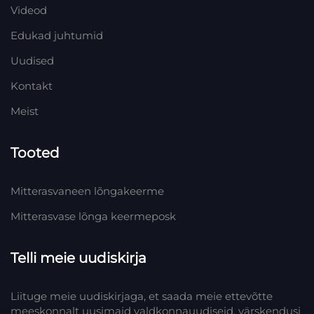
Videod
Edukad juhtumid
Uudised
Kontakt
Meist
Tooted
Mitterasvaneen lõngakeerme
Mitterasvase lõnga keermeposk
Telli meie uudiskirja
Liituge meie uudiskirjaga, et saada meie ettevõtte
meeskonnalt uusimaid valdkonnauudiseid, värskendusi