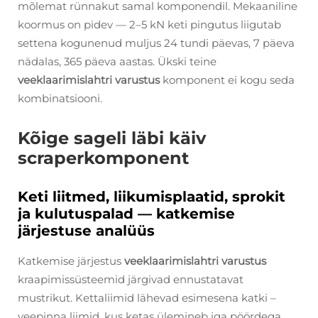
mõlemat rünnakut samal komponendil. Mekaaniline
koormus on pidev — 2–5 kN keti pingutus liigutab
settena kogunenud muljus 24 tundi päevas, 7 päeva
nädalas, 365 päeva aastas. Ükski teine
veeklaarimislahtri varustus
komponent ei kogu seda
kombinatsiooni.
Kõige sageli läbi käiv
scraperkomponent
Keti liitmed, liikumisplaatid, sprokit
ja kulutuspalad — katkemise
järjestuse analüüs
Katkemise järjestus
veeklaarimislahtri varustus
kraapimissüsteemid järgivad ennustatavat
mustrikut. Kettaliimid lähevad esimesena katki –
veepinna liimid, kus ketas ülemineb iga pöördega