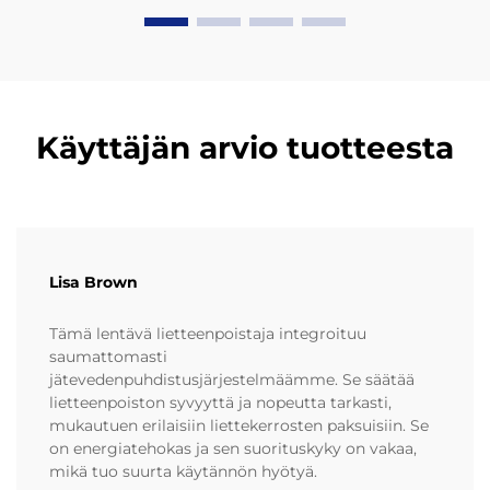
korkean molekyyliketjun polyeteeni)...
Käyttäjän arvio tuotteesta
Lisa Brown
Tämä lentävä lietteenpoistaja integroituu
saumattomasti
jätevedenpuhdistusjärjestelmäämme. Se säätää
lietteenpoiston syvyyttä ja nopeutta tarkasti,
mukautuen erilaisiin liettekerrosten paksuisiin. Se
on energiatehokas ja sen suorituskyky on vakaa,
mikä tuo suurta käytännön hyötyä.