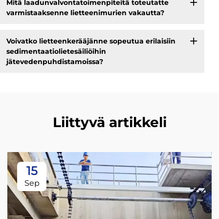
Mitä laadunvalvontatoimenpiteitä toteutatte
varmistaaksenne lietteenimurien vakautta?
Voivatko lietteenkerääjänne sopeutua erilaisiin
sedimentaatiolietesäiliöihin
jätevedenpuhdistamoissa?
Liittyvä artikkeli
15
Sep