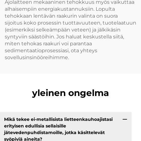
Ajolaitteen mekaaninen tehokkuus myös vaikuttaa
alhaisempiin energiakustannuksiin. Lopulta
tehokkaan lentävän raakurin valinta on suora
sijoitus koko prosessin tuottavuuteen, tuotelaatuun
(esimerkiksi selkeämpään veteen) ja jälkikäsin
syntyviin säästöihin. Jos haluat keskustella siitä,
miten tehokas raakuri voi parantaa
sedimentaatioprosessiasi, ota yhteys
sovellusinsinööreihimme.
yleinen ongelma
Mikä tekee ei-metallisista lietteenkauhoajistasi
erityisen edullisia sellaisille
jätevedenpuhdistamoille, jotka käsittelevät
syöpiviä aineita?