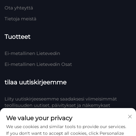
Ota yhteyttä
Tietoja meistä
Tuotteet
Ei-metallinen Lietevedin
Ei-metallinen Lietevedin Osat
tilaa uutiskirjeemme
Liity uutiskirjeeseemme saadaksesi viimeisimmät
teollisuuden uutiset, päivitykset ja näkemykset
tiimistämme Yrityksessä.
We value your privacy
We use cookies and similar tools to provide our services.
Tilaa
If you don't want to accept all cookies, click Personalize