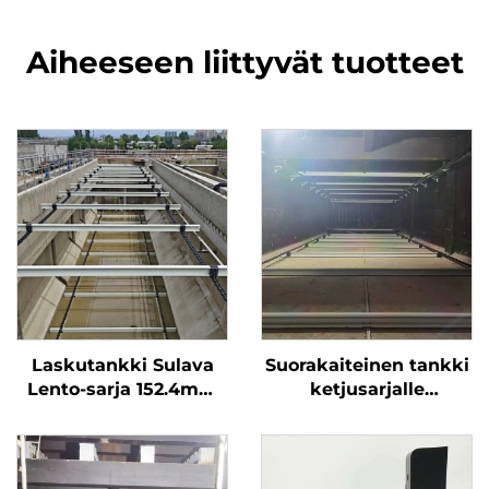
Aiheeseen liittyvät tuotteet
Laskutankki Sulava
Suorakaiteinen tankki
Lento-sarja 152.4mm
ketjusarjalle
Ei-metallinen Ketju-
liukkuvuuden
sarja
käsittelemiseksi, ei-
metallinen ketjusarja
liukkuvuuden