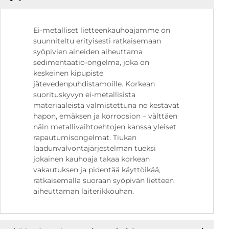
Ei-metalliset lietteenkauhoajamme on
suunniteltu erityisesti ratkaisemaan
syöpivien aineiden aiheuttama
sedimentaatio-ongelma, joka on
keskeinen kipupiste
jätevedenpuhdistamoille. Korkean
suorituskyvyn ei-metallisista
materiaaleista valmistettuna ne kestävät
hapon, emäksen ja korroosion – välttäen
näin metallivaihtoehtojen kanssa yleiset
rapautumisongelmat. Tiukan
laadunvalvontajärjestelmän tueksi
jokainen kauhoaja takaa korkean
vakautuksen ja pidentää käyttöikää,
ratkaisemalla suoraan syöpivän lietteen
aiheuttaman laiterikkouhan.