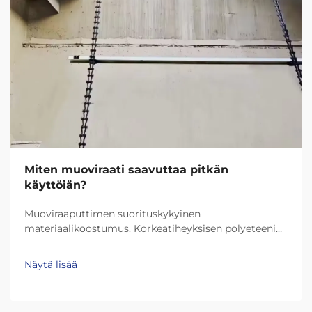
Miten muoviraati saavuttaa pitkän
käyttöiän?
Muoviraaputtimen suorituskykyinen
materiaalikoostumus. Korkeatiheyksisen polyeteenin
(HDPE) ja erittäin korkean molekyylikansuuden
polyeteenin (UHMW-PE) rooli kestävyydessä.
Näytä lisää
Nykypäivän muoviraaputtimet kestävät paljon
pidempään kiitos materiaaleihin kuten HDPE
(korkeatiheyksinen polyeteeni) ja UHMW-PE (erittäin