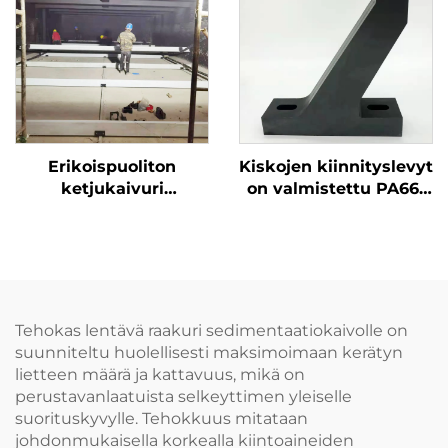
käsittelemiseksi
Erikoispuoliton
Kiskojen kiinnityslevyt
ketjukaivuri
on valmistettu PA66-
viemärilaitoksille
muovista ja ne ovat
lamaa ja hylkeen
korroosionkestäviä
kaivuun
Tehokas lentävä raakuri sedimentaatiokaivolle on
suunniteltu huolellisesti maksimoimaan kerätyn
lietteen määrä ja kattavuus, mikä on
perustavanlaatuista selkeyttimen yleiselle
suorituskyvylle. Tehokkuus mitataan
johdonmukaisella korkealla kiintoaineiden