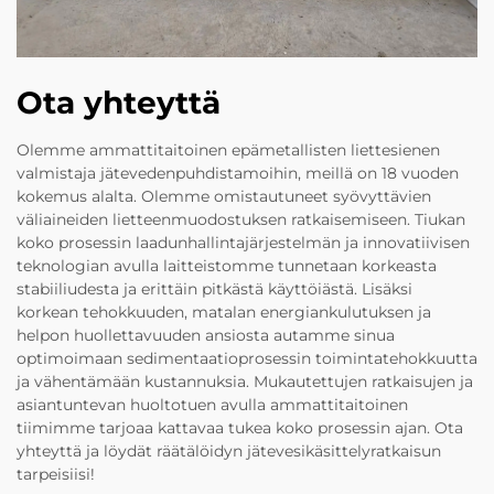
Ota yhteyttä
Olemme ammattitaitoinen epämetallisten liettesienen
valmistaja jätevedenpuhdistamoihin, meillä on 18 vuoden
kokemus alalta. Olemme omistautuneet syövyttävien
väliaineiden lietteenmuodostuksen ratkaisemiseen. Tiukan
koko prosessin laadunhallintajärjestelmän ja innovatiivisen
teknologian avulla laitteistomme tunnetaan korkeasta
stabiiliudesta ja erittäin pitkästä käyttöiästä. Lisäksi
korkean tehokkuuden, matalan energiankulutuksen ja
helpon huollettavuuden ansiosta autamme sinua
optimoimaan sedimentaatioprosessin toimintatehokkuutta
ja vähentämään kustannuksia. Mukautettujen ratkaisujen ja
asiantuntevan huoltotuen avulla ammattitaitoinen
tiimimme tarjoaa kattavaa tukea koko prosessin ajan. Ota
yhteyttä ja löydät räätälöidyn jätevesikäsittelyratkaisun
tarpeisiisi!