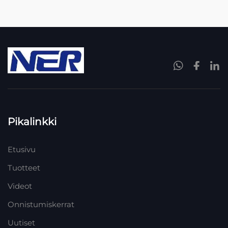
Pikalinkki
Etusivu
Tuotteet
Videot
Onnistumiskerrat
Uutiset