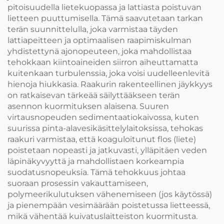
pitoisuudella lietekuopassa ja lattiasta poistuvan
lietteen puuttumisella. Tämä saavutetaan tarkan
terän suunnittelulla, joka varmistaa täyden
lattiapeitteen ja optimaalisen raapimiskulman
yhdistettynä ajonopeuteen, joka mahdollistaa
tehokkaan kiintoaineiden siirron aiheuttamatta
kuitenkaan turbulenssia, joka voisi uudelleenlevitä
hienoja hiukkasia. Raakurin rakenteellinen jäykkyys
on ratkaisevan tärkeää säilyttääkseen terän
asennon kuormituksen alaisena. Suuren
virtausnopeuden sedimentaatiokaivossa, kuten
suurissa pinta-alavesikäsittelylaitoksissa, tehokas
raakuri varmistaa, että koaguloitunut flos (liete)
poistetaan nopeasti ja jatkuvasti, ylläpitäen veden
läpinäkyvyyttä ja mahdollistaen korkeampia
suodatusnopeuksia. Tämä tehokkuus johtaa
suoraan prosessin vakauttamiseen,
polymeerikulutuksen vähenemiseen (jos käytössä)
ja pienempään vesimäärään poistetussa lietteessä,
mikä vähentää kuivatuslaitteiston kuormitusta.