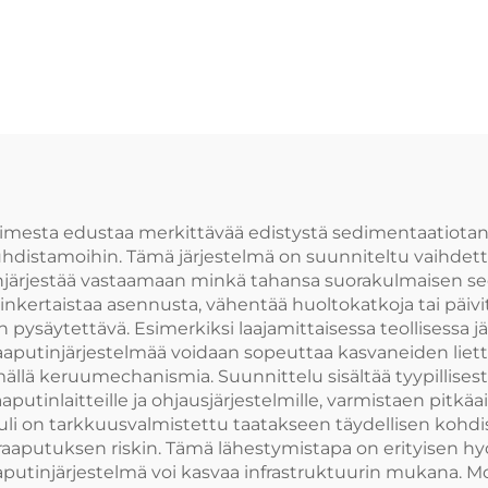
a rautahiekkaa
siilasärkyävälle 
varten
tankille NH78 k
imesta edustaa merkittävää edistystä sedimentaatiotankk
istamoihin. Tämä järjestelmä on suunniteltu vaihdettavi
enjärjestää vastaamaan minkä tahansa suorakulmaisen sed
inkertaistaa asennusta, vähentää huoltokatkoja tai päiv
n pysäytettävä. Esimerkiksi laajamittaisessa teollisessa
aaputinjärjestelmää voidaan sopeuttaa kasvaneiden liett
mällä keruumechanismia. Suunnittelu sisältää tyypillise
aputinlaitteille ja ohjausjärjestelmille, varmistaen pitk
uuli on tarkkuusvalmistettu taatakseen täydellisen kohd
aputuksen riskin. Tämä lähestymistapa on erityisen hyödyll
ka raaputinjärjestelmä voi kasvaa infrastruktuurin mukana.