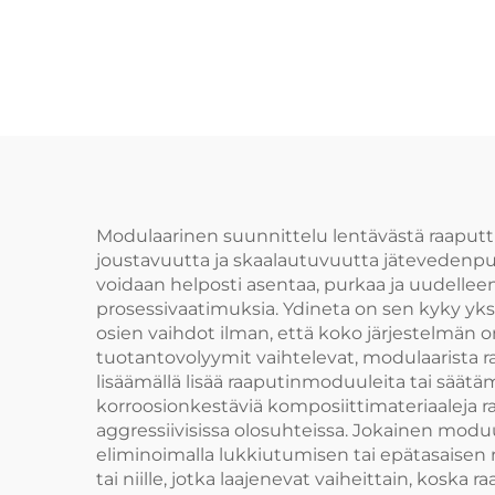
on helppo asentaa ja
j
seilla on pitkä
käyttöelämä
Modulaarinen suunnittelu lentävästä raaputt
joustavuutta ja skaalautuvuutta jätevedenpuhd
voidaan helposti asentaa, purkaa ja uudelle
prosessivaatimuksia. Ydineta on sen kyky yks
osien vaihdot ilman, että koko järjestelmän o
tuotantovolyymit vaihtelevat, modulaarista r
lisäämällä lisää raaputinmoduuleita tai säätä
korroosionkestäviä komposiittimateriaaleja ra
aggressiivisissa olosuhteissa. Jokainen mod
eliminoimalla lukkiutumisen tai epätasaisen ra
tai niille, jotka laajenevat vaiheittain, kos