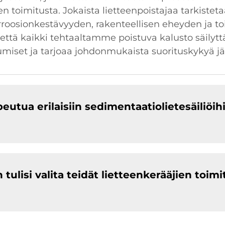
 toimitusta. Jokaista lietteenpoistajaa tarkistetaa
oosionkestävyyden, rakenteellisen eheyden ja t
 että kaikki tehtaaltamme poistuva kalusto säilyt
ttumiset ja tarjoaa johdonmukaista suorituskykyä 
eutua erilaisiin sedimentaatiolietesäiliöih
ulisi valita teidät lietteenkerääjien toim