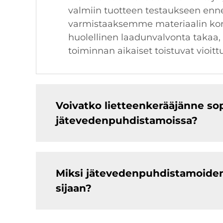
valmiin tuotteen testaukseen ennen
varmistaaksemme materiaalin korr
huolellinen laadunvalvonta takaa,
toiminnan aikaiset toistuvat vioi
Voivatko lietteenkerääjänne sop
jätevedenpuhdistamoissa?
Miksi jätevedenpuhdistamoiden t
sijaan?