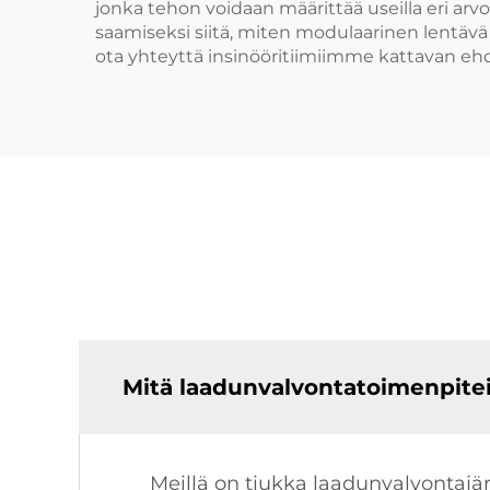
jonka tehon voidaan määrittää useilla eri arvo
saamiseksi siitä, miten modulaarinen lentävä r
ota yhteyttä insinööritiimiimme kattavan eh
Mitä laadunvalvontatoimenpitei
Meillä on tiukka laadunvalvontajä