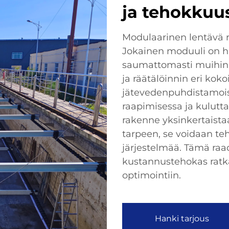
ja tehokkuu
Modulaarinen lentävä 
Jokainen moduuli on huo
saumattomasti muihin
ja räätälöinnin eri kokoi
jätevedenpuhdistamoiss
raapimisessa ja kulutt
rakenne yksinkertaista
tarpeen, se voidaan t
järjestelmää. Tämä raa
kustannustehokas ratk
optimointiin.
Hanki tarjous