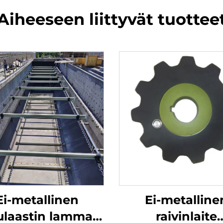
Aiheeseen liittyvät tuottee
Ei-metallinen
Ei-metalline
ulaastin lamman
raivinlaite