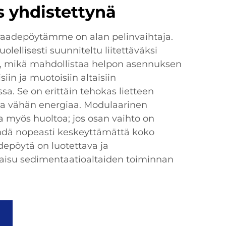
s yhdistettynä
raadepöytämme on alan pelinvaihtaja.
lellisesti suunniteltu liitettäväksi
, mikä mahdollistaa helpon asennuksen
siin ja muotoisiin altaisiin
a. Se on erittäin tehokas lietteen
aa vähän energiaa. Modulaarinen
a myös huoltoa; jos osan vaihto on
ehdä nopeasti keskeyttämättä koko
depöytä on luotettava ja
aisu sedimentaatioaltaiden toiminnan