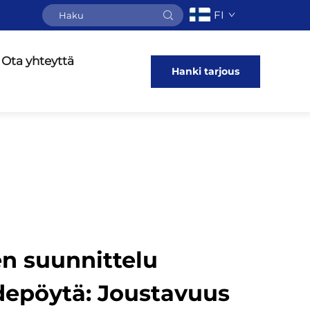
FI
Ota yhteyttä
Hanki tarjous
n suunnittelu
depöytä: Joustavuus