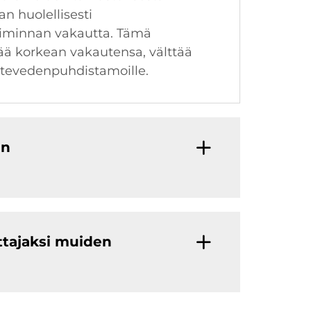
n huolellisesti
oiminnan vakautta. Tämä
tää korkean vakautensa, välttää
jätevedenpuhdistamoille.
in
ittajaksi muiden