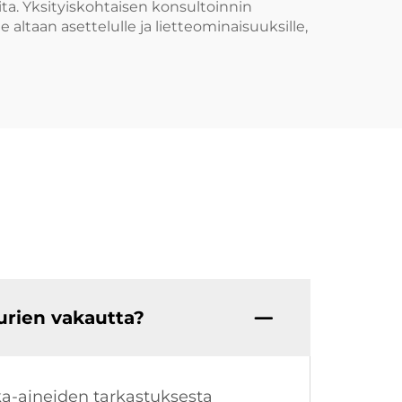
ita. Yksityiskohtaisen konsultoinnin
altaan asettelulle ja lietteominaisuuksille,
urien vakautta?
ka-aineiden tarkastuksesta