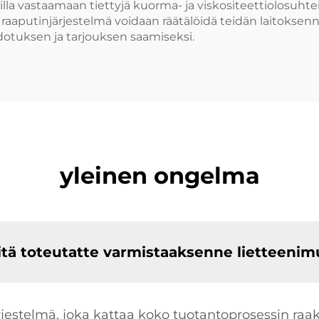
illa vastaamaan tiettyjä kuorma- ja viskositeettiolosuhte
aaputinjärjestelmä voidaan räätälöidä teidän laitoksenne 
dotuksen ja tarjouksen saamiseksi.
yleinen ongelma
tä toteutatte varmistaaksenne lietteenim
rjestelmä, joka kattaa koko tuotantoprosessin raa