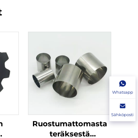
t
Whatsapp
Sähköposti
n
Ruostumattomasta
teräksestä