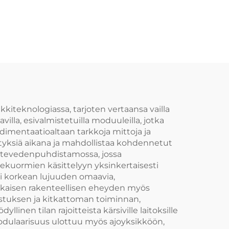
lama-
valmistettu
etju
kulumisenestovaippa
ketjuille, soveltuu
akseliketjuihin ja
vetoketjuihin,
käytetään
yhdistelmässä
iteknologiassa, tarjoten vertaansa vailla
lla, esivalmistetuilla moduuleilla, jotka
imentaatioaltaan tarkkoja mittoja ja
ityksiä aikana ja mahdollistaa kohdennetut
 jätevedenpuhdistamossa, jossa
ekuormien käsittelyyn yksinkertaisesti
sti korkean lujuuden omaavia,
äaikaisen rakenteellisen eheyden myös
istuksen ja kitkattoman toiminnan,
inen tilan rajoitteista kärsiville laitoksille
 Modulaarisuus ulottuu myös ajoyksikköön,