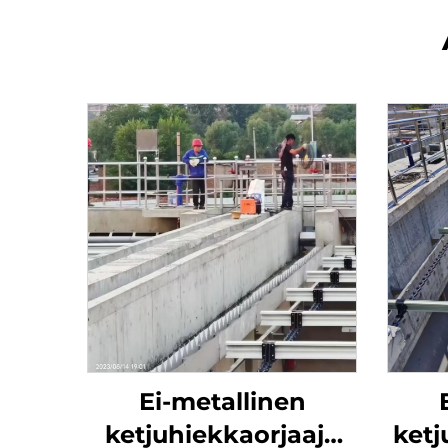
Ei-metallinen
ketjuhiekkaorjaaja
ketj