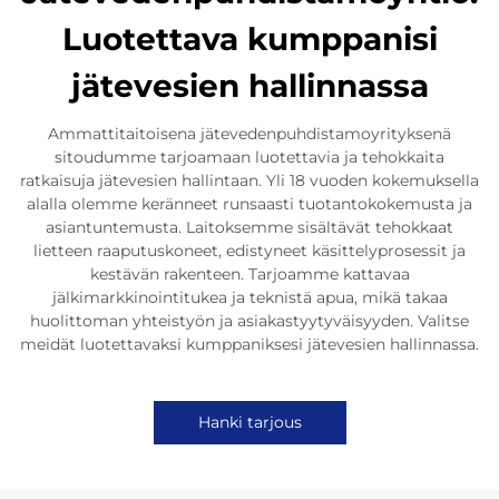
Luotettava kumppanisi
jätevesien hallinnassa
Ammattitaitoisena jätevedenpuhdistamoyrityksenä
sitoudumme tarjoamaan luotettavia ja tehokkaita
ratkaisuja jätevesien hallintaan. Yli 18 vuoden kokemuksella
alalla olemme keränneet runsaasti tuotantokokemusta ja
asiantuntemusta. Laitoksemme sisältävät tehokkaat
lietteen raaputuskoneet, edistyneet käsittelyprosessit ja
kestävän rakenteen. Tarjoamme kattavaa
jälkimarkkinointitukea ja teknistä apua, mikä takaa
huolittoman yhteistyön ja asiakastyytyväisyyden. Valitse
meidät luotettavaksi kumppaniksesi jätevesien hallinnassa.
Hanki tarjous