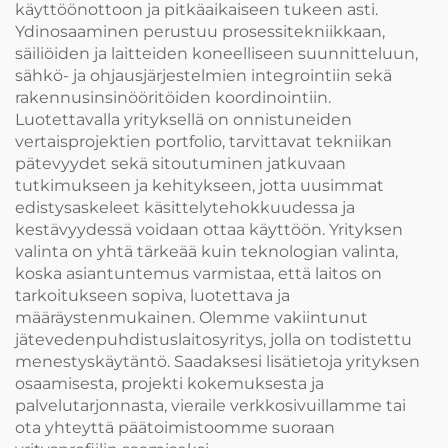
käyttöönottoon ja pitkäaikaiseen tukeen asti.
Ydinosaaminen perustuu prosessitekniikkaan,
säiliöiden ja laitteiden koneelliseen suunnitteluun,
sähkö- ja ohjausjärjestelmien integrointiin sekä
rakennusinsinööritöiden koordinointiin.
Luotettavalla yrityksellä on onnistuneiden
vertaisprojektien portfolio, tarvittavat tekniikan
pätevyydet sekä sitoutuminen jatkuvaan
tutkimukseen ja kehitykseen, jotta uusimmat
edistysaskeleet käsittelytehokkuudessa ja
kestävyydessä voidaan ottaa käyttöön. Yrityksen
valinta on yhtä tärkeää kuin teknologian valinta,
koska asiantuntemus varmistaa, että laitos on
tarkoitukseen sopiva, luotettava ja
määräystenmukainen. Olemme vakiintunut
jätevedenpuhdistuslaitosyritys, jolla on todistettu
menestyskäytäntö. Saadaksesi lisätietoja yrityksen
osaamisesta, projekti kokemuksesta ja
palvelutarjonnasta, vieraile verkkosivuillamme tai
ota yhteyttä päätoimistoomme suoraan