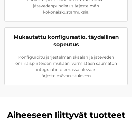
jätevedenpuhdistusjärjestelmän
kokonaiskustannuksia.
Mukautettu konfiguraatio, täydellinen
sopeutus
Konfiguroitu järjestelmän skaalan ja jäteveden
ominaispiirteiden mukaan, varmistaen saumaton
integraatio olemassa olevaan
järjestelmävarustukseen.
Aiheeseen liittyvät tuotteet