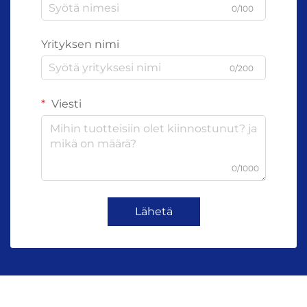
0/100
Yrityksen nimi
0/200
Viesti
0/1000
Lähetä