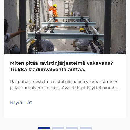
Miten pitää ravistinjärjestelmä vakavana?
Tiukka laadunvalvonta auttaa.
Raaputusjärjestelmien stabiilisuuden ymmärtäminen
ja laadunvalvonnan rooli. Avaintekijät käyttöhäiriöihin
raaputusjärjestelmissä. Useimmat
raaputusjärjestelmät kohtaavat ongelmia, kuten
Näytä lisää
epätasainen materiaalin kertyminen pinnalle, ketjut
menevät virheasentoon ja laakeri...