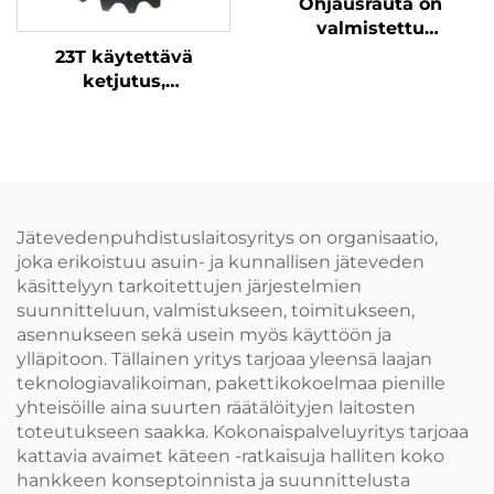
Ohjausrauta on
valmistettu
lasikuituvahvisteisesta
23T käytettävä
muovista, joka on
ketjutus,
korroosionkestävää ja
halkaisukappaleen
kevyempää
kulumisvastoinen,
helppo asentaa, valura
PA6 on parempi
kulumisvastus
Jätevedenpuhdistuslaitosyritys on organisaatio,
joka erikoistuu asuin- ja kunnallisen jäteveden
käsittelyyn tarkoitettujen järjestelmien
suunnitteluun, valmistukseen, toimitukseen,
asennukseen sekä usein myös käyttöön ja
ylläpitoon. Tällainen yritys tarjoaa yleensä laajan
teknologiavalikoiman, pakettikokoelmaa pienille
yhteisöille aina suurten räätälöityjen laitosten
toteutukseen saakka. Kokonaispalveluyritys tarjoaa
kattavia avaimet käteen -ratkaisuja halliten koko
hankkeen konseptoinnista ja suunnittelusta