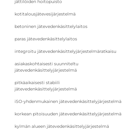
jättilöiden hoitopuisto
kotitalousjätevesijärjestelmä
betoninen jätevedenkäsittelylaitos
paras jätevedenkäsittelylaitos
integroitu jätevedenkäsittelyjärjestelmäratkaisu
asiakaskohtaisesti suunniteltu
jätevedenkäsittelyjärjestelmä
pitkäaikaisesti stabiili
jätevedenkäsittelyjärjestelmä
iSO-yhdenmukainen jätevedenkäsittelyjärjestelmä
korkean pitoisuuden jätevedenkäsittelyjärjestelmä
kylmän alueen jätevedenkäsittelyjärjestelmä