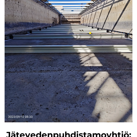
Jätevedenpuhdistamoyhtiö: