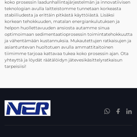
koko prosessin laadunhallintajärjestelmän ja innovatiivisen
teknologian avulla laitteistomme tunnetaan korkeasta
stabiiliudesta ja erittäin pitkästä käyttöiästä. Lisäksi
korkean tehokkuuden, matalan energiankulutuksen ja
helpon huollettavuuden ansiosta autamme sinua
optimoimaan sedimentaatioprosessin toimintatehokkuutta
ja vähentämään kustannuksia. Mukautettujen ratkaisujen ja
asiantuntevan huoltotuen avulla ammattitaitoinen
tiimimme tarjoaa kattavaa tukea koko prosessin ajan. Ota
yhteyttä ja löydät räätälöidyn jätevesikäsittelyratkaisun
tarpeisiisi!