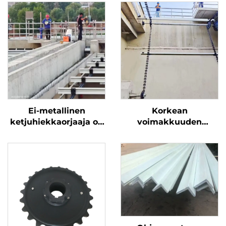
Ei-metallinen
Korkean
ketjuhiekkaorjaaja on
voimakkuuden
helppo asentaa ja
lasihiilikuituunoplastine
seilla on pitkä
keraaja
käyttöelämä
virtavesikäsittely
keraaja