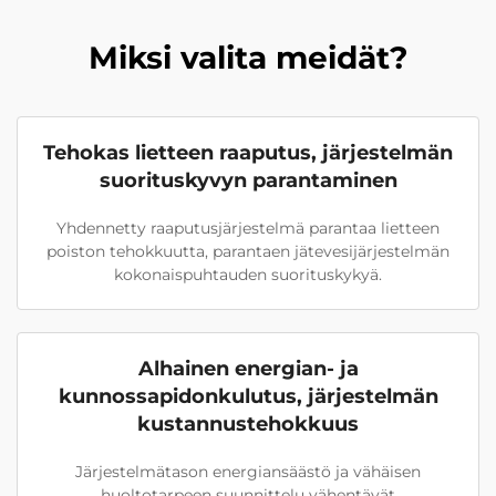
Miksi valita meidät?
Tehokas lietteen raaputus, järjestelmän
suorituskyvyn parantaminen
Yhdennetty raaputusjärjestelmä parantaa lietteen
poiston tehokkuutta, parantaen jätevesijärjestelmän
kokonaispuhtauden suorituskykyä.
Alhainen energian- ja
kunnossapidonkulutus, järjestelmän
kustannustehokkuus
Järjestelmätason energiansäästö ja vähäisen
huoltotarpeen suunnittelu vähentävät