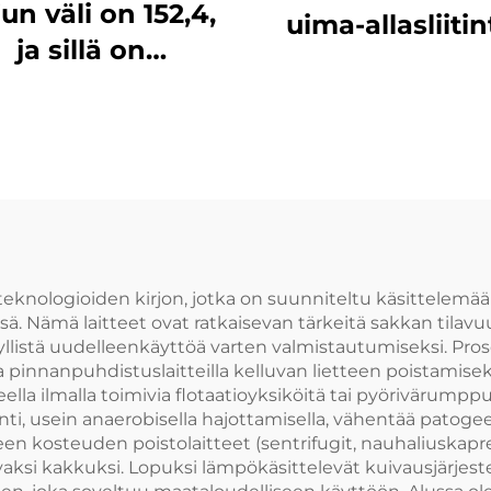
un väli on 152,4,
uima-allasliiti
ja sillä on
kaivin Liitint
erinomainen
kaivin ensisijai
misvastus. Tuote
sedimentaatiota
ostuu kolmesta
ta, se on helppo
sentaa ja sen
olujuus on yli 3
tonnia
 teknologioiden kirjon, jotka on suunniteltu käsittelemää
sä. Nämä laitteet ovat ratkaisevan tärkeitä sakkan tila
ödyllistä uudelleenkäyttöä varten valmistautumiseksi. Pros
 pinnanpuhdistuslaitteilla kelluvan lietteen poistamiseks
eella ilmalla toimivia flotaatioyksiköitä tai pyörivärump
lointi, usein anaerobisella hajottamisella, vähentää patog
een kosteuden poistolaitteet (sentrifugit, nauhaliuskapre
ksi kakkuksi. Lopuksi lämpökäsittelevät kuivausjärjestel