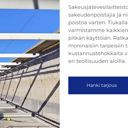
Sakeusjätevesilaitteiston
sakeudenpoistajia ja ni
poistoa varten. Tiukall
varmistamme kaikkien 
pitkän käyttöiän. Rat
moninaisiin tarpeisiin t
kustannustehokkaita v
eri teollisuuden aloilla.
Hanki tarjous