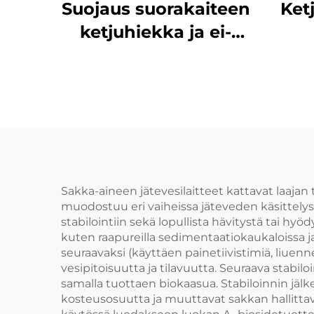
Suojaus suorakaiteen
Ketj
ketjuhiekka ja ei-
metallinen ketjun
ratas NH78 varjojen
kulu
käyttöön tankkeissa
ko
suojaus
osas
a
murt
Sakka-aineen jätevesilaitteet kattavat laajan
muodostuu eri vaiheissa jäteveden käsittelys
stabilointiin sekä lopullista hävitystä tai hy
kuten raapureilla sedimentaatiokaukaloissa ja
seuraavaksi (käyttäen painetiivistimiä, liuenn
vesipitoisuutta ja tilavuutta. Seuraava stabi
samalla tuottaen biokaasua. Stabiloinnin jälk
kosteusosuutta ja muuttavat sakkan hallittava