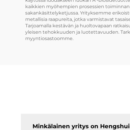
käytössä luodakseen luokan A -biosidetuottee
kaikkien myöhempien prosessien toiminnan. 
sakankäsittelyketjussa. Yrityksemme erikois
metallisia raapureita, jotka varmistavat tasais
Tarjoamalla kestävän ja huoltovapaan ratka
yleisen tehokkuuden ja luotettavuuden. Tar
myyntiosastoomme.
Minkälainen yritys on Hengshui 