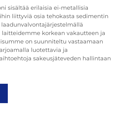
i sisältää erilaisia ei-metallisia
ihin liittyviä osia tehokasta sedimentin
a laadunvalvontajärjestelmällä
laitteidemme korkean vakautteen ja
kaisumme on suunniteltu vastaamaan
arjoamalla luotettavia ja
aihtoehtoja sakeusjäteveden hallintaan