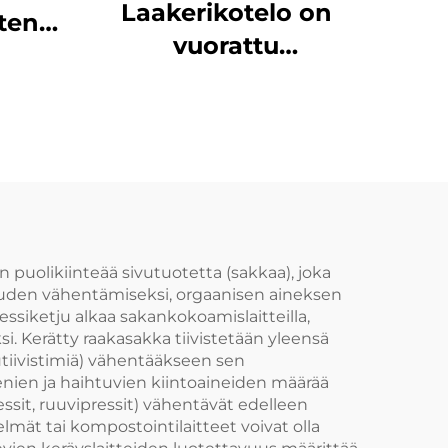
Laakerikotelo on
nten
vuorattu
en
korkeamolekyylisellä
selle
materiaalilla, jolla on
lolle
hyvä
kulumiskestävyys.
Lubrikaatiota ei
tarvita. Ainoastaan
sisävuoraus täytyy
n puolikiinteää sivutuotetta (sakkaa), joka
vuuden vähentämiseksi, orgaanisen aineksen
vaihtaa, mikä
essiketju alkaa sakankokoamislaitteilla,
säästää
i. Kerätty raakasakka tiivistetään yleensä
putiivistimiä) vähentääkseen sen
kustannuksia
eenien ja haihtuvien kiintoaineiden määrää
ssit, ruuvipressit) vähentävät edelleen
mät tai kompostointilaitteet voivat olla