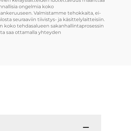
vien keräyslaitteiden luotettavuus määrittää
nallisia ongelmia koko
akankeruuseen. Valmistamme tehokkaita, ei-
 seuraaviin tiivistys- ja käsittelylaitteisiin.
an koko tehdasalueen sakanhallintaprosessin
ta saa ottamalla yhteyden