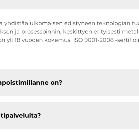
oka yhdistää ulkomaisen edistyneen teknologian tu
sen ja prosessoinnin, keskittyen erityisesti metall
on yli 18 vuoden kokemus, ISO 9001-2008 -sertifioint
enpoistimillanne on?
tipalveluita?