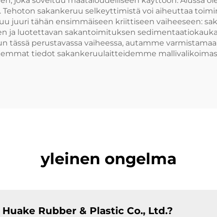
n, joka soveltuu maataloudelliseen käyttöön. Alussa ole
Tehoton sakankeruu selkeyttimistä voi aiheuttaa toimin
tuu juuri tähän ensimmäiseen kriittiseen vaiheeseen: s
en ja luotettavan sakantoimituksen sedimentaatiokaukalosta
isun tässä perustavassa vaiheessa, autamme varmistama
kemmat tiedot sakankeruulaitteidemme mallivalikoimas
yleinen ongelma
Huake Rubber & Plastic Co., Ltd.?