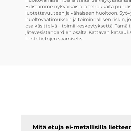
huoltovähäisempiä laitteita. Selkeytysaltai
Edistämme nykyaikaisia ja tehokkaita puhdi
luotettavuuteen ja vähäiseen huoltoon. Syöv
huoltovaatimuksen ja toiminnallisen riskin, 
osa käsittelyä – toimii keskeytyksettä. Täm
jätevesistandardien osalta. Kattavan katsau
tuotetietojen saamiseksi.
Mitä etuja ei-metallisilla liette