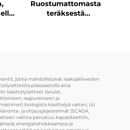
,
Ruostumattomasta
ella,
teräksestä
valmistettu
la,
kulumisenestovaippa
vällä
ketjuille, soveltuu
78 mm
akseliketjuihin ja
vetoketjuihin,
käytetään
yhdistelmässä
entit, jotka mahdollistavat raakajäteveden
lylaitteista pääosastolla aina
in käsittelylaitteet (seulat,
laitteineen, raapureineen ja
astimet) biologista käsittelyä varten; (4)
Valvonta- ja ohjausjärjestelmät (SCADA,
laitteen valinta perustuu kapasiteettiin,
äämpiä, energiatehokkaampia ja