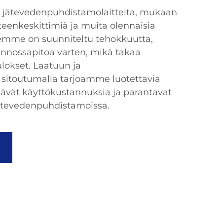
a jätevedenpuhdistamolaitteita, mukaan
etteenkeskittimiä ja muita olennaisia
emme on suunniteltu tehokkuutta,
unnossapitoa varten, mikä takaa
ulokset. Laatuun ja
 sitoutumalla tarjoamme luotettavia
ntävät käyttökustannuksia ja parantavat
jätevedenpuhdistamoissa.