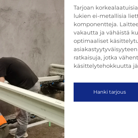
Tarjoan korkealaatuisi
lukien ei-metallisia li
komponentteja. Laitte
vakautta ja vähäistä k
optimaaliset käsittelyt
asiakastyytyväisyyteen
ratkaisuja, jotka vähe
käsittelytehokkuutta 
Hanki tarjous