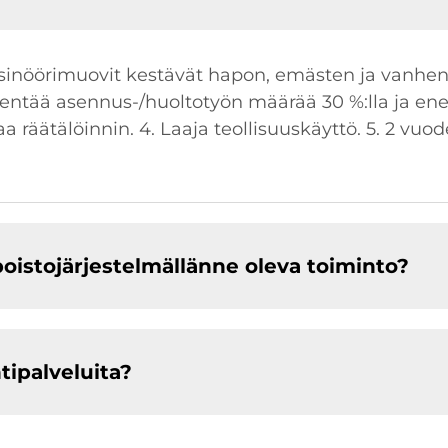
nsinöörimuovit kestävät hapon, emästen ja vanhen
hentää asennus-/huoltotyön määrää 30 %:lla ja ener
räätälöinnin. 4. Laaja teollisuuskäyttö. 5. 2 vuo
poistojärjestelmällänne oleva toiminto?
tipalveluita?