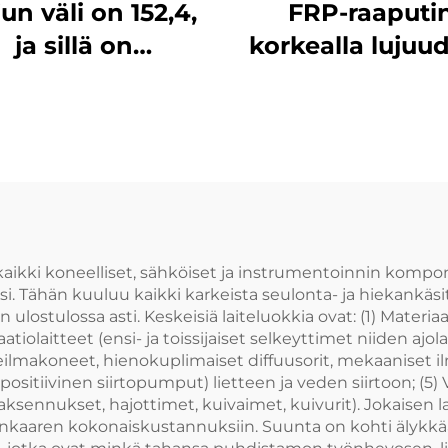
un väli on 152,4,
FRP-raaputin
ja sillä on
korkealla lujuud
erinomainen
hyvällä
misvastus. Tuote
taivutusmuodol
ostuu kolmesta
korroosionkestä
ta, se on helppo
ja leveyksillä 1
sentaa ja sen
ja 138 mm
olujuus on yli 3
tonnia
ikki koneelliset, sähköiset ja instrumentoinnin kompon
Tähän kuuluu kaikki karkeista seulonta- ja hiekankäsitte
ulostulossa asti. Keskeisiä laiteluokkia ovat: (1) Materiaal
atiolaitteet (ensi- ja toissijaiset selkeyttimet niiden ajo
eilmakoneet, hienokuplimaiset diffuusorit, mekaaniset ilm
sitiivinen siirtopumput) lietteen ja veden siirtoon; (5) 
 (paksennukset, hajottimet, kuivaimet, kuivurit). Jokaisen 
inkaaren kokonaiskustannuksiin. Suunta on kohti älykk