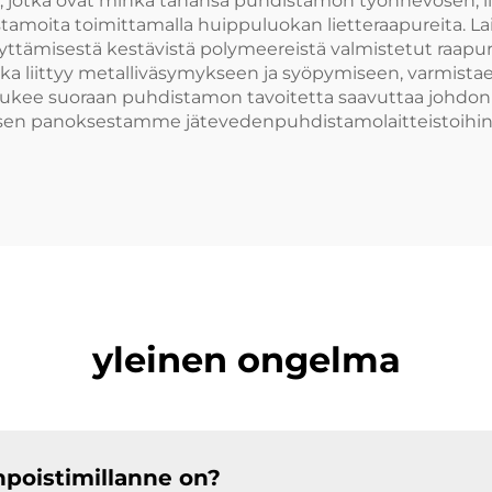
ssa, jotka ovat minkä tahansa puhdistamon työnhevosen, 
stamoita toimittamalla huippuluokan lietteraapureita. 
yttämisestä kestävistä polymeereistä valmistetut raap
joka liittyy metalliväsymykseen ja syöpymiseen, varmista
ä tukee suoraan puhdistamon tavoitetta saavuttaa johdon
ksen panoksestamme jätevedenpuhdistamolaitteistoihin, 
yleinen ongelma
enpoistimillanne on?