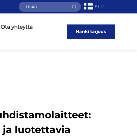
FI
Ota yhteyttä
Hanki tarjous
hdistamolaitteet:
ja luotettavia