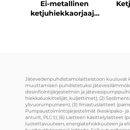
Ei-metallinen
Ketj
ketjuhiekkaorjaaja
on helppo asentaa ja
seilla on pitkä
kulu
käyttöelämä
ko
osas
a
murt
Jätevedenpuhdistamolaitteistoon kuuluvat ka
muuttamisen puhdistetuksi jätevesilämmöksi. 
desinfiointijärjestelmiin ja jätevesipumppuihin 
hiekkaluokittelijät, kuljettimet); (2) Sedimenta
ylivuorumpuineen); (3) Ilmastuslaitteet (pain
Pumpaustoimintojärjestelmät (keskipako- ja po
anturit, PLC:t); (6) Lietteen käsittelylaitteet
luotettavuuteen, energiatehokkuuteen ja el