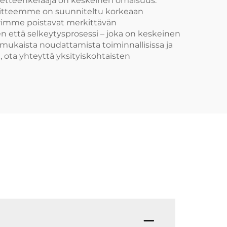
lietteenkerääjä on keskeinen omaisuus.
Laitteemme on suunniteltu korkeaan
urimme poistavat merkittävän
en että selkeytysprosessi – joka on keskeinen
mukaista noudattamista toiminnallisissa ja
ota yhteyttä yksityiskohtaisten