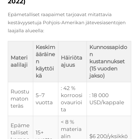
2022)
Epämetalliset raapaimet tarjoavat mitattavia
kestävyysetuja Pohjois-Amerikan jätevesiasentojen
laajalla alueella:
Keskim
Kunnossapido
ääräine
n
Materi
Häiriöta
n
kustannukset
aalilaji
ajuus
käyttöi
(15 vuoden
kä
jakso)
: 42 %
Ruostu
5–7
korroosi
: 18 000
maton
vuotta
ovaurioi
USD/kappale
teräs
ta
< 8 %
Epäme
materia
talliset
15+
alin
$6 200/yksikkö