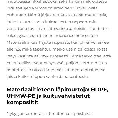
muuttuessa rikkihappoksi sekä kaiken mikrobisesti
indusoitujen korroosion ilmiöiden vuoksi, joista
puhutaan. Nämä järjestelmät sisältävät metalliosia,
jotka kulumat noin kolme kertaa nopeammin
verrattuna tavallisiin jätevesiolosuhteisiin. Kun betoni
tulee kyseeseen, tilanne huononee entisestään.
Materiaali alkaa hajota nopeasti, kun pH-arvo laskee
alle 4,5, mikä tapahtuu melko usein paikoissa, joissa
vetyrikastinta esiintyy runsaasti. Tämä tarkoittaa, että
rakenteelliset vauriot syntyvät paljon aiemmin kuin
odotettaisiin niissä tärkeissä sedimentointialueissa,
joissa kaikki riippuu vankasta rakenteesta.
Materiaalitieteen läpimurtoja: HDPE,
UHMW-PE ja kuituvahvistetut
komposiitit
Nykyajan ei-metalliset materiaalit poistavat