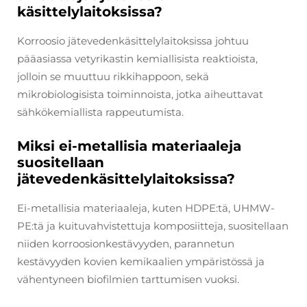
käsittelylaitoksissa?
Korroosio jätevedenkäsittelylaitoksissa johtuu
pääasiassa vetyrikastin kemiallisista reaktioista,
jolloin se muuttuu rikkihappoon, sekä
mikrobiologisista toiminnoista, jotka aiheuttavat
sähkökemiallista rappeutumista.
Miksi ei-metallisia materiaaleja
suositellaan
jätevedenkäsittelylaitoksissa?
Ei-metallisia materiaaleja, kuten HDPE:tä, UHMW-
PE:tä ja kuituvahvistettuja komposiitteja, suositellaan
niiden korroosionkestävyyden, parannetun
kestävyyden kovien kemikaalien ympäristössä ja
vähentyneen biofilmien tarttumisen vuoksi.