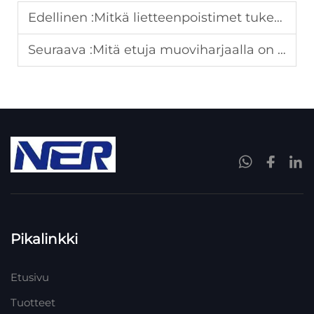
Edellinen :
Mitkä lietteenpoistimet tukevat jätevesiasemien erinäisiä suurtilaustoja?
Seuraava :
Mitä etuja muoviharjaalla on lieteen käsittelyssä?
Pikalinkki
Etusivu
Tuotteet