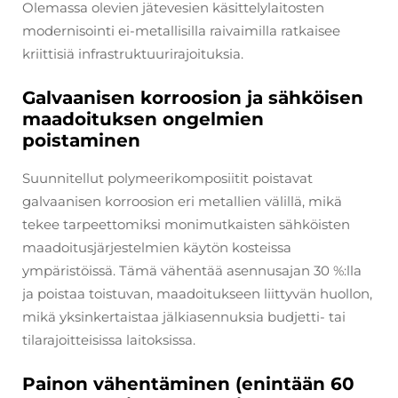
Olemassa olevien jätevesien käsittelylaitosten
modernisointi ei-metallisilla raivaimilla ratkaisee
kriittisiä infrastruktuurirajoituksia.
Galvaanisen korroosion ja sähköisen
maadoituksen ongelmien
poistaminen
Suunnitellut polymeerikomposiitit poistavat
galvaanisen korroosion eri metallien välillä, mikä
tekee tarpeettomiksi monimutkaisten sähköisten
maadoitusjärjestelmien käytön kosteissa
ympäristöissä. Tämä vähentää asennusajan 30 %:lla
ja poistaa toistuvan, maadoitukseen liittyvän huollon,
mikä yksinkertaistaa jälkiasennuksia budjetti- tai
tilarajoitteisissa laitoksissa.
Painon vähentäminen (enintään 60