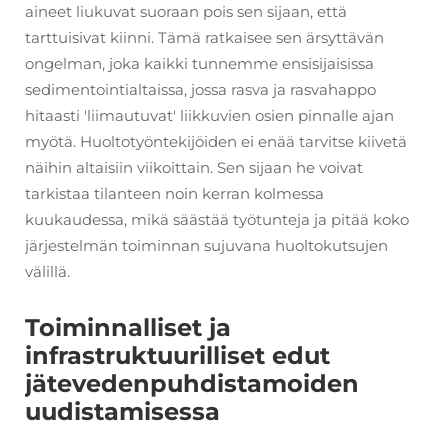
aineet liukuvat suoraan pois sen sijaan, että
tarttuisivat kiinni. Tämä ratkaisee sen ärsyttävän
ongelman, joka kaikki tunnemme ensisijaisissa
sedimentointialtaissa, jossa rasva ja rasvahappo
hitaasti 'liimautuvat' liikkuvien osien pinnalle ajan
myötä. Huoltotyöntekijöiden ei enää tarvitse kiivetä
näihin altaisiin viikoittain. Sen sijaan he voivat
tarkistaa tilanteen noin kerran kolmessa
kuukaudessa, mikä säästää työtunteja ja pitää koko
järjestelmän toiminnan sujuvana huoltokutsujen
välillä.
Toiminnalliset ja
infrastruktuurilliset edut
jätevedenpuhdistamoiden
uudistamisessa