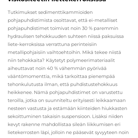
Tutkimukset sedimenttikammioiden
pohjapuhdistimista osoittavat, että ei-metalliset
pohjapuhdistimet toimivat noin 30 % paremmin
hydraulisen tehokkuuden suhteen niissä paksuissa
liete-kerroksissa verrattuna perinteisiin
metallipohjaisiin vaihtoehtoihin. Mikä tekee niistä
niin tehokkaita? Käytetyt polymeerimateriaalit
aiheuttavat noin 40 % vähemmän pyörivää
vääntömomenttia, mikä tarkoittaa pienempää
tehonkulutusta ilman, että puhdistustehokkuus
heikkenee. Nämä pohjapuhdistimet on varustettu
teroilla, jotka on suunniteltu erityisesti leikkaamaan
nesteen vastusta ja estämään kiinteiden hiukkasten
sekoittuminen takaisin suspensioon. Lisäksi niiden
kevyt rakenne mahdollistaa sileän liikkumisen eri
lietekerrosten läpi, jolloin ne pääsevät syvyyteen noin