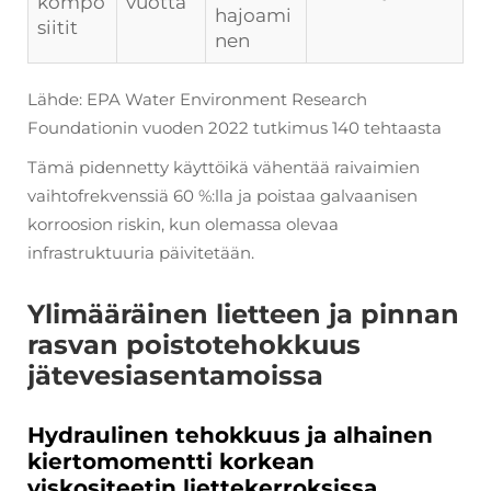
kompo
vuotta
hajoami
siitit
nen
Lähde: EPA Water Environment Research
Foundationin vuoden 2022 tutkimus 140 tehtaasta
Tämä pidennetty käyttöikä vähentää raivaimien
vaihtofrekvenssiä 60 %:lla ja poistaa galvaanisen
korroosion riskin, kun olemassa olevaa
infrastruktuuria päivitetään.
Ylimääräinen lietteen ja pinnan
rasvan poistotehokkuus
jätevesiasentamoissa
Hydraulinen tehokkuus ja alhainen
kiertomomentti korkean
viskositeetin liettekerroksissa