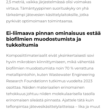
2,5 metriä, vaikka järjestelmässä olisi voimakas
virtaus. Tämäntyyppinen suorituskyky on yhä
tärkeämpi jätevesien käsittelylaitoksille, jotka
pyrkivät optimoimaan toimintaansa.
Ei-liimaava pinnan ominaisuus estää
biofilmien muodostumista ja
tukkoitumia
Komposiittimateriaalit eivät yksinkertaisesti sovi
hyvin mikrobien kiinnittymiseen, mikä vähentää
biofilmien muodostumista noin 70 % verrattuna
metallipintoihin, kuten Wastewater Engineering
Research Foundationn tutkimus vuodelta 2023
osoittaa. Näiden materiaalien erinomainen
tehokkuus johtuu niiden molekulaarisella tasolla
erinomaisen sileästä pinnasta. Ajattele tätä kuin
teflonpintaa jätevesikäsittelylaitteissa – lika ja muut