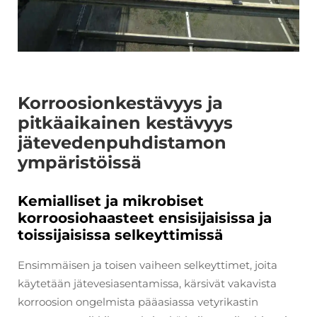
Korroosionkestävyys ja
pitkäaikainen kestävyys
jätevedenpuhdistamon
ympäristöissä
Kemialliset ja mikrobiset
korroosiohaasteet ensisijaisissa ja
toissijaisissa selkeyttimissä
Ensimmäisen ja toisen vaiheen selkeyttimet, joita
käytetään jätevesiasentamissa, kärsivät vakavista
korroosion ongelmista pääasiassa vetyrikastin