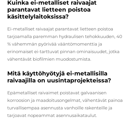
Kuinka ei-metalliset raivaajat
parantavat lietteen poistoa
käsittelylaitoksissa?
Ei-metalliset raivaajat parantavat lietteen poistoa
tarjoamalla paremman hydraulisen tehokkuuden, 40
% vähemmän pyörivää vääntömomenttia ja
erinomaiset ei-tarttuvat pinnan ominaisuudet, jotka
vähentävät biofilmien muodostumista.
Mitä käyttöhyötyjä ei-metallisilla
raivaajilla on uusintaprojekteissa?
Epämetalliset raivaimet poistavat galvaanisen
korroosion ja maadoitusongelmat, vähentävät painoa
turvallisempaa asennusta vanhoille rakenteille ja
tarjoavat nopeammat asennusaikataulut.