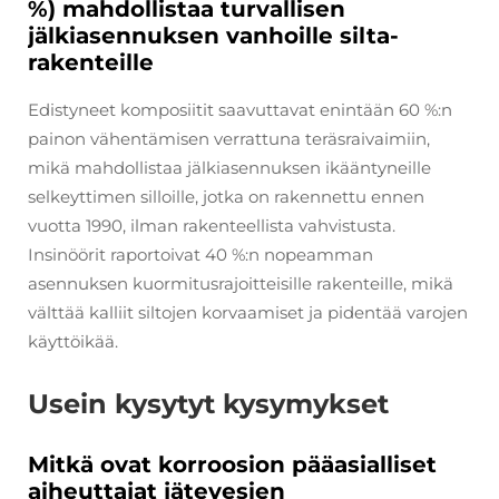
%) mahdollistaa turvallisen
jälkiasennuksen vanhoille silta-
rakenteille
Edistyneet komposiitit saavuttavat enintään 60 %:n
painon vähentämisen verrattuna teräsraivaimiin,
mikä mahdollistaa jälkiasennuksen ikääntyneille
selkeyttimen silloille, jotka on rakennettu ennen
vuotta 1990, ilman rakenteellista vahvistusta.
Insinöörit raportoivat 40 %:n nopeamman
asennuksen kuormitusrajoitteisille rakenteille, mikä
välttää kalliit siltojen korvaamiset ja pidentää varojen
käyttöikää.
Usein kysytyt kysymykset
Mitkä ovat korroosion pääasialliset
aiheuttajat jätevesien