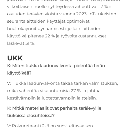
viikoittaisen huollon yhteydessä aiheuttivat 17 %:n
osuuden terävien vioista vuonna 2023. IoT-tukeisten
seurantalaitteiden käyttäjät optimoivat
huoltokäynnit dynaamisesti, jolloin laitteiden
käyttöikä pitenee 22 % ja työvoitakustannukset
laskevat 31 %.
UKK
K: Miten tiukka laadunvalvonta pidentää terän
käyttöikää?
V: Tiukka laadunvalvonta takaa tarkan valmistuksen,
mikä vähentää vikaantumisia 27 %, ja johtaa
kestävämpiin ja luotettavampiin laitteisiin.
K: Mitkä materiaalit ovat parhaita terälevyille
tiukoissa olosuhteissa?
V: Polyuretaani (PU) on suositeltavaa sen