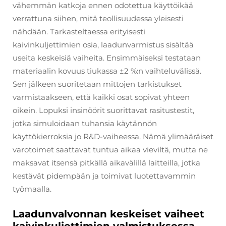
vähemmän katkoja ennen odotettua käyttöikää
verrattuna siihen, mitä teollisuudessa yleisesti
nähdään. Tarkasteltaessa erityisesti
kaivinkuljettimien osia, laadunvarmistus sisältää
useita keskeisiä vaiheita. Ensimmäiseksi testataan
materiaalin kovuus tiukassa ±2 %:n vaihteluvälissä.
Sen jälkeen suoritetaan mittojen tarkistukset
varmistaakseen, että kaikki osat sopivat yhteen
oikein. Lopuksi insinöörit suorittavat rasitustestit,
jotka simuloidaan tuhansia käytännön
käyttökierroksia jo R&D-vaiheessa. Nämä ylimääräiset
varotoimet saattavat tuntua aikaa vieviltä, mutta ne
maksavat itsensä pitkällä aikavälillä laitteilla, jotka
kestävät pidempään ja toimivat luotettavammin
työmaalla.
Laadunvalvonnan keskeiset vaiheet
kaivinkuljettimien valmistuksessa