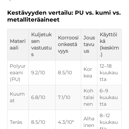
Kestävyyden vertailu: PU vs. kumi vs.
metalliteräaineet
Kuljetuk
Käyttöi
Korroosi
Jous
Materi
sen
kä
onkestä
tavu
aali
vastustu
(keskim
vyys
us
s
.)
Polyur
12–18
Kor
eaani
9.2/10
8.5/10
kuukau
kea
(PU)
tta
Koh
6–9
Kuum
6.8/10
7.1/10
talai
kuukau
at
nen
tta
8–12
Alha
Teräs
8.5/10
4.3/10*
kuukau
inen
tta