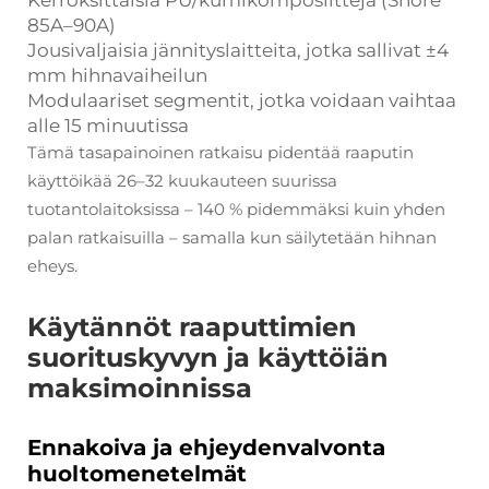
85A–90A)
Jousivaljaisia jännityslaitteita, jotka sallivat ±4
mm hihnavaiheilun
Modulaariset segmentit, jotka voidaan vaihtaa
alle 15 minuutissa
Tämä tasapainoinen ratkaisu pidentää raaputin
käyttöikää 26–32 kuukauteen suurissa
tuotantolaitoksissa – 140 % pidemmäksi kuin yhden
palan ratkaisuilla – samalla kun säilytetään hihnan
eheys.
Käytännöt raaputtimien
suorituskyvyn ja käyttöiän
maksimoinnissa
Ennakoiva ja ehjeydenvalvonta
huoltomenetelmät