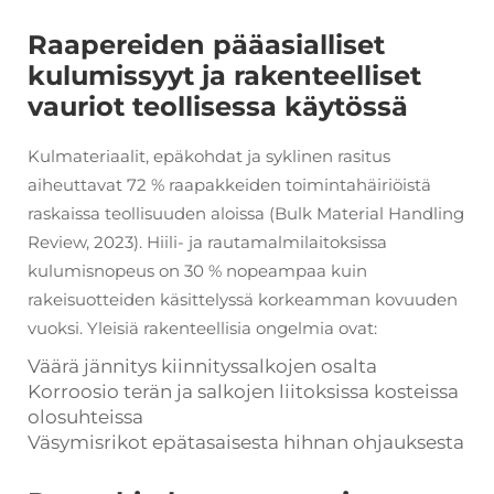
Raapereiden pääasialliset
kulumissyyt ja rakenteelliset
vauriot teollisessa käytössä
Kulmateriaalit, epäkohdat ja syklinen rasitus
aiheuttavat 72 % raapakkeiden toimintahäiriöistä
raskaissa teollisuuden aloissa (Bulk Material Handling
Review, 2023). Hiili- ja rautamalmilaitoksissa
kulumisnopeus on 30 % nopeampaa kuin
rakeisuotteiden käsittelyssä korkeamman kovuuden
vuoksi. Yleisiä rakenteellisia ongelmia ovat:
Väärä jännitys kiinnityssalkojen osalta
Korroosio terän ja salkojen liitoksissa kosteissa
olosuhteissa
Väsymisrikot epätasaisesta hihnan ohjauksesta