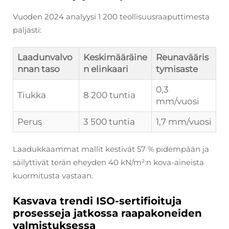
Vuoden 2024 analyysi 1 200 teollisuusraaputtimesta
paljasti:
Laadunvalvo
Keskimääräine
Reunavääris
nnan taso
n elinkaari
tymisaste
0,3
Tiukka
8 200 tuntia
mm/vuosi
Perus
3 500 tuntia
1,7 mm/vuosi
Laadukkaammat mallit kestivät 57 % pidempään ja
säilyttivät terän eheyden 40 kN/m²:n kova-aineista
kuormitusta vastaan.
Kasvava trendi ISO-sertifioituja
prosesseja jatkossa raapakoneiden
valmistuksessa