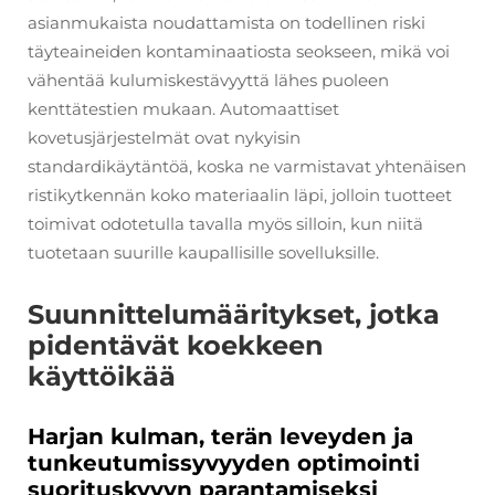
asianmukaista noudattamista on todellinen riski
täyteaineiden kontaminaatiosta seokseen, mikä voi
vähentää kulumiskestävyyttä lähes puoleen
kenttätestien mukaan. Automaattiset
kovetusjärjestelmät ovat nykyisin
standardikäytäntöä, koska ne varmistavat yhtenäisen
ristikytkennän koko materiaalin läpi, jolloin tuotteet
toimivat odotetulla tavalla myös silloin, kun niitä
tuotetaan suurille kaupallisille sovelluksille.
Suunnittelumääritykset, jotka
pidentävät koekkeen
käyttöikää
Harjan kulman, terän leveyden ja
tunkeutumissyvyyden optimointi
suorituskyvyn parantamiseksi