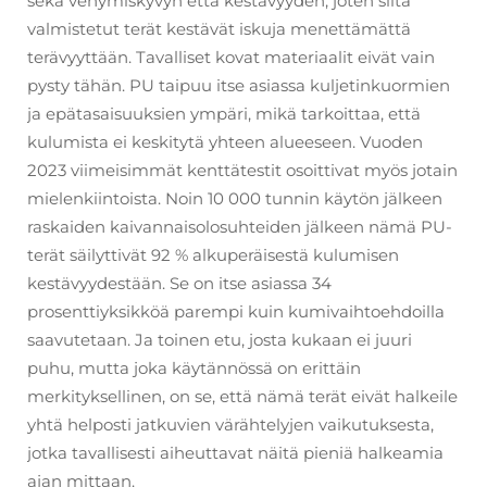
sekä venymiskyvyn että kestävyyden, joten siitä
valmistetut terät kestävät iskuja menettämättä
terävyyttään. Tavalliset kovat materiaalit eivät vain
pysty tähän. PU taipuu itse asiassa kuljetinkuormien
ja epätasaisuuksien ympäri, mikä tarkoittaa, että
kulumista ei keskitytä yhteen alueeseen. Vuoden
2023 viimeisimmät kenttätestit osoittivat myös jotain
mielenkiintoista. Noin 10 000 tunnin käytön jälkeen
raskaiden kaivannaisolosuhteiden jälkeen nämä PU-
terät säilyttivät 92 % alkuperäisestä kulumisen
kestävyydestään. Se on itse asiassa 34
prosenttiyksikköä parempi kuin kumivaihtoehdoilla
saavutetaan. Ja toinen etu, josta kukaan ei juuri
puhu, mutta joka käytännössä on erittäin
merkityksellinen, on se, että nämä terät eivät halkeile
yhtä helposti jatkuvien värähtelyjen vaikutuksesta,
jotka tavallisesti aiheuttavat näitä pieniä halkeamia
ajan mittaan.