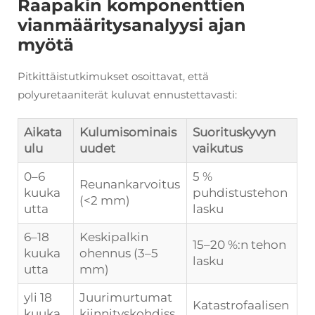
Raapakin komponenttien
vianmääritysanalyysi ajan
myötä
Pitkittäistutkimukset osoittavat, että
polyuretaaniterät kuluvat ennustettavasti:
Aikata
Kulumisominais
Suorituskyvyn
ulu
uudet
vaikutus
0–6
5 %
Reunankarvoitus
kuuka
puhdistustehon
(<2 mm)
utta
lasku
6–18
Keskipalkin
15–20 %:n tehon
kuuka
ohennus (3–5
lasku
utta
mm)
yli 18
Juurimurtumat
Katastrofaalisen
kuuka
kiinnityskohdiss