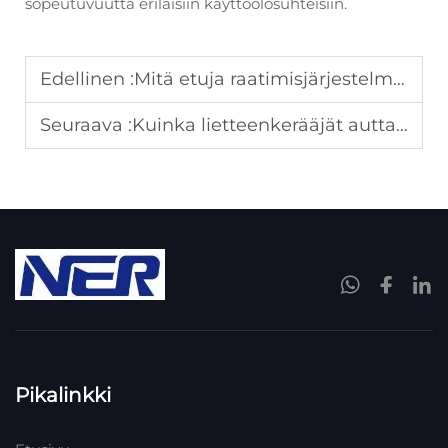
sopeutuvuutta erilaisiin käyttöolosuhteisiin.
Edellinen :
Mitä etuja raatimisjärjestelmät tuovat jäteveden käsittelyprosesseihin?
Seuraava :
Kuinka lietteenkerääjät auttavat jätevedenpuhdistamoja vähentämään käyttökustannuksia?
Pikalinkki