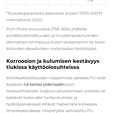
*Ruisuterpävariantit paranevat arvoon 7,9/10 (ASTM
International 2022)
PU:n Shore-kovuusalue (75A–85A) yhdistää
puhdistustehokkuuden ja muodonpalautumisen –
olennainen ominaisuus kuten rautamalmin tai soran
kaltaisten abrasiivisten materiaalien käsittelyssä.
Korroosion ja kulumisen kestävyys
tiukissa käyttöolosuhteissa
Kemikaaliteollisuuden happamissa sakeissa PU-terät
kestävät
4,6 kertaa pidempään
kuin
teräsvaihtoehdot. Suljetun solurakenteen ansiosta ne
kestävät kosteuden tunkeutumista, ja
hydrolyysivakaajat estävät hajoamista korkeassa
ilmankosteudessa. Hiilipohjalla vahvistettu PU