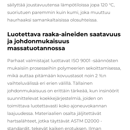
säilyttää joustavuutensa lämpötiloissa jopa 120 °C,
suoriutuen paremmin kuin kumi, joka muuttuu
haurhaaksi samankaltaisissa olosuhteissa.
Luotettava raaka-aineiden saatavuus
ja johdonmukaisuus
massatuotannossa
Parhaat valmistajat luottavat ISO 9001 -säännösten
mukaisiin prosesseihin polymeerien sekoittamisessa,
mikä auttaa pitämään kovuustasot noin 2 %:n
vaihteluvälissä eri erien välillä. Tällainen
johdonmukaisuus on erittäin tärkeää, kun insinöörit
suunnittelevat koekkejärjestelmiä, joiden on
toimittava luotettavasti koko ajoneuvokannan
laajuudessa. Materiaalien osalta jäljitettävät
hartsalähteet, jotka täyttävät ASTM D2000 -
standardit, tekevät kaiken erotuksen. Ilman