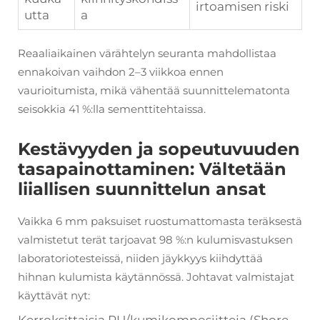
irtoamisen riski
utta
a
Reaaliaikainen värähtelyn seuranta mahdollistaa
ennakoivan vaihdon 2–3 viikkoa ennen
vaurioitumista, mikä vähentää suunnittelematonta
seisokkia 41 %:lla sementtitehtaissa.
Kestävyyden ja sopeutuvuuden
tasapainottaminen: Vältetään
liiallisen suunnittelun ansat
Vaikka 6 mm paksuiset ruostumattomasta teräksestä
valmistetut terät tarjoavat 98 %:n kulumisvastuksen
laboratoriotesteissä, niiden jäykkyys kiihdyttää
hihnan kulumista käytännössä. Johtavat valmistajat
käyttävät nyt:
Kerroksittaisia PU/kumikomposiitteja (Shore