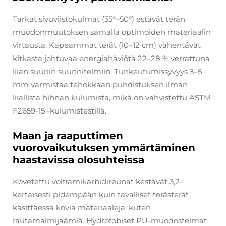
Tarkat sivuviistokulmat (35°–50°) estävät terän
muodonmuutoksen samalla optimoiden materiaalin
virtausta. Kapeammat terät (10–12 cm) vähentävät
kitkasta johtuvaa energiahäviötä 22–28 % verrattuna
liian suuriin suunnitelmiin. Tunkeutumissyvyys 3–5
mm varmistaa tehokkaan puhdistuksen ilman
liiallista hihnan kulumista, mikä on vahvistettu ASTM
F2659-15 -kulumistestillä.
Maan ja raaputtimen
vuorovaikutuksen ymmärtäminen
haastavissa olosuhteissa
Kovetettu volframikarbidireunat kestävät 3,2-
kertaisesti pidempään kuin tavalliset terästerät
käsittäessä kovia materiaaleja, kuten
rautamalmijäämiä. Hydrofobiset PU-muodostelmat