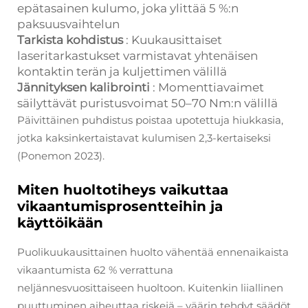
epätasainen kulumo, joka ylittää 5 %:n
paksuusvaihtelun
Tarkista kohdistus
: Kuukausittaiset
laseritarkastukset varmistavat yhtenäisen
kontaktin terän ja kuljettimen välillä
Jännityksen kalibrointi
: Momenttiavaimet
säilyttävät puristusvoimat 50–70 Nm:n välillä
Päivittäinen puhdistus poistaa upotettuja hiukkasia,
jotka kaksinkertaistavat kulumisen 2,3-kertaiseksi
(Ponemon 2023).
Miten huoltotiheys vaikuttaa
vikaantumisprosentteihin ja
käyttöikään
Puolikuukausittainen huolto vähentää ennenaikaista
vikaantumista 62 % verrattuna
neljännesvuosittaiseen huoltoon. Kuitenkin liiallinen
puuttuminen aiheuttaa riskejä – väärin tehdyt säädöt