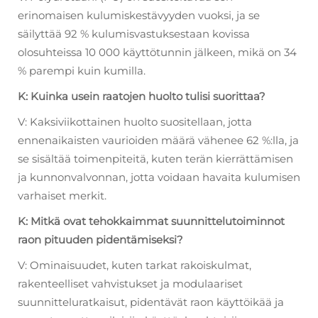
erinomaisen kulumiskestävyyden vuoksi, ja se
säilyttää 92 % kulumisvastuksestaan kovissa
olosuhteissa 10 000 käyttötunnin jälkeen, mikä on 34
% parempi kuin kumilla.
K: Kuinka usein raatojen huolto tulisi suorittaa?
V: Kaksiviikottainen huolto suositellaan, jotta
ennenaikaisten vaurioiden määrä vähenee 62 %:lla, ja
se sisältää toimenpiteitä, kuten terän kierrättämisen
ja kunnonvalvonnan, jotta voidaan havaita kulumisen
varhaiset merkit.
K: Mitkä ovat tehokkaimmat suunnittelutoiminnot
raon pituuden pidentämiseksi?
V: Ominaisuudet, kuten tarkat rakoiskulmat,
rakenteelliset vahvistukset ja modulaariset
suunnitteluratkaisut, pidentävät raon käyttöikää ja