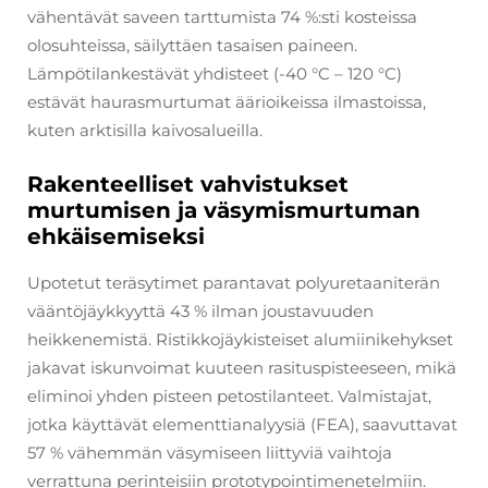
vähentävät saveen tarttumista 74 %:sti kosteissa
olosuhteissa, säilyttäen tasaisen paineen.
Lämpötilankestävät yhdisteet (-40 °C – 120 °C)
estävät haurasmurtumat äärioikeissa ilmastoissa,
kuten arktisilla kaivosalueilla.
Rakenteelliset vahvistukset
murtumisen ja väsymismurtuman
ehkäisemiseksi
Upotetut teräsytimet parantavat polyuretaaniterän
vääntöjäykkyyttä 43 % ilman joustavuuden
heikkenemistä. Ristikkojäykisteiset alumiinikehykset
jakavat iskunvoimat kuuteen rasituspisteeseen, mikä
eliminoi yhden pisteen petostilanteet. Valmistajat,
jotka käyttävät elementtianalyysiä (FEA), saavuttavat
57 % vähemmän väsymiseen liittyviä vaihtoja
verrattuna perinteisiin prototypointimenetelmiin.