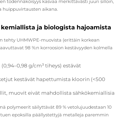
jen todennäköisyys kasvaa merkittävästi juuri silloin,
 huippuvirtausten aikana.
kemiallista ja biologista hajoamista
 on tehty UHMWPE-muovista (erittäin korkean
 saavuttavat 98 %:n korroosion kestävyyden kolmella
t (0,94–0,98 g/cm³ tiheys) estävät
iketjut kestävät hapettumista kloorin (<500
llit, muovit eivät mahdollista sähkökemiallisia
ämä polymeerit säilyttävät 89 % vetolujuudestaan 10
utuen epoksilla päällystettyjä metalleja paremmin