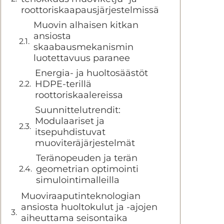
roottoriskaapausjärjestelmissä
Muovin alhaisen kitkan
ansiosta
skaabausmekanismin
luotettavuus paranee
Energia- ja huoltosäästöt
HDPE-terillä
roottoriskaalereissa
Suunnittelutrendit:
Modulaariset ja
itsepuhdistuvat
muoviteräjärjestelmät
Teränopeuden ja terän
geometrian optimointi
simulointimalleilla
Muoviraaputinteknologian
ansiosta huoltokulut ja -ajojen
aiheuttama seisontaika