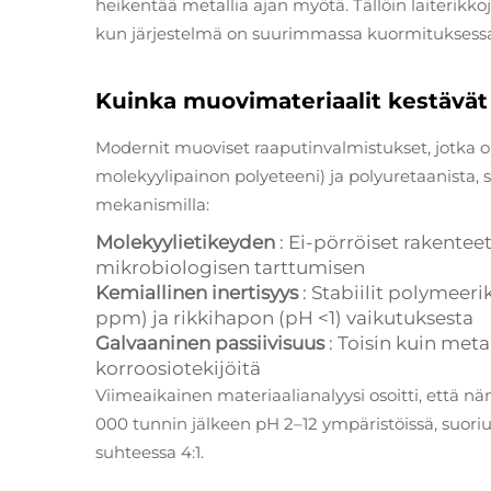
heikentää metallia ajan myötä. Tällöin laiterikko
kun järjestelmä on suurimmassa kuormituksessa
Kuinka muovimateriaalit kestävät 
Modernit muoviset raaputinvalmistukset, jotka
molekyylipainon polyeteeni) ja polyuretaanista,
mekanismilla:
Molekyylietikeyden
: Ei-pörröiset rakentee
mikrobiologisen tarttumisen
Kemiallinen inertisyys
: Stabiilit polymeer
ppm) ja rikkihapon (pH <1) vaikutuksesta
Galvaaninen passiivisuus
: Toisin kuin meta
korroosiotekijöitä
Viimeaikainen materiaalianalyysi osoitti, että n
000 tunnin jälkeen pH 2–12 ympäristöissä, suori
suhteessa 4:1.