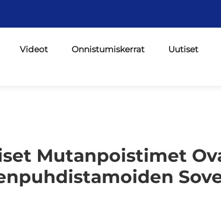
Videot
Onnistumiskerrat
Uutiset
set Mutanpoistimet Ova
enpuhdistamoiden Sovel