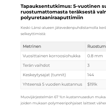
Tapauksentutkimus: 5-vuotinen su
ruostumattomasta teräksestä valm
polyuretaaniraaputtimiin
Keski-Länsi-alueen jätevedenpuhdistamolla kerät
selkeyttimistä:
Metrinen
Ruostuma
Vuosittainen korroosiohukka
0.8 mm
Terän vaihdot
3
Keskeytysajat (tunnit)
144
Yhteensä 5 vuoden kustannus
$191k
Muovijärjestelmän 67 %:n kustannusedun mukaan
joiden mukaan polymeeripohjaiset laitteet vähe