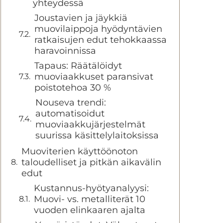
yhteydessä
Joustavien ja jäykkiä
muovilaippoja hyödyntävien
ratkaisujen edut tehokkaassa
haravoinnissa
Tapaus: Räätälöidyt
muoviaakkuset paransivat
poistotehoa 30 %
Nouseva trendi:
automatisoidut
muoviaakkujärjestelmät
suurissa käsittelylaitoksissa
Muoviterien käyttöönoton
taloudelliset ja pitkän aikavälin
edut
Kustannus-hyötyanalyysi:
Muovi- vs. metalliterät 10
vuoden elinkaaren ajalta