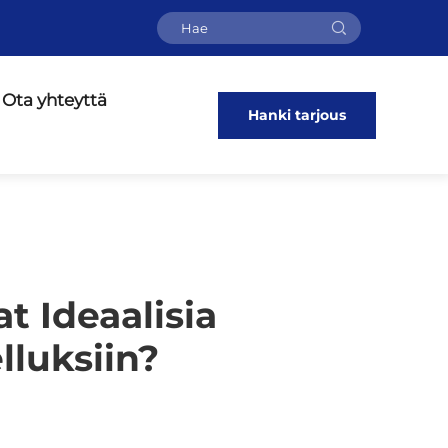
Ota yhteyttä
Hanki tarjous
t Ideaalisia
luksiin?