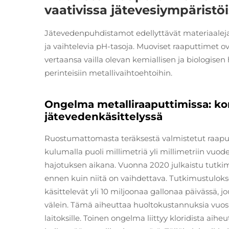
vaativissa jätevesiympäristö
Jätevedenpuhdistamot edellyttävät materiaaleja, j
ja vaihtelevia pH-tasoja. Muoviset raaputtimet o
vertaansa vailla olevan kemiallisen ja biologise
perinteisiin metallivaihtoehtoihin.
Ongelma metalliraaputtimissa: k
jätevedenkäsittelyssä
Ruostumattomasta teräksestä valmistetut raaputin
kulumalla puoli millimetriä yli millimetriin vu
hajotuksen aikana. Vuonna 2020 julkaistu tutkimu
ennen kuin niitä on vaihdettava. Tutkimustulokse
käsittelevät yli 10 miljoonaa gallonaa päivässä,
välein. Tämä aiheuttaa huoltokustannuksia vuosit
laitoksille. Toinen ongelma liittyy kloridista aih