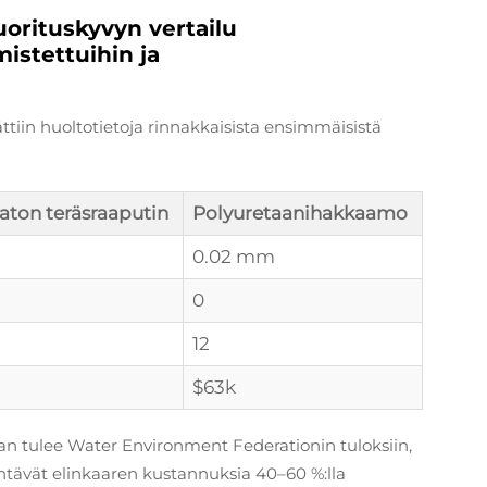
orituskyvyn vertailu
istettuihin ja
tiin huoltotietoja rinnakkaisista ensimmäisistä
ton teräsraaputin
Polyuretaanihakkaamo
0.02 mm
0
12
$63k
 tulee Water Environment Federationin tuloksiin,
ntävät elinkaaren kustannuksia 40–60 %:lla