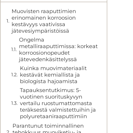
Muovisten raaputtimien
erinomainen korroosion
kestävyys vaativissa
jätevesiympäristöissä
Ongelma
metalliraaputtimissa: korkeat
korroosionopeudet
jätevedenkäsittelyssä
Kuinka muovimateriaalit
kestävät kemiallista ja
biologista hajoamista
Tapauksentutkimus: 5-
vuotinen suorituskyvyn
vertailu ruostumattomasta
teräksestä valmistettuihin ja
polyuretaaniraaputtimiin
Parantunut toiminnallinen
tehokkuus muoviketju- ja