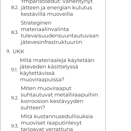
Ympäristöedut: Vähentynyt
jätteen ja energian kulutus
kestävillä muoveilla
Strateginen
materiaalinvalinta
tulevaisuudensuuntautuvaan
jätevesinfrastruktuuriin
UKK
Mitä materiaaleja käytetään
jäteveden käsittelyssä
käytettävissä
muoviraapuissa?
Miten muoviraaput
suhtautuvat metalliraapuihin
korroosion kestävyyden
suhteen?
Mitä kustannusedullisuksia
muoviset raaputinlevyt
tarjoavat verrattuna