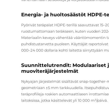
Energia- ja huoltosäästöt HDPE-ter
Pyörivät teräpalat HDPE-terillä saavuttavat 15–
ruostumattomaan teräkseen, kuten vuoden 2024 
Materiaalin keveys vähentää vääntömomentin tarv
puhdistustarvetta puoleen. Käyttäjät raportoivat
000–24 000 dollaria kohti laitetta siirryttyään mu
Suunnittelutrendit: Modulaariset 
muoviteräjärjestelmät
Nykyajan järjestelmät sisältävät snap-together
geometriaan ±5 mm tarkkuudella. Itsepuhdistuvat
teräprofiileja roskien automaattiseen irrottami
laitoksissa, jotka käsittelevät yli 10 000 m³/päivä.