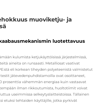
ehokkuus muoviketju- ja
ssä
 skaabausmekanismin luotettavuus
mään kulumista ketjukäyttöisissä järjestelmissä,
nteitä aineita on runsaasti. Metalliosat vaativat
E:stä eli korkean tiheyden polyeteenistä valmistetut
n testit jätevedenpuhdistamoilla ovat osoittaneet,
0 prosenttia vähemmän energiaa kuin vastaavat
itempään ilman rikkoutumista, huoltotiimit voivat
ttua useimmissa selkeytyslaitteistoissa. Tällainen
 etuksi tehtaiden käyttäjille, jotka pyrkivät
.