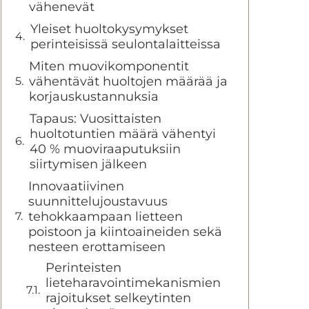
vähenevät
Yleiset huoltokysymykset
perinteisissä seulontalaitteissa
Miten muovikomponentit
vähentävät huoltojen määrää ja
korjauskustannuksia
Tapaus: Vuosittaisten
huoltotuntien määrä vähentyi
40 % muoviraaputuksiin
siirtymisen jälkeen
Innovaatiivinen
suunnittelujoustavuus
tehokkaampaan lietteen
poistoon ja kiintoaineiden sekä
nesteen erottamiseen
Perinteisten
lieteharavointimekanismien
rajoitukset selkeytinten