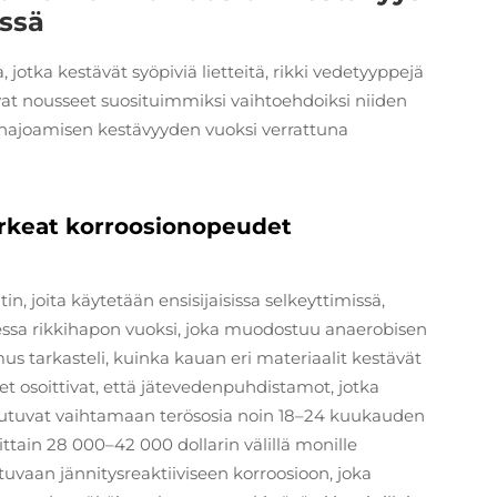
issä
otka kestävät syöpiviä lietteitä, rikki vedetyyppejä
vat nousseet suosituimmiksi vaihtoehdoiksi niiden
n hajoamisen kestävyyden vuoksi verrattuna
orkeat korroosionopeudet
, joita käytetään ensisijaisissa selkeyttimissä,
odessa rikkihapon vuoksi, joka muodostuu anaerobisen
s tarkasteli, kuinka kauan eri materiaalit kestävät
t osoittivat, että jätevedenpuhdistamot, jotka
 joutuvat vaihtamaan terösosia noin 18–24 kuukauden
tain 28 000–42 000 dollarin välillä monille
eutuvaan jännitysreaktiiviseen korroosioon, joka