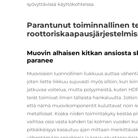
syövyttävissä käyttökohteissa.
Parantunut toiminnallinen t
roottoriskaapausjärjestelmi
Muovin alhaisen kitkan ansiosta
paranee
Muoviosien luonnollinen liukkuus auttaa vähentä
joten liette liikkuu sujuvasti myös silloin, kun kii
jatkuvaa voitelua, mutta polyymeistä, kuten HDP
terät toimivat ilman tällaista hankaluutta. Jotki
että nämä muovikomponentit kuluttavat noin 4
metalliosat. Koska niiden toimintakyky kestää p
vaihtaa osia vasta kahden tai kolmen vuoden kulu
pitkäikäisyys kasautuu ajan mittaan merkittäväksi
vähentämään seisokkeja ja korjauskustannuksia