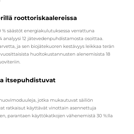
illä roottoriskaalereissa
20 % säästöt energiakulutuksessa verrattuna
analyysi 12 jätevedenpuhdistamosta osoittaa.
etta, ja sen biojätekuoren kestävyys leikkaa terän
 vuosittaisista huoltokustannusten alenemisista 18
oviteriin.
ja itsepuhdistuvat
-muovimoduuleja, jotka mukautuvat säiliön
 ratkaisut käyttävät vinottain asennettuja
seen, parantaen käyttökatkojen vähenemistä 30 %:lla