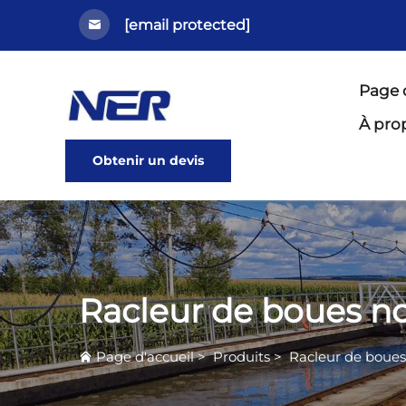
[email protected]
Page 
À pro
Obtenir un devis
Racleur de boues n
Page d'accueil
>
Produits
>
Racleur de boues