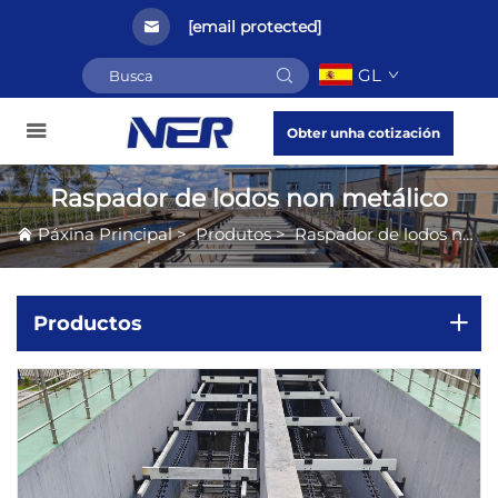
[email protected]
GL
Obter unha cotización
Raspador de lodos non metálico
Páxina Principal
>
Produtos
>
Raspador de lodos non metálico
Productos