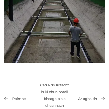
Cad é do líofacht
is lú chun botail
Roimhe
Ar aghaidh
bheaga bia a
cheannach