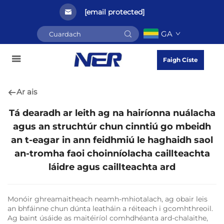
[email protected]
GA
Faigh Císte
Ar ais
Tá dearadh ar leith ag na hairíonna nuálacha
agus an struchtúr chun cinntiú go mbeidh
an t-eagar in ann feidhmiú le haghaidh saol
an-tromha faoi choinníolacha caillteachta
láidre agus caillteachta ard
Monóir ghreamaitheach neamh-mhiotalach, ag obair leis
an bhfáinne chun dúnta leatháin a réiteach i gcomhthreoil.
Ag baint úsáide as maitéiríol comhdhéanta ard-chalaithe,