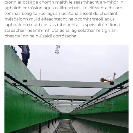
bíonn ár dtáirge chomh maith le seasmhacht an-mhór in
aghaidh corrósion agus caillteachais. Le éifeachtacht ard,
tomhas beag tairbe, agus riachtanais íseal do chosaint,
méadaíonn muid éifeachtacht na gcomhthreoil agus
laghdaíonn muid costais oibríochta. Is speisialtóirí linn i
scréabhair neamh-mhiotalacha, ag soláthar réitigh an-
bheartaí do na h-úsáidí corrósacha.