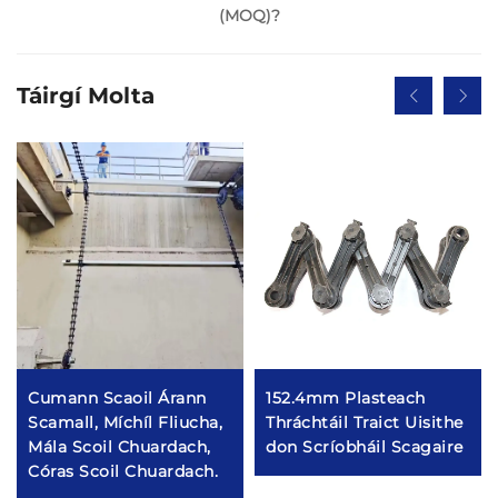
(MOQ)?
Táirgí Molta
Cumann Scaoil Árann
152.4mm Plasteach
Scamall, Míchíl Fliucha,
Thráchtáil Traict Uisithe
Mála Scoil Chuardach,
don Scríobháil Scagaire
Córas Scoil Chuardach.