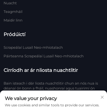
Nuacht
Teagmháil
Maidir linn
Pródúictí
Scrapeálaí Lusail Neo-mhiotalach
Páirteanna Scrapeálaí Lusail Neo-mhiotalach
Cirríodh ar ár nliosta nuachtlitir
Bain isteach i dár liosta nuachtlitir chun an nós nua is
déanaí ón bonn a fháil, nuashonraí agus tuairimí ón
phobal againn in Company.
We value your privacy
We use cookies and similar tools to provide our services.