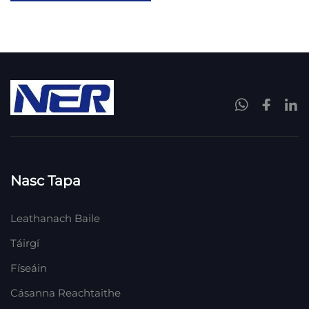
Nasc Tapa
Leathanach Baile
Táirgí
Físeáin
Cásanna Reachtaithe