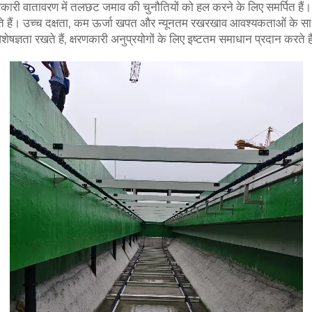
्षरणकारी वातावरण में तलछट जमाव की चुनौतियों को हल करने के लिए समर्पित है
रते हैं। उच्च दक्षता, कम ऊर्जा खपत और न्यूनतम रखरखाव आवश्यकताओं के साथ, ह
ेषज्ञता रखते हैं, क्षरणकारी अनुप्रयोगों के लिए इष्टतम समाधान प्रदान करते ह