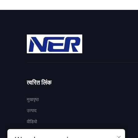
त्वरित लिंक
मुखपृष्ठ
उत्पाद
वीडियो
सफलता के मामले