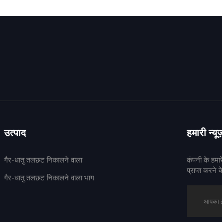
उत्पाद
हमारी न्यूज
गैर-धातु तलछट निकालने वाला
कंपनी के हमा
प्राप्त करने क
गैर-धातु तलछट निकालने वाला भाग