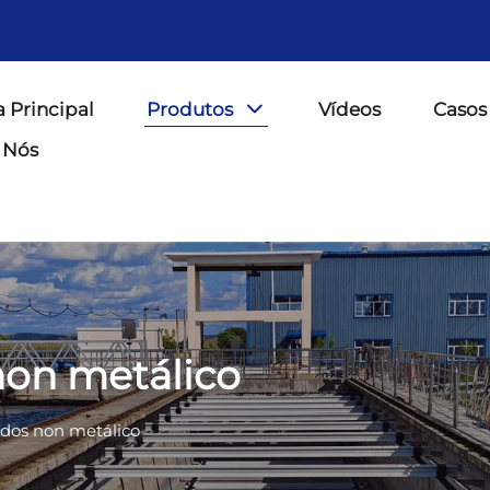
 Principal
Produtos
Vídeos
Casos 
 Nós
non metálico
odos non metálico