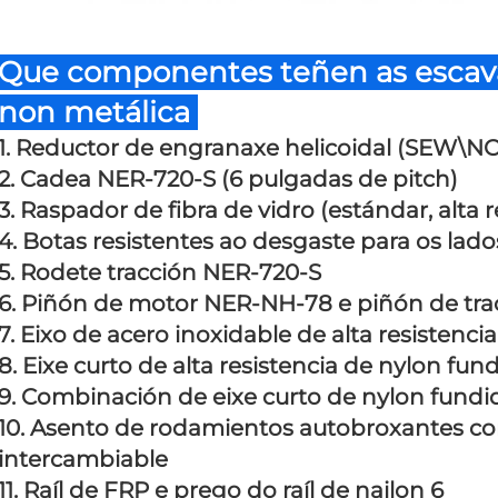
Que componentes teñen as escavad
non metálica 
1. Reductor de engranaxe helicoidal (SEW\
2. Cadea NER-720-S (6 pulgadas de pitch) 
3. Raspador de fibra de vidro (estándar, alta r
4. Botas resistentes ao desgaste para os lados
5. Rodete tracción NER-720-S 
6. Piñón de motor NER-NH-78 e piñón de tra
7. Eixo de acero inoxidable de alta resistencia
8. Eixe curto de alta resistencia de nylon fun
9. Combinación de eixe curto de nylon fundido
10. Asento de rodamientos autobroxantes con
intercambiable 
11. Raíl de FRP e prego do raíl de nailon 6 