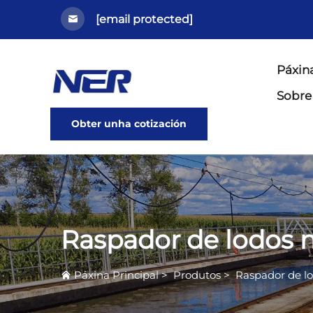
[email protected]
Páxina
Sobre
Obter unha cotización
Raspador de lodos 
Páxina Principal
>
Produtos
>
Raspador de l