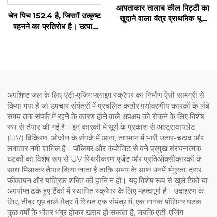
आयताकार तालाब कील मिट्टी का
चेन पिच 152.4 है, जिसमें उत्कृष्ट
खुदाने वाला यंत्र प्राथमिक धूल
पहनने का प्रतिरोध है। उत्पाद
उपस्थान टैंक के लिए
तीन भागों से मिलकर बना है,
स्थापित करने में आसान है, और
इसकी तोड़ने की शक्ति 3T से
अधिक है
अपशिष्ट जल के लिए एंटी-एजिंग फ्लाइंग स्क्रेपर का निर्माण ऐसी सामग्री से
किया गया है जो उपचार संयंत्रों में प्रचलित कठोर पर्यावरणीय कारकों के लंबे
समय तक संपर्क में रहने के कारण होने वाले अपक्षय को रोकने के लिए विशेष
रूप से तैयार की गई है। इन कारकों में सूर्य के प्रकाश से अल्ट्रावायलेट
(UV) विकिरण, ओजोन के संपर्क में आना, तापमान में भारी उतार-चढ़ाव और
लगातार नमी शामिल है। पॉलिमर और कंपोजिट से बने प्रमुख संरचनात्मक
घटकों को विशेष रूप से UV स्थिरीकरण एजेंट और प्रतिऑक्सीकारकों के
साथ मिलाकर तैयार किया जाता है ताकि समय के साथ उनमें भंगुरता, दरार,
फीकापन और यांत्रिक शक्ति की हानि न हो। यह विशेष रूप से खुले टैंकों या
अपर्याप्त ढके हुए टैंकों में स्थापित स्क्रेपर के लिए महत्वपूर्ण है। उदाहरण के
लिए, तीव्र धूप वाले क्षेत्र में स्थित एक संयंत्र में, एक मानक पॉलिमर घटक
कुछ वर्षों के भीतर भंगुर होकर खराब हो सकता है, जबकि एंटी-एजिंग