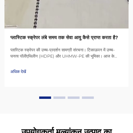
प्लास्टिक स्क्रेपर लंबे समय तक सेवा आयु कैसे प्राप्त करता है?
प्लास्टिक स्क्रेपर की उच्च-प्रदर्शन सामग्री संरचना। टिकाऊपन में उच्च-
घनत्व पॉलीएथिलीन (HDPE) और UHMW-PE की भूमिका। आज के
प्लास्टिक स्क्रेपर HDPE (उच्च-घनत्व पॉलीएथिलीन) और UHMW-PE
(अल्ट्रा-हाई मॉलिक्यूलर वेट पॉलीएथिलीन) जैसी सामग्री के कारण बहुत लंबे
अधिक देखें
समय तक चलते हैं...
उपयोगकर्ता मूल्यांकन उत्पाद का