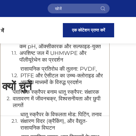
विषय-सूची
आक्रामक रासायनिक वातावरण में प्लास्टिक
एक कोटेशन प्राप्त करें
में
स्क्रैपर्स की उत्कृष्ट संक्षारण प्रतिरोधक क्षमता
कम pH, ऑक्सीकारक और सल्फाइड-युक्त
अपशिष्ट जल में UHMWPE और
पॉलीयूरेथेन का प्रदर्शन
रासायनिक प्रतिरोध की तुलना: PVDF,
PTFE और ऐसीटल का उच्च-क्लोराइड और
अम्लीय माध्यमों के विरुद्ध प्रदर्शन
यों चुनें
प्लास्टिक स्क्रैपर बनाम धातु स्क्रैपर: संक्षारक
वातावरण में जीवनचक्र, विश्वसनीयता और छुपी
लागतें
धातु स्क्रैपर के विफलता मोड: पिटिंग, तनाव
संक्षारण विदर (क्रैकिंग), और वैद्युत-
रासायनिक विघटन