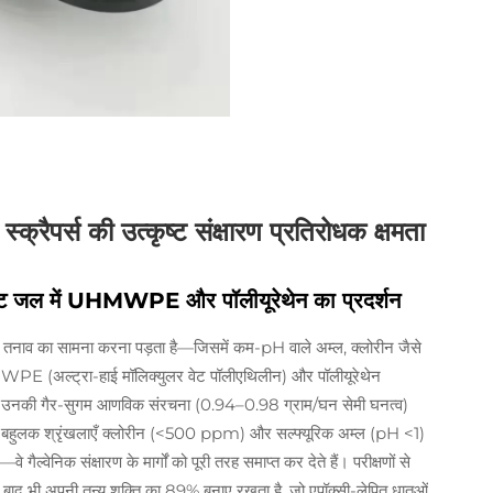
्रैपर्स की उत्कृष्ट संक्षारण प्रतिरोधक क्षमता
ट जल में UHMWPE और पॉलीयूरेथेन का प्रदर्शन
तनाव का सामना करना पड़ता है—जिसमें कम-pH वाले अम्ल, क्लोरीन जैसे
PE (अल्ट्रा-हाई मॉलिक्युलर वेट पॉलीएथिलीन) और पॉलीयूरेथेन
ते हैं: उनकी गैर-सुगम आणविक संरचना (0.94–0.98 ग्राम/घन सेमी घनत्व)
्थिर बहुलक श्रृंखलाएँ क्लोरीन (<500 ppm) और सल्फ्यूरिक अम्ल (pH <1)
ल्वेनिक संक्षारण के मार्गों को पूरी तरह समाप्त कर देते हैं। परीक्षणों से
बाद भी अपनी तन्य शक्ति का 89% बनाए रखता है, जो एपॉक्सी-लेपित धातुओं