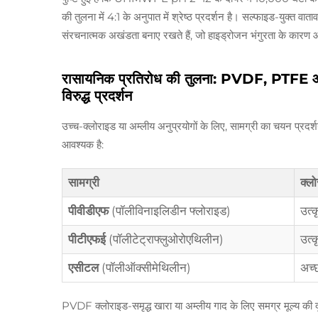
की तुलना में 4:1 के अनुपात में श्रेष्ठ प्रदर्शन है। सल्फाइड-युक्त व
संरचनात्मक अखंडता बनाए रखते हैं, जो हाइड्रोजन भंगुरता के कारण 
रासायनिक प्रतिरोध की तुलना: PVDF, PTFE और 
विरुद्ध प्रदर्शन
उच्च-क्लोराइड या अम्लीय अनुप्रयोगों के लिए, सामग्री का चयन प्रद
आवश्यक है:
सामग्री
क्लो
पीवीडीएफ
(पॉलीविनाइलिडीन फ्लोराइड)
उत्क
पीटीएफई
(पॉलीटेट्राफ्लुओरोएथिलीन)
उत्क
एसीटल
(पॉलीऑक्सीमेथिलीन)
अच्
PVDF क्लोराइड-समृद्ध खारा या अम्लीय गाद के लिए समग्र मूल्य क