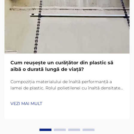
Cum reușește un curățător din plastic să
aibă o durată lungă de viață?
Compoziția materialului de înaltă performanță a
lamei de plastic. Rolul polietilenei cu înaltă densitate
(HDPE) și UHMW-PE în durabilitate. Lamele de plastic
de astăzi rezistă mult mai mult datorită materialelor
VEZI MAI MULT
precum HDPE (polietilenă cu înaltă densitate) și
UHMW-PE (polietilenă cu masă moleculară ultra-
înaltă)...