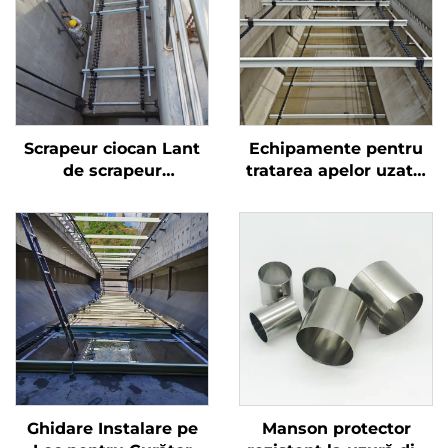
Scrapeur ciocan Lant
Echipamente pentru
de scrapeur
tratarea apelor uzate,
rectangular si Lant ne-
scrobitor de lamaie
metalic NH78 pentru
din plastic pe lanț
tratarea ciocanului in
pentru rezervor de
rezervoare Tratare
sedimentare
ciocan
rectangular
Ghidare Instalare pe
Manson protector