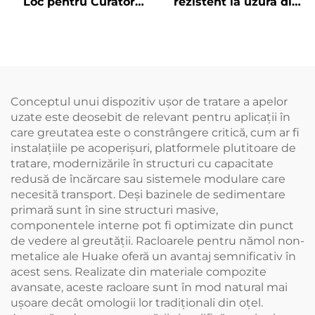
Loc pentru Curător
rezistent la uzură din
Dedicat Bazinului de
oțel inoxidabil, potrivit
Depunere
pentru lanțuri de
antrenare și lanțuri de
tracțiune, utilizare
combinată
Conceptul unui dispozitiv ușor de tratare a apelor
uzate este deosebit de relevant pentru aplicații în
care greutatea este o constrângere critică, cum ar fi
instalațiile pe acoperișuri, platformele plutitoare de
tratare, modernizările în structuri cu capacitate
redusă de încărcare sau sistemele modulare care
necesită transport. Deși bazinele de sedimentare
primară sunt în sine structuri masive,
componentele interne pot fi optimizate din punct
de vedere al greutății. Racloarele pentru nămol non-
metalice ale Huake oferă un avantaj semnificativ în
acest sens. Realizate din materiale compozite
avansate, aceste racloare sunt în mod natural mai
ușoare decât omologii lor tradiționali din oțel.