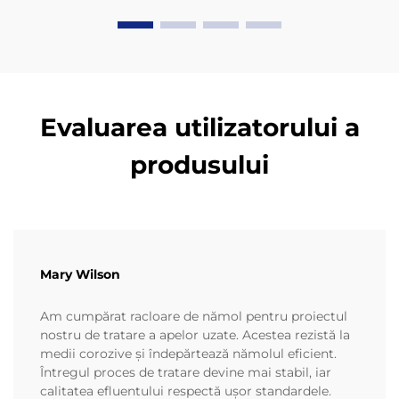
înaltă)...
Evaluarea utilizatorului a
produsului
Mary Wilson
Am cumpărat racloare de nămol pentru proiectul
nostru de tratare a apelor uzate. Acestea rezistă la
medii corozive și îndepărtează nămolul eficient.
Întregul proces de tratare devine mai stabil, iar
calitatea efluentului respectă ușor standardele.