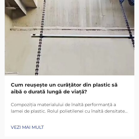
Cum reușește un curățător din plastic să
aibă o durată lungă de viață?
Compoziția materialului de înaltă performanță a
lamei de plastic. Rolul polietilenei cu înaltă densitate
(HDPE) și UHMW-PE în durabilitate. Lamele de plastic
de astăzi rezistă mult mai mult datorită materialelor
VEZI MAI MULT
precum HDPE (polietilenă cu înaltă densitate) și
UHMW-PE (polietilenă cu masă moleculară ultra-