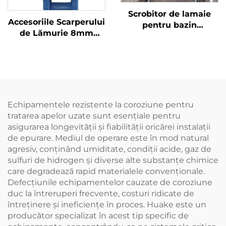
Scrobitor de lamaie
Accesoriile Scarperului
pentru bazin
de Lămurie 8mm
dreptunghiular
Utilizate pentru Lanțul
Scrobitor de lamaie
de Transport din
pentru rezervor de
Plastic
sedimentare primară
Echipamentele rezistente la coroziune pentru
tratarea apelor uzate sunt esențiale pentru
asigurarea longevității și fiabilității oricărei instalații
de epurare. Mediul de operare este în mod natural
agresiv, conținând umiditate, condiții acide, gaz de
sulfuri de hidrogen și diverse alte substanțe chimice
care degradează rapid materialele convenționale.
Defecțiunile echipamentelor cauzate de coroziune
duc la întreruperi frecvente, costuri ridicate de
întreținere și ineficiențe în proces. Huake este un
producător specializat în acest tip specific de