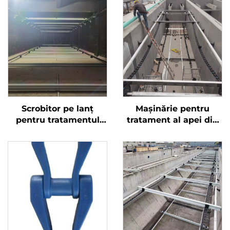
Scrobitor pe lanț
Mașinărie pentru
pentru tratamentul
tratament al apei din
lamaiei în rezervor
bazinul de tratament a
rectangular, Scrobitor
apei reziduale Șinchet
pe lanț ne-metalic
de șarpe din plastic
pentru tratamentul
lamaiei