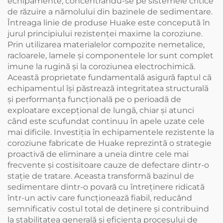
echipamente, concentrându-se pe sistemele critice
de răzuire a nămolului din bazinele de sedimentare.
Întreaga linie de produse Huake este concepută în
jurul principiului rezistenței maxime la coroziune.
Prin utilizarea materialelor compozite nemetalice,
racloarele, lamele și componentele lor sunt complet
imune la rugină și la coroziunea electrochimică.
Această proprietate fundamentală asigură faptul că
echipamentul își păstrează integritatea structurală
și performanța funcțională pe o perioadă de
exploatare excepțional de lungă, chiar și atunci
când este scufundat continuu în apele uzate cele
mai dificile. Investiția în echipamentele rezistente la
coroziune fabricate de Huake reprezintă o strategie
proactivă de eliminare a uneia dintre cele mai
frecvente și costisitoare cauze de defectare dintr-o
stație de tratare. Aceasta transformă bazinul de
sedimentare dintr-o povară cu întreținere ridicată
într-un activ care funcționează fiabil, reducând
semnificativ costul total de deținere și contribuind
la stabilitatea generală și eficiența procesului de