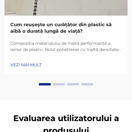
Cum reușește un curățător din plastic să
aibă o durată lungă de viață?
Compoziția materialului de înaltă performanță a
lamei de plastic. Rolul polietilenei cu înaltă densitate
(HDPE) și UHMW-PE în durabilitate. Lamele de plastic
de astăzi rezistă mult mai mult datorită materialelor
VEZI MAI MULT
precum HDPE (polietilenă cu înaltă densitate) și
UHMW-PE (polietilenă cu masă moleculară ultra-
înaltă)...
Evaluarea utilizatorului a
produsului