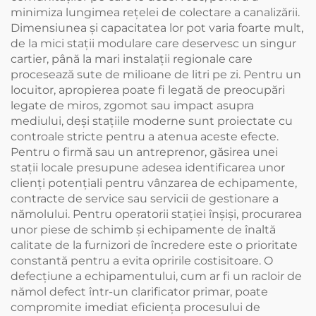
minimiza lungimea rețelei de colectare a canalizării.
Dimensiunea și capacitatea lor pot varia foarte mult,
de la mici stații modulare care deservesc un singur
cartier, până la mari instalații regionale care
procesează sute de milioane de litri pe zi. Pentru un
locuitor, apropierea poate fi legată de preocupări
legate de miros, zgomot sau impact asupra
mediului, deși stațiile moderne sunt proiectate cu
controale stricte pentru a atenua aceste efecte.
Pentru o firmă sau un antreprenor, găsirea unei
stații locale presupune adesea identificarea unor
clienți potențiali pentru vânzarea de echipamente,
contracte de service sau servicii de gestionare a
nămolului. Pentru operatorii stației înșiși, procurarea
unor piese de schimb și echipamente de înaltă
calitate de la furnizori de încredere este o prioritate
constantă pentru a evita opririle costisitoare. O
defecțiune a echipamentului, cum ar fi un racloir de
nămol defect într-un clarificator primar, poate
compromite imediat eficiența procesului de