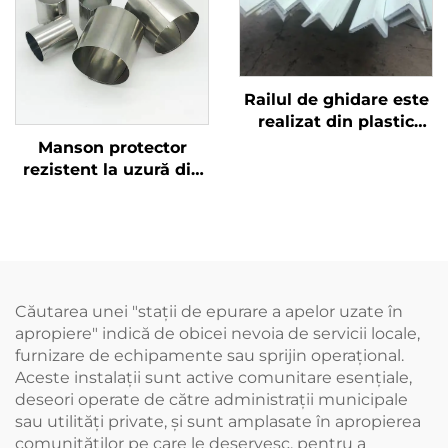
Railul de ghidare este
realizat din plastic
armat cu fibră de
Manson protector
sticlă, care este
rezistent la uzură din
rezistent la coroziune
oțel inoxidabil, potrivit
și mai ușor
pentru lanțuri de
antrenare și lanțuri de
tracțiune, utilizare
combinată
Căutarea unei "stații de epurare a apelor uzate în
apropiere" indică de obicei nevoia de servicii locale,
furnizare de echipamente sau sprijin operațional.
Aceste instalații sunt active comunitare esențiale,
deseori operate de către administrații municipale
sau utilități private, și sunt amplasate în apropierea
comunităților pe care le deservesc, pentru a