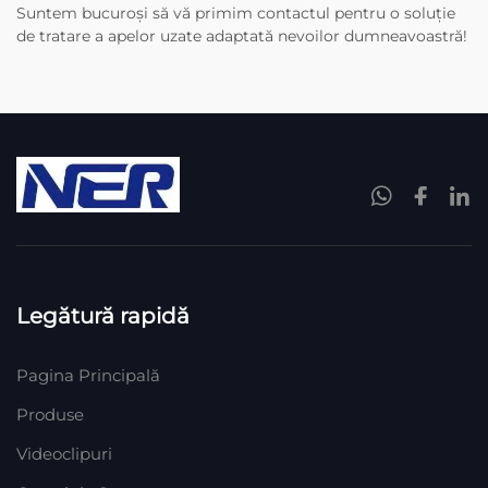
Suntem bucuroși să vă primim contactul pentru o soluție
de tratare a apelor uzate adaptată nevoilor dumneavoastră!
Legătură rapidă
Pagina Principală
Produse
Videoclipuri