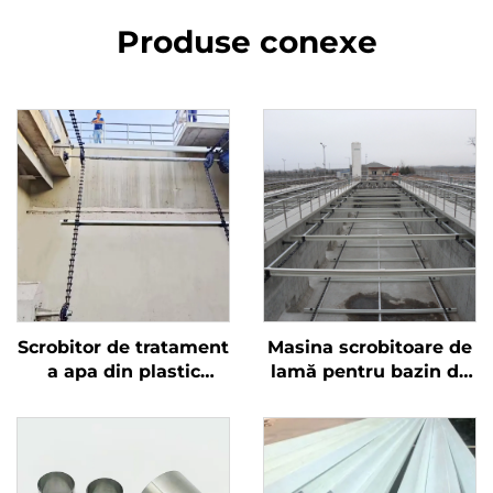
Produse conexe
Scrobitor de tratament
Masina scrobitoare de
a apa din plastic
lamă pentru bazin de
întărit cu fibra de
sedimentare
sticlă de înaltă
dreptunghiular folosit
rezistență
în tratamentul apa
raului