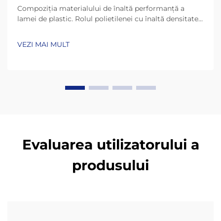
Compoziția materialului de înaltă performanță a
lamei de plastic. Rolul polietilenei cu înaltă densitate
(HDPE) și UHMW-PE în durabilitate. Lamele de plastic
de astăzi rezistă mult mai mult datorită materialelor
VEZI MAI MULT
precum HDPE (polietilenă cu înaltă densitate) și
UHMW-PE (polietilenă cu masă moleculară ultra-
înaltă)...
Evaluarea utilizatorului a
produsului