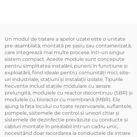
excelentă la uzură.
material cu greutate
Produsul este compus
moleculară mare, care
din trei părți, se
are o bună rezistență
montează ușor și are o
la uzură. Nu este
forță de rupere mai
necesară adăugarea
mare de 3 T
de lubrifiant. Trebuie
Un modul de tratare a apelor uzate este o unitate
doar să înlocuiți
pre-asamblată, montată pe șasiu sau containerizată,
cptușeala,
care integrează mai multe procese într-un singur
economisind costuri
sistem compact. Aceste module sunt concepute
pentru simplitatea instalării, punerii în funcțiune și
exploatării, fiind ideale pentru comunități mici, site-
uri industriale, stațiuni și instalații izolate. Tipurile
frecvente includ stațiile modulare cu aerare
prelungită, modulele cu reactor discontinuu (SBR) și
modulele cu bioractor cu membrană (MBR). Ele
ajung la fața locului cu toate rezervoarele, suflantele,
pompele, sistemele de control și uneori chiar și
sistemele de dezinfecție prevăzute cu conducte și
cabluri montate în prealabil într-un cadru unic,
necesitând doar racordarea la conductele de intrare