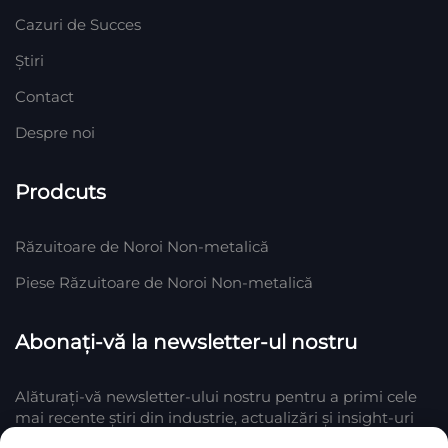
Cazuri de Succes
Știri
Contact
Despre noi
Prodcuts
Răzuitoare de Noroi Non-metalică
Piese Răzuitoare de Noroi Non-metalică
Abonați-vă la newsletter-ul nostru
Alăturați-vă newsletter-ului nostru pentru a primi cele
mai recente știri din industrie, actualizări și insight-uri
de la echipa noastră din Company.