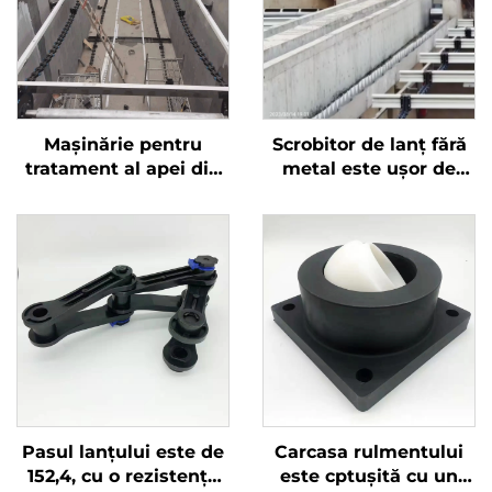
Mașinărie pentru
Scrobitor de lanț fără
tratament al apei din
metal este ușor de
bazinul de tratament a
montat și are o viață
apei reziduale Șinchet
utilă lungă
de șarpe din plastic
Pasul lanțului este de
Carcasa rulmentului
152,4, cu o rezistență
este cptușită cu un