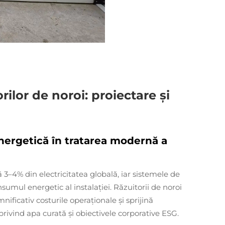
rilor de noroi: proiectare și
nergetică în tratarea modernă a
 3–4% din electricitatea globală, iar sistemele de
umul energetic al instalației. Răzuitorii de noroi
ificativ costurile operaționale și sprijină
privind apa curată și obiectivele corporative ESG.