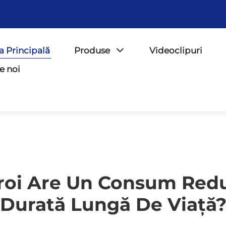
a Principală
Produse
Videoclipuri
e noi
roi Are Un Consum Redu
Durată Lungă De Viață