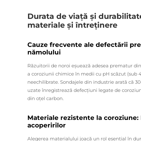
Durata de viață și durabilita
materiale și întreținere
Cauze frecvente ale defectării pr
nămolului
Răzuitorii de noroi eșuează adesea prematur din
a coroziunii chimice în medii cu pH scăzut (sub 4
neechilibrate. Sondajele din industrie arată că 3
uzate înregistrează defecțiuni legate de coroziu
din oțel carbon.
Materiale rezistente la coroziune: 
acoperirilor
Alegerea materialului joacă un rol esențial în dur