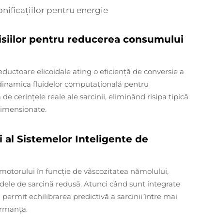
onificațiilor pentru energie
isiilor pentru reducerea consumului
ductoare elicoidale ating o eficiență de conversie a
dinamica fluidelor computațională pentru
cerințele reale ale sarcinii, eliminând risipa tipică
dimensionate.
i al Sistemelor Inteligente de
 motorului în funcție de vâscozitatea nămolului,
dele de sarcină redusă. Atunci când sunt integrate
ermit echilibrarea predictivă a sarcinii între mai
ormanța.