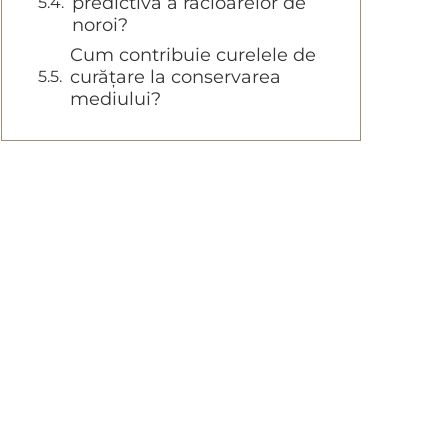
predictivă a racloarelor de
noroi?
Cum contribuie curelele de
curățare la conservarea
mediului?