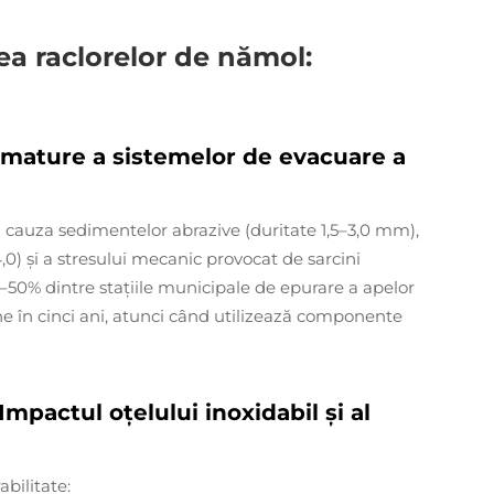
tea raclorelor de nămol:
emature a sistemelor de evacuare a
 cauza sedimentelor abrazive (duritate 1,5–3,0 mm),
,0) și a stresului mecanic provocat de sarcini
0–50% dintre stațiile municipale de epurare a apelor
ne în cinci ani, atunci când utilizează componente
Impactul oțelului inoxidabil și al
abilitate: