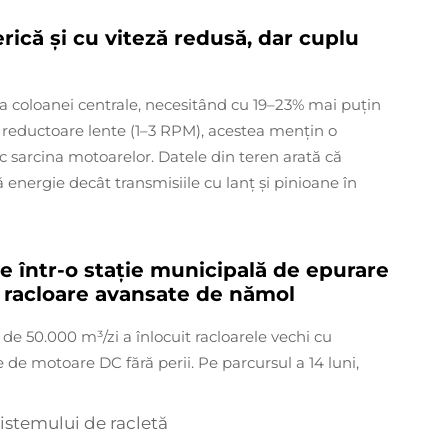
ică și cu viteză redusă, dar cuplu
ea coloanei centrale, necesitând cu 19–23% mai puțin
 reductoare lente (1–3 RPM), acestea mențin o
uc sarcina motoarelor. Datele din teren arată că
nergie decât transmisiile cu lanț și pinioane în
e într-o stație municipală de epurare
r racloare avansate de nămol
de 50.000 m³/zi a înlocuit racloarele vechi cu
 de motoare DC fără perii. Pe parcursul a 14 luni,
istemului de racletă