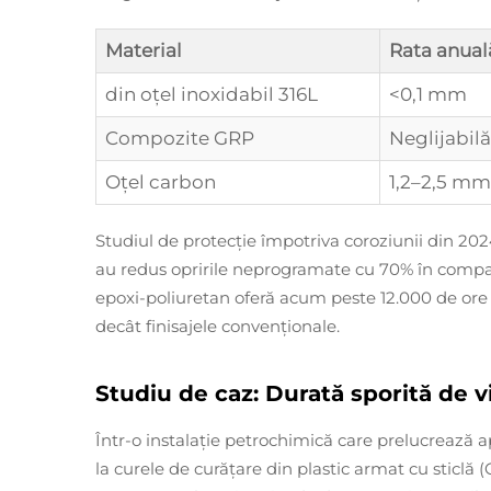
Material
Rata anual
din oțel inoxidabil 316L
<0,1 mm
Compozite GRP
Neglijabilă
Oțel carbon
1,2–2,5 mm
Studiul de protecție împotriva coroziunii din 2024
au redus opririle neprogramate cu 70% în compar
epoxi-poliuretan oferă acum peste 12.000 de ore 
decât finisajele convenționale.
Studiu de caz: Durată sporită de vi
Într-o instalație petrochimică care prelucrează ape
la curele de curățare din plastic armat cu sticlă 