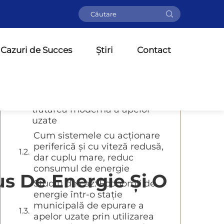
Cuprins
Cazuri de Succes
Eficiența energetică a răzuitorilor
Știri
Contact
de noroi: proiectare și
performanță
De ce este importantă
eficiența energetică în
tratarea modernă a apelor
uzate
Cum sistemele cu acționare
periferică și cu viteză redusă,
dar cuplu mare, reduc
consumul de energie
s De Energie Și O
Studiu de caz: Economii de
energie într-o stație
?
municipală de epurare a
apelor uzate prin utilizarea