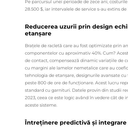
Pe parcursul unei perioade de zece ani, costurile
28.500 $, iar intervalele de service s-au extins de l
Reducerea uzurii prin design echili
etanșare
Brațele de racletă care au fost optimizate prin an
componentelor cu aproximativ 40%. Cum? Acestea 
de contact, compensează dinamic variațiile de cu
cu margini ale lamelor nemetalice care au coefici
tehnologia de etanșare, designurile avansate cu t
peste 800 de ore de funcționare. Acest lucru repr
standard cu garnituri. Datele provin din studii re
2023, ceea ce este logic având în vedere cât de 
aceste sisteme.
Întreținere predictivă și integrare