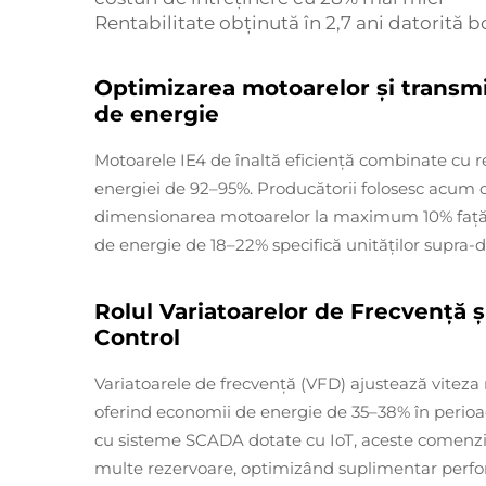
Rentabilitate obținută în 2,7 ani datorită b
Optimizarea motoarelor și transm
de energie
Motoarele IE4 de înaltă eficiență combinate cu re
energiei de 92–95%. Producătorii folosesc acum 
dimensionarea motoarelor la maximum 10% față de 
de energie de 18–22% specifică unităților supra-
Rolul Variatoarelor de Frecvență ș
Control
Variatoarele de frecvență (VFD) ajustează viteza
oferind economii de energie de 35–38% în perioa
cu sisteme SCADA dotate cu IoT, aceste comenzi p
multe rezervoare, optimizând suplimentar perf