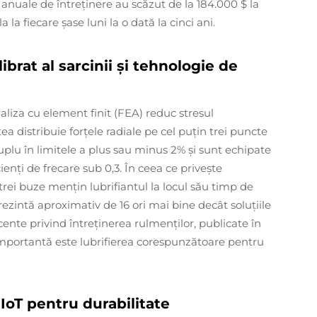
 anuale de întreținere au scăzut de la 184.000 $ la
a la fiecare șase luni la o dată la cinci ani.
brat al sarcinii și tehnologie de
aliza cu element finit (FEA) reduc stresul
distribuie forțele radiale pe cel puțin trei puncte
plu în limitele a plus sau minus 2% și sunt echipate
enți de frecare sub 0,3. În ceea ce privește
rei buze mențin lubrifiantul la locul său timp de
ezintă aproximativ de 16 ori mai bine decât soluțiile
cente privind întreținerea rulmenților, publicate în
importantă este lubrifierea corespunzătoare pentru
 IoT pentru durabilitate