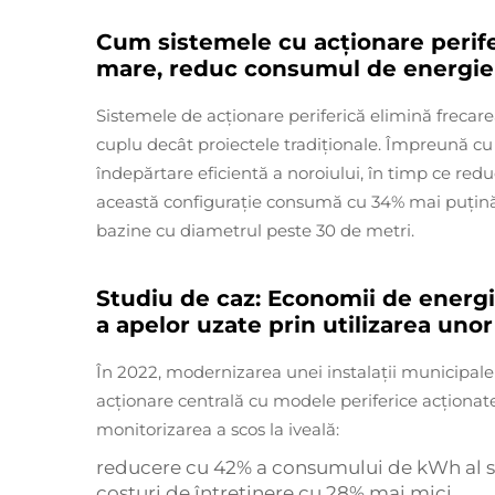
Cum sistemele cu acționare perifer
mare, reduc consumul de energie
Sistemele de acționare periferică elimină frecar
cuplu decât proiectele tradiționale. Împreună cu
îndepărtare eficientă a noroiului, în timp ce red
această configurație consumă cu 34% mai puțină e
bazine cu diametrul peste 30 de metri.
Studiu de caz: Economii de energi
a apelor uzate prin utilizarea uno
În 2022, modernizarea unei instalații municipale 
acționare centrală cu modele periferice acționate
monitorizarea a scos la iveală:
reducere cu 42% a consumului de kWh al s
costuri de întreținere cu 28% mai mici