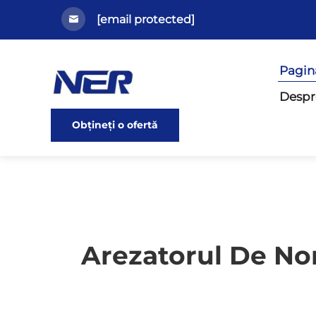
[email protected]
Pagin
Despr
Obțineți o ofertă
Arezatorul De No