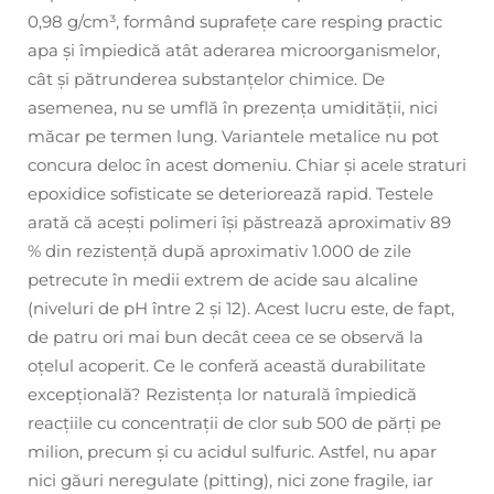
0,98 g/cm³, formând suprafețe care resping practic
apa și împiedică atât aderarea microorganismelor,
cât și pătrunderea substanțelor chimice. De
asemenea, nu se umflă în prezența umidității, nici
măcar pe termen lung. Variantele metalice nu pot
concura deloc în acest domeniu. Chiar și acele straturi
epoxidice sofisticate se deteriorează rapid. Testele
arată că acești polimeri își păstrează aproximativ 89
% din rezistență după aproximativ 1.000 de zile
petrecute în medii extrem de acide sau alcaline
(niveluri de pH între 2 și 12). Acest lucru este, de fapt,
de patru ori mai bun decât ceea ce se observă la
oțelul acoperit. Ce le conferă această durabilitate
excepțională? Rezistența lor naturală împiedică
reacțiile cu concentrații de clor sub 500 de părți pe
milion, precum și cu acidul sulfuric. Astfel, nu apar
nici găuri neregulate (pitting), nici zone fragile, iar