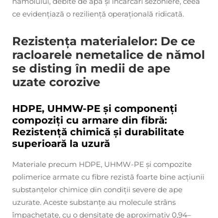
nămolului, debite de apă și încărcări sezoniere, ceea
ce evidențiază o reziliență operațională ridicată.
Rezistența materialelor: De ce
racloarele nemetalice de nămol
se disting în medii de ape
uzate corozive
HDPE, UHMW-PE și componenți
compoziți cu armare din fibră:
Rezistență chimică și durabilitate
superioară la uzură
Materiale precum HDPE, UHMW-PE și compozite
polimerice armate cu fibre rezistă foarte bine acțiunii
substanțelor chimice din condiții severe de ape
uzurate. Aceste substanțe au molecule strâns
împachetate, cu o densitate de aproximativ 0,94–