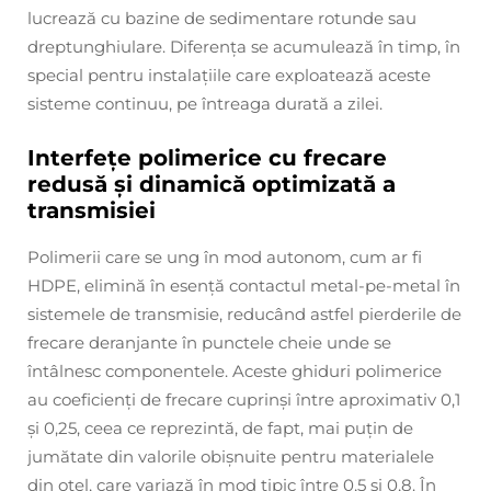
lucrează cu bazine de sedimentare rotunde sau
dreptunghiulare. Diferența se acumulează în timp, în
special pentru instalațiile care exploatează aceste
sisteme continuu, pe întreaga durată a zilei.
Interfețe polimerice cu frecare
redusă și dinamică optimizată a
transmisiei
Polimerii care se ung în mod autonom, cum ar fi
HDPE, elimină în esență contactul metal-pe-metal în
sistemele de transmisie, reducând astfel pierderile de
frecare deranjante în punctele cheie unde se
întâlnesc componentele. Aceste ghiduri polimerice
au coeficienți de frecare cuprinși între aproximativ 0,1
și 0,25, ceea ce reprezintă, de fapt, mai puțin de
jumătate din valorile obișnuite pentru materialele
din oțel, care variază în mod tipic între 0,5 și 0,8. În