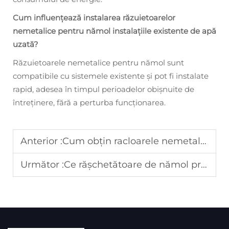
Cum influențează instalarea răzuietoarelor
nemetalice pentru nămol instalațiile existente de apă
uzată?
Răzuietoarele nemetalice pentru nămol sunt
compatibile cu sistemele existente și pot fi instalate
rapid, adesea în timpul perioadelor obișnuite de
întreținere, fără a perturba funcționarea.
Anterior :
Cum obțin racloarele nemetalice o reducere de 45 % a costurilor de întreținere?
Următor :
Ce rășchetătoare de nămol prelungesc durata de serviciu de trei ori în apele uzate corozive?