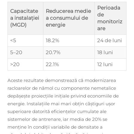
Perioada
Capacitate
Reducerea medie
de
a instalației
a consumului de
monitoriz
(MGD)
energie
are
<5
18.2%
24 de luni
5–20
20.7%
18 luni
>20
22.1%
12 luni
Aceste rezultate demonstrează că modernizarea
racloarelor de nămol cu componente nemetalice
depășește proiecțiile inițiale privind economiile de
energie. Instalațiile mai mari obțin câștiguri ușor
superioare datorită eficiențelor cumulate ale
sistemelor de antrenare, iar media de 20% se
menține în condiții variabile de densitate a