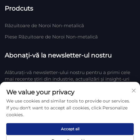
Prodcuts
Răzuitoare de Noroi Non-metalică
Piese Răzuitoare de Noroi Non-metalică
Abonați-vă la newsletter-ul nostru
Alăturați-vă newsletter-ului nostru pentru a primi cele
mai recente știri din industrie, actualizări și insight-uri
de la echipa noastră din Company.
We value your privacy
We use cookies and similar tools to provide our services.
Abonează-te
If you don't want to accept all cookies, click Personalize
cookies.
Drept de autor © 2025 de Hengshui Huake Rubber & Plastic Co., LTD.
Politica de confidențialitate
Accept all